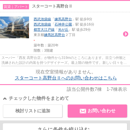
スターコート高野台Ⅱ
賃貸｜アパート
西武池袋線
「
練馬高野台
」駅 徒歩9分
西武池袋線
「
石神井公園
」駅 徒歩16分
都営大江戸線
「
光が丘
」駅 徒歩29分
東京都
練馬区
高野台
２丁目
-
築年数：築20年
階数：3階建
スーパー「西友 高野台店」が物件から319mのところにあります。目立つ外観と
洗練された設計の内装を持つデザイナーズ。最上階の物件です。新しい日々を送
るにふさわしい、きれいな室内...
現在空室情報がありません。
スターコート高野台Ⅱへのお問い合わせはこちら
該当公開件数
7
棟
1-7
棟表示
チェックした物件をまとめて
検討リストに追加
お問い合わせ
さらに条件を絞り込む