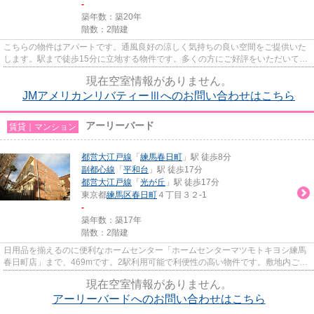
-
築年数：築20年
階数：2階建
こちらの物件はアパートです。通風良好の涼しく気持ちの良い空間をご提供いた
します。駅まで徒歩15分に立地する物件です。多くの方にご好評をいただいてい
る、清潔感のある賃貸物件で...
現在空室情報がありません。
JMアメリカンリバティーⅢへのお問い合わせはこちら
アーリーバード
賃貸｜マンション
都営大江戸線
「
練馬春日町
」駅 徒歩8分
副都心線
「
平和台
」駅 徒歩17分
都営大江戸線
「
光が丘
」駅 徒歩17分
東京都
練馬区
春日町
４丁目３２-1
-
築年数：築17年
階数：2階建
日用品を揃えるのに便利なホームセンター「ホームセンターマツモトキヨシ練馬
春日町店」まで、469mです。2駅利用可能で利便性の高い物件です。敷地内ごみ
置き場は、忙しいあなたの時間...
現在空室情報がありません。
アーリーバードへのお問い合わせはこちら