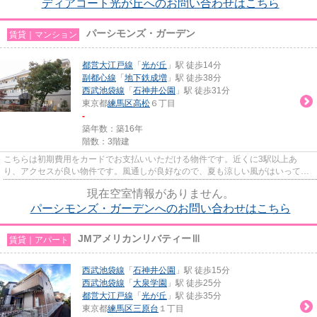
ディアコート光が丘へのお問い合わせはこちら
パーシモンズ・ガーデン
賃貸｜マンション
都営大江戸線
「
光が丘
」駅 徒歩14分
副都心線
「
地下鉄成増
」駅 徒歩38分
西武池袋線
「
石神井公園
」駅 徒歩31分
東京都
練馬区
高松
６丁目
-
築年数：築16年
階数：3階建
こちらは初期費用をカードでお支払いいただける物件です。近くに3駅以上あ
り、アクセスが良い物件です。風通しが良好なので、夏も涼しい風がはいってき
ます。ぜひご覧いただきたい賃貸...
現在空室情報がありません。
パーシモンズ・ガーデンへのお問い合わせはこちら
JMアメリカンリバティーⅢ
賃貸｜アパート
西武池袋線
「
石神井公園
」駅 徒歩15分
西武池袋線
「
大泉学園
」駅 徒歩25分
都営大江戸線
「
光が丘
」駅 徒歩35分
東京都
練馬区
三原台
１丁目