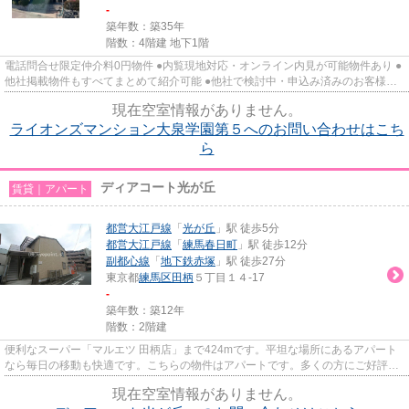
-
築年数：築35年
階数：4階建 地下1階
電話問合せ限定仲介料0円物件 ●内覧現地対応・オンライン内見が可能物件あり ●
他社掲載物件もすべてまとめて紹介可能 ●他社で検討中・申込み済みのお客様、
初期費用がさらに減額可能か...
現在空室情報がありません。
ライオンズマンション大泉学園第５へのお問い合わせはこち
ら
ディアコート光が丘
賃貸｜アパート
都営大江戸線
「
光が丘
」駅 徒歩5分
都営大江戸線
「
練馬春日町
」駅 徒歩12分
副都心線
「
地下鉄赤塚
」駅 徒歩27分
東京都
練馬区
田柄
５丁目１４-17
-
築年数：築12年
階数：2階建
便利なスーパー「マルエツ 田柄店」まで424mです。平坦な場所にあるアパート
なら毎日の移動も快適です。こちらの物件はアパートです。多くの方にご好評を
いただいている、清潔感のある...
現在空室情報がありません。