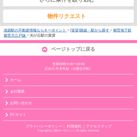
物件リクエスト
池袋駅の不動産情報ならキーポイント
>
(賃貸)路線・駅から探す
>
都営地下鉄
都営大江戸線
>
光が丘駅の賃貸
ページトップに戻る
営業時間:9:30ー20:00
定休日:年末年始（水曜交代制）
ホーム
会社概要
お問い合わせ
PCサイト
プライバシーポリシー
利用規約
｜アクセスマップ
｜
Copyright(c) (株)キーポイント All rights reserved.