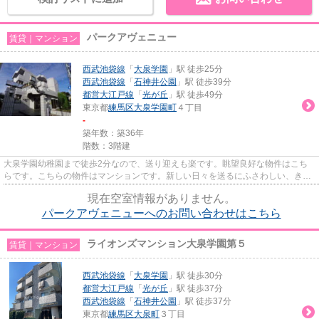
パークアヴェニュー
賃貸｜マンション
西武池袋線
「
大泉学園
」駅 徒歩25分
西武池袋線
「
石神井公園
」駅 徒歩39分
都営大江戸線
「
光が丘
」駅 徒歩49分
東京都
練馬区
大泉学園町
４丁目
-
築年数：築36年
階数：3階建
大泉学園幼稚園まで徒歩2分なので、送り迎えも楽です。眺望良好な物件はこち
らです。こちらの物件はマンションです。新しい日々を送るにふさわしい、きれ
いな室内です。キーポイントで...
現在空室情報がありません。
パークアヴェニューへのお問い合わせはこちら
ライオンズマンション大泉学園第５
賃貸｜マンション
西武池袋線
「
大泉学園
」駅 徒歩30分
都営大江戸線
「
光が丘
」駅 徒歩37分
西武池袋線
「
石神井公園
」駅 徒歩37分
東京都
練馬区
大泉町
３丁目