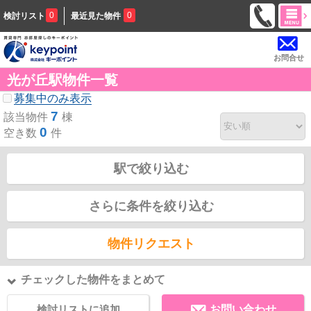
0
0
検討リスト
最近見た物件
お問合せ
光が丘駅物件一覧
募集中のみ表示
7
該当物件
棟
0
空き数
件
駅で絞り込む
さらに条件を絞り込む
物件リクエスト
チェックした物件をまとめて
検討リストに追加
お問い合わせ