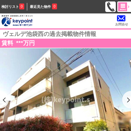
0
0
検討リスト
最近見た物件
お問合せ
ヴェルデ池袋西の過去掲載物件情報
賃料
***
万円