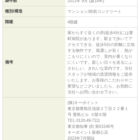
築年数
2011年 9月 (築14年)
種別/構造
マンション/鉄筋コンクリート
階建
4階建
家からすぐ近くの所(徒歩4分)には要
町病院があります。駅まで歩いてア
クセスできる、徒歩5分の距離に立地
する物件です。風通しが良く、熱が
こもりにくいので、室内が暑くなり
備考
にくいです。新しい日々を送るにふ
さわしい、きれいな室内です。当社
スタッフが地域の賃貸情報をご提供
いたします。お客様のこだわりやご
要望などございましたら、お気軽に
当社へお問い合わせ下さい。
(株)キーポイント
東京都豊島区池袋２丁目２２番１
号 豊島ビル ３階６階
TEL:0120-49-7111
東京都知事 (8) 第61546号
キーポイント新都心店
2023年7月開設