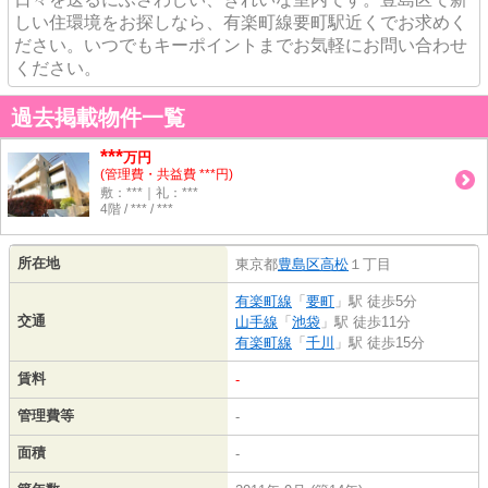
しい住環境をお探しなら、有楽町線要町駅近くでお求めく
ださい。いつでもキーポイントまでお気軽にお問い合わせ
ください。
過去掲載物件一覧
***
万円
(管理費・共益費 ***円)
敷：***｜礼：***
4階 / *** / ***
所在地
東京都
豊島区
高松
１丁目
有楽町線
「
要町
」駅 徒歩5分
交通
山手線
「
池袋
」駅 徒歩11分
有楽町線
「
千川
」駅 徒歩15分
賃料
-
管理費等
-
面積
-