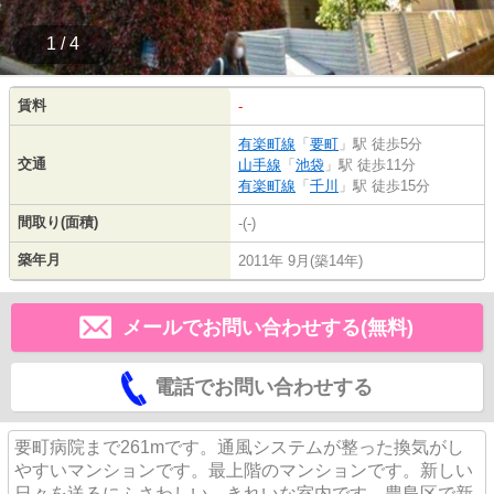
1 / 4
賃料
-
有楽町線
「
要町
」駅 徒歩5分
交通
山手線
「
池袋
」駅 徒歩11分
有楽町線
「
千川
」駅 徒歩15分
間取り(面積)
-(-)
築年月
2011年 9月(築14年)
メールでお問い合わせする(無料)
電話でお問い合わせする
要町病院まで261mです。通風システムが整った換気がし
やすいマンションです。最上階のマンションです。新しい
日々を送るにふさわしい、きれいな室内です。豊島区で新