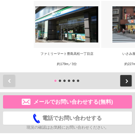
ファミリーマート豊島高松一丁目店
いさみ屋
約179m／3分
約227
前
メールでお問い合わせする(無料)
電話でお問い合わせする
現況の確認はお気軽にお問い合わせください。