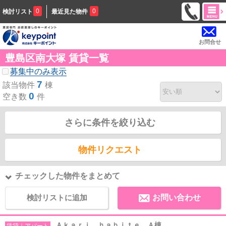
0
0
検討リスト
最近見た物件
お問合せ
豊島区南大塚 賃貸一覧
募集中のみ表示
7
該当物件
棟
0
空き数
件
さらに条件を絞り込む
物件リクエスト
チェックした物件をまとめて
検討リストに追加
お問い合わせ
Ａｋａｒｉ ｈａｂｉｔｅ Ａ棟
賃貸｜アパート