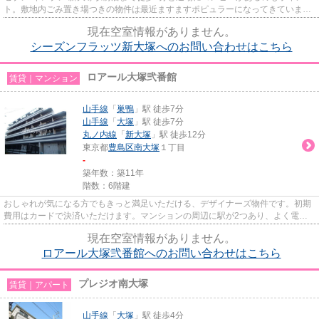
ト。敷地内ごみ置き場つきの物件は最近ますますポピュラーになってきていま
す。こちらの物件はマンションで...
現在空室情報がありません。
シーズンフラッツ新大塚へのお問い合わせはこちら
ロアール大塚弐番館
賃貸｜マンション
山手線
「
巣鴨
」駅 徒歩7分
山手線
「
大塚
」駅 徒歩7分
丸ノ内線
「
新大塚
」駅 徒歩12分
東京都
豊島区
南大塚
１丁目
-
築年数：築11年
階数：6階建
おしゃれが気になる方でもきっと満足いただける、デザイナーズ物件です。初期
費用はカードで決済いただけます。マンションの周辺に駅が2つあり、よく電車
を利用する方にピッタリです。...
現在空室情報がありません。
ロアール大塚弐番館へのお問い合わせはこちら
プレジオ南大塚
賃貸｜アパート
山手線
「
大塚
」駅 徒歩4分