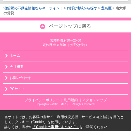
池袋駅の不動産情報ならキーポイント
>
(賃貸)地域から探す
>
豊島区
>
南大塚
の賃貸
ページトップに戻る
営業時間:9:30ー20:00
定休日:年末年始（水曜交代制）
ホーム
会社概要
お問い合わせ
PCサイト
プライバシーポリシー
利用規約
｜アクセスマップ
｜
Copyright(c) (株)キーポイント All rights reserved.
当サイトでは、お客様の当サイト利用状況把握、サービス向上検討を目的と
して、クッキー（Cookie）を使用しています。
詳しくは、当社の
「Cookieの取扱いについて」
をご確認ください。