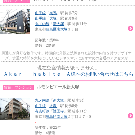
山手線
「
巣鴨
」駅 徒歩7分
山手線
「
大塚
」駅 徒歩9分
丸ノ内線
「
新大塚
」駅 徒歩11分
東京都
豊島区
南大塚
１丁目
-
築年数：築8年
階数：2階建
風通しが良好な物件です。特徴的な外観と洗練された設計の内装を持つデザイナ
ーズ。貴重な時間を大切にしたいビジネスマンにおすすめの交通のアクセスが良
いアパートです。魅力も多い...
現在空室情報がありません。
Ａｋａｒｉ ｈａｂｉｔｅ Ａ棟へのお問い合わせはこちら
ルモンピエール新大塚
賃貸｜マンション
丸ノ内線
「
新大塚
」駅 徒歩3分
山手線
「
大塚
」駅 徒歩8分
有楽町線
「
護国寺
」駅 徒歩11分
東京都
豊島区
南大塚
２丁目１７－8
-
築年数：築22年
階数：4階建