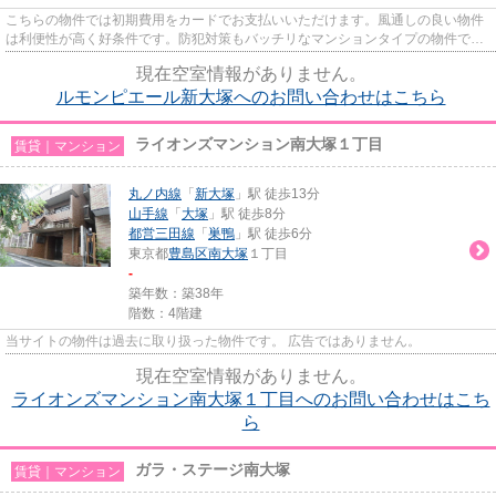
こちらの物件では初期費用をカードでお支払いいただけます。風通しの良い物件
は利便性が高く好条件です。防犯対策もバッチリなマンションタイプの物件で
す。共用部にはエレベータ・敷...
現在空室情報がありません。
ルモンピエール新大塚へのお問い合わせはこちら
ライオンズマンション南大塚１丁目
賃貸｜マンション
丸ノ内線
「
新大塚
」駅 徒歩13分
山手線
「
大塚
」駅 徒歩8分
都営三田線
「
巣鴨
」駅 徒歩6分
東京都
豊島区
南大塚
１丁目
-
築年数：築38年
階数：4階建
当サイトの物件は過去に取り扱った物件です。 広告ではありません。
現在空室情報がありません。
ライオンズマンション南大塚１丁目へのお問い合わせはこち
ら
ガラ・ステージ南大塚
賃貸｜マンション