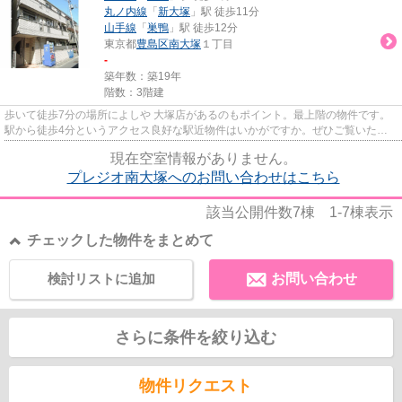
丸ノ内線
「
新大塚
」駅 徒歩11分
山手線
「
巣鴨
」駅 徒歩12分
東京都
豊島区
南大塚
１丁目
-
築年数：築19年
階数：3階建
歩いて徒歩7分の場所によしや 大塚店があるのもポイント。最上階の物件です。
駅から徒歩4分というアクセス良好な駅近物件はいかがですか。ぜひご覧いただ
きたい賃貸物件です。当社スタ...
現在空室情報がありません。
プレジオ南大塚へのお問い合わせはこちら
該当公開件数
7
棟
1-7
棟表示
チェックした物件をまとめて
検討リストに追加
お問い合わせ
さらに条件を絞り込む
物件リクエスト