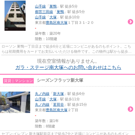
山手線
「
巣鴨
」駅 徒歩5分
都営三田線
「
巣鴨
」駅 徒歩5分
山手線
「
大塚
」駅 徒歩10分
東京都
豊島区
南大塚
１丁目３１-２０
-
築年数：築20年
階数：10階建
ローソン 巣鴨一丁目店まで徒歩6分と近場にコンビニがあるのもポイント。こち
らは初期費用をカードでお支払いいただける物件です。この物件は駅から徒歩5
分の物件です。共用部にはエレ...
現在空室情報がありません。
ガラ・ステージ南大塚へのお問い合わせはこちら
シーズンフラッツ新大塚
賃貸｜マンション
丸ノ内線
「
新大塚
」駅 徒歩6分
山手線
「
大塚
」駅 徒歩11分
丸ノ内線
「
茗荷谷
」駅 徒歩15分
東京都
豊島区
南大塚
２丁目
-
築年数：築1年
階数：8階建
セブン‐イレブン 新大塚駅前店まで徒歩7分と近場にコンビニがあるのもポイン