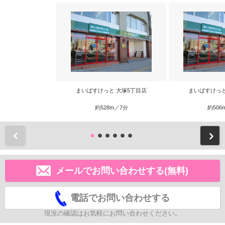
まいばすけっと 大塚5丁目店
まいばすけっと
約528m／7分
約506
前
メールでお問い合わせする(無料)
電話でお問い合わせする
現況の確認はお気軽にお問い合わせください。