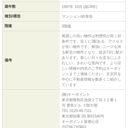
築年数
1997年 10月 (築28年)
種別/構造
マンション/鉄骨造
階建
3階建
風通しの良い物件は利便性が高く好
条件です。近くに2駅ある、アクセス
が良い物件です。根強いニーズを誇
る駅近の物件となり、徒歩7分に駅が
あります。新しい日々を送るにふさ
備考
わしい、きれいな室内です。より詳
しい情報や内見のご予約はキーポイ
ントまでご連絡ください。文京区を
中心に不動産情報を数多くご紹介し
ています。
(株)キーポイント
東京都豊島区池袋２丁目２２番１
号 豊島ビル ３階６階
TEL:0120-49-7111
東京都知事 (8) 第61546号
キーポイント新都心店
2023年7月開設