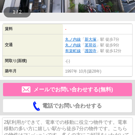
1 / 2
賃料
-
丸ノ内線
「
新大塚
」駅 徒歩7分
交通
丸ノ内線
「
茗荷谷
」駅 徒歩9分
有楽町線
「
護国寺
」駅 徒歩12分
間取り(面積)
-(-)
築年月
1997年 10月(築28年)
メールでお問い合わせする(無料)
電話でお問い合わせする
2駅利用ができて、電車での移動に役立つ物件です。電車
移動の多い方に嬉しい駅から徒歩7分の物件です。こちら
の物件はマンションです。多くの方にご好評をいただいて