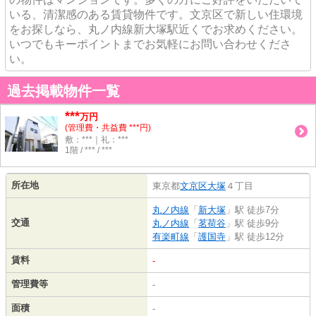
いる、清潔感のある賃貸物件です。文京区で新しい住環境
をお探しなら、丸ノ内線新大塚駅近くでお求めください。
いつでもキーポイントまでお気軽にお問い合わせくださ
い。
過去掲載物件一覧
***
万円
(管理費・共益費 ***円)
敷：***｜礼：***
1階 / *** / ***
所在地
東京都
文京区
大塚
４丁目
丸ノ内線
「
新大塚
」駅 徒歩7分
交通
丸ノ内線
「
茗荷谷
」駅 徒歩9分
有楽町線
「
護国寺
」駅 徒歩12分
賃料
-
管理費等
-
面積
-