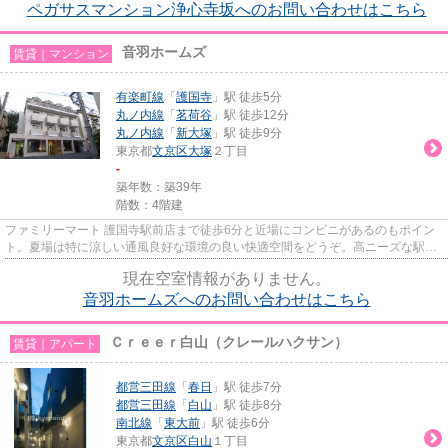
ペガサスマンション浄心寺坂へのお問い合わせはこちら
音羽ホームズ
賃貸｜マンション
有楽町線
「
護国寺
」駅 徒歩5分
丸ノ内線
「
茗荷谷
」駅 徒歩12分
丸ノ内線
「
新大塚
」駅 徒歩9分
東京都
文京区
大塚
２丁目
-
築年数：築39年
階数：4階建
ファミリーマート 護国寺駅前店まで徒歩6分と近場にコンビニがあるのもポイン
ト。夏場は特に涼しい通風良好な環境の良い快適空間をどうぞ。高ニーズな駅近
の物件で、徒歩5分で駅に行く...
現在空室情報がありません。
音羽ホームズへのお問い合わせはこちら
Ｃｒｅｅｒ白山（クレールハクサン）
賃貸｜アパート
都営三田線
「
春日
」駅 徒歩7分
都営三田線
「
白山
」駅 徒歩8分
南北線
「
東大前
」駅 徒歩6分
東京都
文京区
白山
１丁目