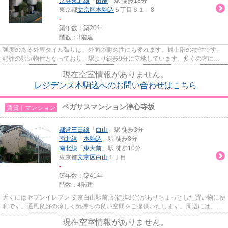
京浜東北線
「
田端
」駅 徒歩18分
東京都
文京区
本駒込
５丁目６１－8
-
築年数：築20年
階数：3階建
強度のある外観タイル張りは、外面の耐久性にも優れます。最上階の物件です。
好評の駅近物件となっており、駅より徒歩9分に立地しています。多くの方にご
好評をいただいている、清潔感...
現在空室情報がありません。
レジデンス本駒込へのお問い合わせはこちら
ペガサスマンション浄心寺坂
賃貸｜マンション
都営三田線
「
白山
」駅 徒歩3分
南北線
「
本駒込
」駅 徒歩8分
南北線
「
東大前
」駅 徒歩10分
東京都
文京区
白山
１丁目
-
築年数：築41年
階数：4階建
近くにはセブンイレブン 文京白山駅前店(徒歩3分)がありちょっとした買い物に便
利です。通風良好の涼しく気持ちの良い空間をご提供いたします。周辺には、徒
歩3分で利用できる駅があり...
現在空室情報がありません。