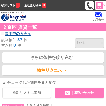
0
0
検討リスト
最近見た物件
お問合せ
文京区 賃貸一覧
募集中のみ表示
37
該当物件
棟
0
空き数
件
さらに条件を絞り込む
物件リクエスト
チェックした物件をまとめて
検討リストに追加
お問い合わせ
ＡＶＡＮＤ神楽坂
賃貸｜アパート