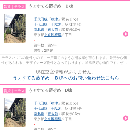
うぇすてる藍ぞめ Ｂ棟
賃貸｜テラス
千代田線
「
根津
」駅 徒歩5分
千代田線
「
千駄木
」駅 徒歩7分
南北線
「
東大前
」駅 徒歩13分
東京都
文京区
根津
２丁目
-
築年数：築5年
階数：2階建
テラスハウスの物件なので、一戸建てのような開放感が得られます。外見から個
性があふれる、デザイナーズ物件となっております。通風良好な物件です。ぜひ
ご覧いただきたい賃貸物件で...
現在空室情報がありません。
うぇすてる藍ぞめ Ｂ棟へのお問い合わせはこちら
うぇすてる藍ぞめ D棟
賃貸｜テラス
千代田線
「
根津
」駅 徒歩5分
千代田線
「
千駄木
」駅 徒歩7分
南北線
「
東大前
」駅 徒歩13分
東京都
文京区
根津
２丁目
-
築年数：築5年