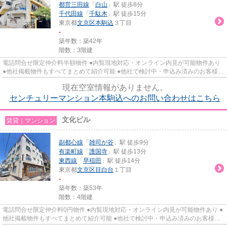
都営三田線
「
白山
」駅 徒歩8分
千代田線
「
千駄木
」駅 徒歩15分
東京都
文京区
本駒込
３丁目
-
築年数：築42年
階数：3階建
電話問合せ限定仲介料半額物件 ●内覧現地対応・オンライン内見が可能物件あり
●他社掲載物件もすべてまとめて紹介可能 ●他社で検討中・申込み済みのお客様、
初期費用がさらに減額可能...
現在空室情報がありません。
センチュリーマンション本駒込へのお問い合わせはこちら
文化ビル
賃貸｜マンション
副都心線
「
雑司が谷
」駅 徒歩9分
有楽町線
「
護国寺
」駅 徒歩13分
東西線
「
早稲田
」駅 徒歩14分
東京都
文京区
目白台
１丁目
-
築年数：築53年
階数：4階建
電話問合せ限定仲介料0円物件 ●内覧現地対応・オンライン内見が可能物件あり ●
他社掲載物件もすべてまとめて紹介可能 ●他社で検討中・申込み済みのお客様、
初期費用がさらに減額可能か...