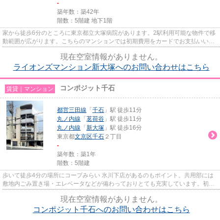
-
築年数：築42年
階数：5階建 地下1階
家から徒歩6分のところに東京都立大塚病院があります。2駅利用可能な物件で移
動範囲が広がります。こちらのマンションでは初期費用をカードでお支払いいた
だけます。多くの方にご好評...
現在空室情報がありません。
ライオンズマンション新大塚へのお問い合わせはこちら
コンポジット千石
賃貸｜マンション
都営三田線
「
千石
」駅 徒歩11分
丸ノ内線
「
茗荷谷
」駅 徒歩11分
丸ノ内線
「
新大塚
」駅 徒歩16分
東京都
文京区
千石
２丁目
-
築年数：築1年
階数：5階建
歩いて徒歩4分の場所にコープみらい 氷川下店があるのもポイント。共用部には
敷地内ごみ置き場・エレベータなどが備わっておりとても充実しています。初期
費用のカード決済ができます...
現在空室情報がありません。
コンポジット千石へのお問い合わせはこちら