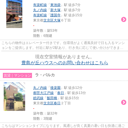
有楽町線
「
東池袋
」駅 徒歩7分
丸ノ内線
「
新大塚
」駅 徒歩7分
有楽町線
「
護国寺
」駅 徒歩15分
東京都
文京区
大塚
６丁目
-
築年数：築53年
階数：6階建
こちらの物件はエレベーター付きです。住環境がよく通風良好で日も入るマンシ
ョンをご提供します。付近に駅が2駅あり、行き先に応じて使い分けができま
す。多くの方にご好評をいただい...
現在空室情報がありません。
豊島が丘ハウスへのお問い合わせはこちら
ラ・バルカ
賃貸｜マンション
丸ノ内線
「
後楽園
」駅 徒歩12分
都営大江戸線
「
春日
」駅 徒歩13分
総武線
「
飯田橋
」駅 徒歩15分
東京都
文京区
春日
２丁目
-
築年数：築32年
階数：3階建
こちらはマンションタイプになります。風通しが良く真夏の暑い日も快適に過ご