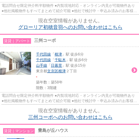
電話問合せ限定仲介料半額物件 ●内覧現地対応・オンライン内見が可能物件あり
●他社掲載物件もすべてまとめて紹介可能 ●他社で検討中・申込み済みのお客様、
初期費用がさらに減額可能...
現在空室情報がありません。
グローリア初穂音羽へのお問い合わせはこちら
三州コーポ
賃貸｜アパート
千代田線
「
根津
」駅 徒歩6分
千代田線
「
千駄木
」駅 徒歩6分
山手線
「
日暮里
」駅 徒歩15分
東京都
文京区
根津
２丁目
-
築年数：築58年
階数：3階建
電話問合せ限定仲介料半額物件 ●内覧現地対応・オンライン内見が可能物件あり
●他社掲載物件もすべてまとめて紹介可能 ●他社で検討中・申込み済みのお客様、
初期費用がさらに減額可能...
現在空室情報がありません。
三州コーポへのお問い合わせはこちら
豊島が丘ハウス
賃貸｜マンション