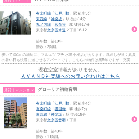
有楽町線
「
江戸川橋
」駅 徒歩5分
東西線
「
神楽坂
」駅 徒歩14分
丸ノ内線
「
茗荷谷
」駅 徒歩17分
東京都
文京区
水道
２丁目16-12
-
築年数：築10年
階数：2階建
歩いて351mの場所に、マルエツ プチ 水道小桜店があります。風通しが良く真夏
の暑い日も快適に過ごせるアパートです。こちらの物件は築5年ですが、充実の
設備が整っています。多くの方...
現在空室情報がありません。
ＡＶＡＮＤ神楽坂へのお問い合わせはこちら
グローリア初穂音羽
賃貸｜マンション
有楽町線
「
江戸川橋
」駅 徒歩4分
有楽町線
「
護国寺
」駅 徒歩7分
東西線
「
神楽坂
」駅 徒歩18分
東京都
文京区
音羽
１丁目
-
築年数：築43年
階数：11階建