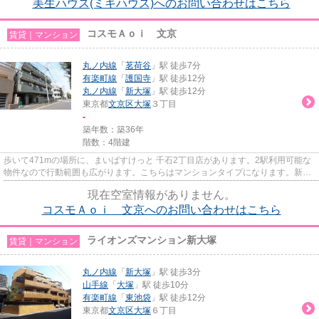
美生ハウス(ミキハウス)へのお問い合わせはこちら
コスモＡｏｉ 文京
賃貸｜マンション
丸ノ内線
「
茗荷谷
」駅 徒歩7分
有楽町線
「
護国寺
」駅 徒歩12分
丸ノ内線
「
新大塚
」駅 徒歩12分
東京都
文京区
大塚
３丁目
-
築年数：築36年
階数：4階建
歩いて471mの場所に、まいばすけっと 千石2丁目店があります。2駅利用可能な
物件なので行動範囲も広がります。こちらはマンションタイプになります。新し
い日々を送るにふさわしい、き...
現在空室情報がありません。
コスモＡｏｉ 文京へのお問い合わせはこちら
ライオンズマンション新大塚
賃貸｜マンション
丸ノ内線
「
新大塚
」駅 徒歩3分
山手線
「
大塚
」駅 徒歩10分
有楽町線
「
東池袋
」駅 徒歩12分
東京都
文京区
大塚
６丁目