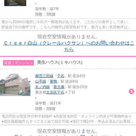
-
築年数：築7年
階数：3階建
家から330mの場所に小石川一郵便局があります。こだわりの条件として多い、
駅徒歩7分の物件です。こちらの物件は眺望良好です。魅力も多い賃貸物件はい
かがでしょうか。キーポイントで...
現在空室情報がありません。
Ｃｒｅｅｒ白山（クレールハクサン）へのお問い合わせはこ
ちら
美生ハウス(ミキハウス)
賃貸｜マンション
都営三田線
「
千石
」駅 徒歩6分
山手線
「
巣鴨
」駅 徒歩8分
丸ノ内線
「
新大塚
」駅 徒歩15分
東京都
文京区
千石
４丁目
-
築年数：築21年
階数：3階建
電話問合せ限定仲介料半額物件 ●内覧現地対応・オンライン内見が可能物件あり
●他社掲載物件もすべてまとめて紹介可能 ●他社で検討中・申込み済みのお客様、
初期費用がさらに減額可能...
現在空室情報がありません。