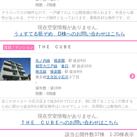
階数：2階建
テラスハウスの物件なので、一戸建てのような開放感が得られます。外見から個
性があふれる、デザイナーズ物件となっております。通風良好な物件です。ぜひ
ご覧いただきたい賃貸物件で...
現在空室情報がありません。
うぇすてる藍ぞめ D棟へのお問い合わせはこちら
ＴＨＥ ＣＵＢＥ
賃貸｜マンション
丸ノ内線
「
後楽園
」駅 徒歩9分
都営大江戸線
「
春日
」駅 徒歩10分
南北線
「
後楽園
」駅 徒歩9分
東京都
文京区
小石川
３丁目
-
築年数：築19年
階数：6階建
近くのダイエー 小石川店まで徒歩6分で行けます。朝に慌てることなく行動する
ために駅から徒歩9分の駅近物件はいかがでしょうか。共用部には敷地内ごみ置
き場・エレベータなど様々な設...
現在空室情報がありません。
ＴＨＥ ＣＵＢＥへのお問い合わせはこちら
該当公開件数
37
棟
1-20
棟表示