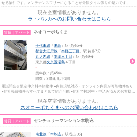
せる物件です。メンテナンスフリーになることが外観タイル張りの魅力です。多
くの方にご好評をいただいて...
現在空室情報がありません。
ラ・バルカへのお問い合わせはこちら
ネオコーポちくま
賃貸｜アパート
千代田線
「
湯島
」駅 徒歩5分
都営大江戸線
「
本郷三丁目
」駅 徒歩7分
丸ノ内線
「
本郷三丁目
」駅 徒歩9分
東京都
文京区
湯島
４丁目
-
築年数：築45年
階数：3階建 地下1階
電話問合せ限定仲介料半額物件 ●内覧現地対応・オンライン内見が可能物件あり
●他社掲載物件もすべてまとめて紹介可能 ●他社で検討中・申込み済みのお客様、
初期費用がさらに減額可能...
現在空室情報がありません。
ネオコーポちくまへのお問い合わせはこちら
センチュリーマンション本駒込
賃貸｜アパート
南北線
「
本駒込
」駅 徒歩3分