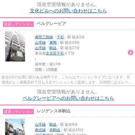
現在空室情報がありません。
文化ビルへのお問い合わせはこちら
ベルグレービア
賃貸｜マンション
都営三田線
「
千石
」駅 徒歩2分
山手線
「
巣鴨
」駅 徒歩10分
山手線
「
駒込
」駅 徒歩17分
東京都
文京区
千石
４丁目
-
築年数：築17年
階数：10階建
徒歩2分の位置に駅がある物件です。こちらはマンションタイプになります。住
環境がよく通風良好で日も入るマンションをご提供します。共用部にはエレベー
タ・敷地内ごみ置き場などが揃...
現在空室情報がありません。
ベルグレービアへのお問い合わせはこちら
レジデンス本駒込
賃貸｜マンション
山手線
「
駒込
」駅 徒歩9分
南北線
「
本駒込
」駅 徒歩15分