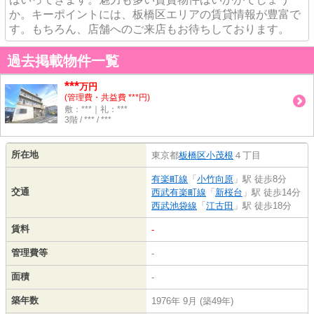
か。キーポイントには、板橋区エリアの賃貸情報が豊富で
す。もちろん、店舗へのご来店もお待ちしております。
過去掲載物件一覧
***
万円
(管理費・共益費 ***円)
敷：***｜礼：***
3階 / *** / ***
所在地
東京都
板橋区
小茂根
４丁目
有楽町線
「
小竹向原
」駅 徒歩8分
交通
西武有楽町線
「
新桜台
」駅 徒歩14分
西武池袋線
「
江古田
」駅 徒歩18分
賃料
-
管理費等
-
面積
-
築年数
1976年 9月 (築49年)