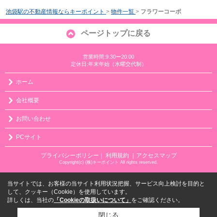
池袋駅の不動産情報ならキーポイント
>
物件一覧
>
フラワーコーポ
ページトップに戻る
営業時間:9:30ー20:00
定休日:年末年始（水曜交代制）
ホーム
会社概要
お問い合わせ
PCサイト
プライバシーポリシー
利用規約
｜アクセスマップ
｜
Copyright(c) (株)キーポイント All rights reserved.
当サイトでは、お客様の当サイト利用状況把握、サービス向上検討を目的と
して、クッキー（Cookie）を使用しています。
詳しくは、当社の
「Cookieの取扱いについて」
をご確認ください。
閉じる