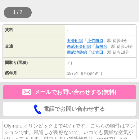
1 / 2
賃料
-
有楽町線
「
小竹向原
」駅 徒歩8分
交通
西武有楽町線
「
新桜台
」駅 徒歩14分
西武池袋線
「
江古田
」駅 徒歩18分
間取り(面積)
-(-)
築年月
1976年 9月(築49年)
メールでお問い合わせする(無料)
電話でお問い合わせする
Olympic オリンピックまで407mです。こちらの物件はマン
ションです。風通しが良好なので、いつでも新鮮な空気が
はいってきます。魅力も多い賃貸物件はいかがでしょう