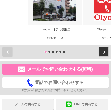
オーケーストア 小茂根店
Olympic
約358m／5分
約407
前
メールでお問い合わせする(無料)
電話でお問い合わせする
現況の確認はお気軽にお問い合わせください。
メールで共有する
LINEで共有する