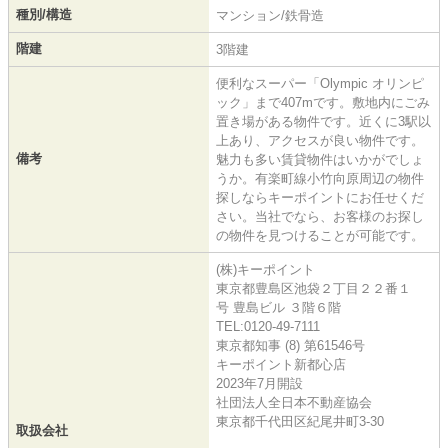
種別/構造
マンション/鉄骨造
階建
3階建
便利なスーパー「Olympic オリンピ
ック」まで407mです。敷地内にごみ
置き場がある物件です。近くに3駅以
上あり、アクセスが良い物件です。
備考
魅力も多い賃貸物件はいかがでしょ
うか。有楽町線小竹向原周辺の物件
探しならキーポイントにお任せくだ
さい。当社でなら、お客様のお探し
の物件を見つけることが可能です。
(株)キーポイント
東京都豊島区池袋２丁目２２番１
号 豊島ビル ３階６階
TEL:0120-49-7111
東京都知事 (8) 第61546号
キーポイント新都心店
2023年7月開設
社団法人全日本不動産協会
東京都千代田区紀尾井町3-30
取扱会社