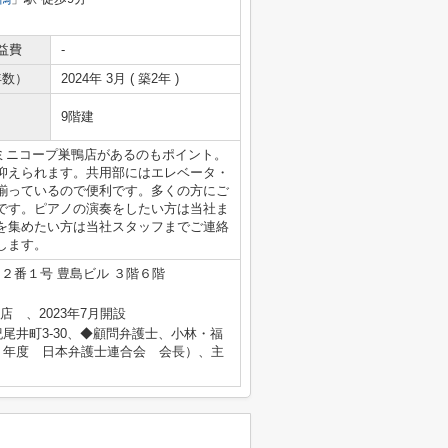
益費
-
年数）
2024年 3月 ( 築2年 )
9階建
ミニコープ巣鴨店があるのもポイント。
抑えられます。共用部にはエレベータ・
揃っているので便利です。多くの方にご
です。ピアノの演奏をしたい方は当社ま
を集めたい方は当社スタッフまでご連絡
します。
２番１号 豊島ビル ３階６階
心店 、2023年7月開設
尾井町3-30、◆顧問弁護士、小林・福
５年度 日本弁護士連合会 会長）、主