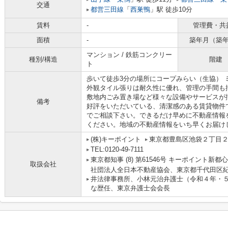
交通
都営三田線
「
西巣鴨
」駅 徒歩10分
賃料
-
管理費・共
面積
-
築年月（築
マンション / 鉄筋コンクリー
種別/構造
階建
ト
歩いて徒歩3分の場所にコープみらい（生協） 
外観タイル張りは耐久性に優れ、管理の手間も
敷地内ごみ置き場など様々な設備やサービスが
備考
好評をいただいている、清潔感のある賃貸物件
でご相談下さい。できるだけ早めに不動産情報
ください。地域の不動産情報をいち早くお届け
(株)キーポイント
東京都豊島区池袋２丁目２
TEL:0120-49-7111
東京都知事 (8) 第61546号 キーポイント新都
取扱会社
社団法人全日本不動産協会、東京都千代田区紀
井法律事務所、小林元治弁護士（令和４年・
な歴任、東京弁護士会会長