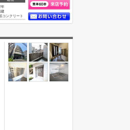
2年
階建
筋コンクリート