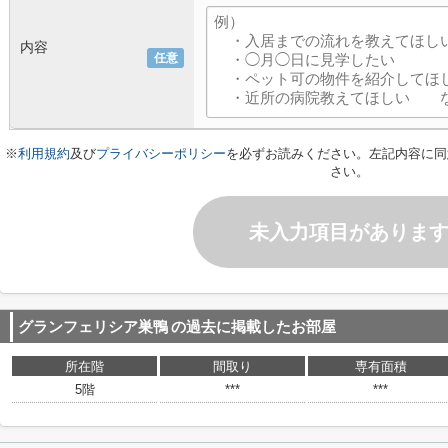
内容
任意
※
利用規約
及び
プライバシーポリシー
を必ずお読みください。左記内容に同
さい。
未入力項目がありま
グランフェリシア巣鴨
の過去に掲載したお部屋
所在階
間取り
専有面積
5階
***
***