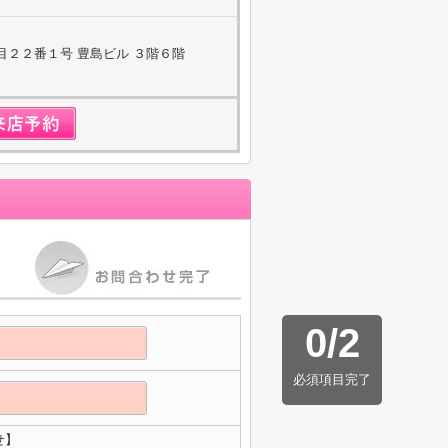
目２２番１号 豊島ビル ３階６階
0
/
2
必須項目完了
せ】