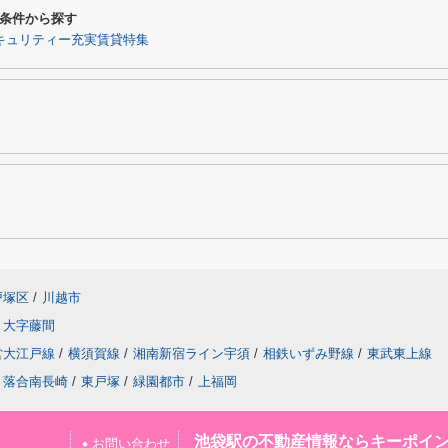
条件から探す
キュリティー充実賃貸特集
戸塚区
/
川越市
大字藤間
営大江戸線
/
横須賀線
/
湘南新宿ライン宇須
/
相鉄いずみ野線
/
東武東上線
落合南長崎
/
東戸塚
/
緑園都市
/
上福岡
池袋駅の不動産情報ならキーポイ
お問い合わせ