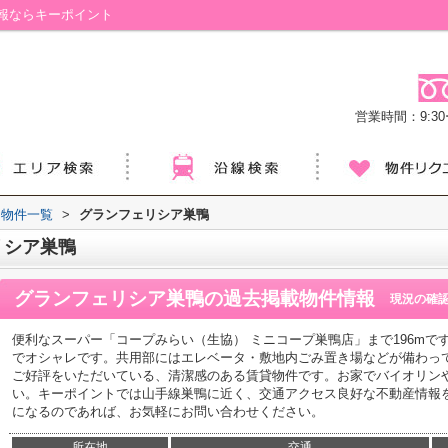
報ならキーポイント
営業時間：9:30ー
物件一覧
>
グランフェリシア巣鴨
リシア巣鴨
グランフェリシア巣鴨
の過去掲載物件情報
現況の確
便利なスーパー「コープみらい（生協） ミニコープ巣鴨店」まで196m
でオシャレです。共用部にはエレベータ・敷地内ごみ置き場などが備わっ
ご好評をいただいている、清潔感のある賃貸物件です。お家でバイオリン
い。キーポイントでは山手線巣鴨に近く、交通アクセス良好な不動産情報
になるのであれば、お気軽にお問い合わせください。
所在地
交通