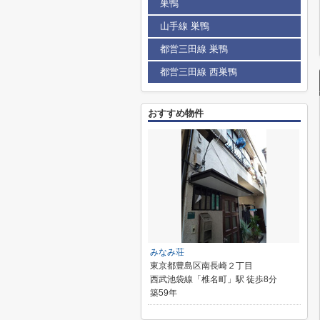
巣鴨
山手線 巣鴨
都営三田線 巣鴨
都営三田線 西巣鴨
おすすめ物件
みなみ荘
東京都豊島区南長崎２丁目
西武池袋線「椎名町」駅 徒歩8分
築59年