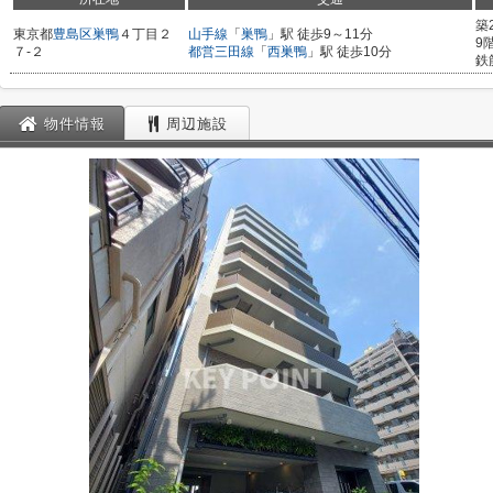
築
東京都
豊島区
巣鴨
４丁目２
山手線
「
巣鴨
」駅 徒歩9～11分
9
７-２
都営三田線
「
西巣鴨
」駅 徒歩10分
鉄
物件情報
周辺施設