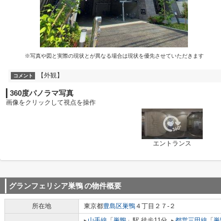
※写真や図と実際の現状とが異なる場合は現状を優先させていただきます
【外観】
コメント
360度パノラマ写真
画像をクリックして視点を操作
エントランス
グランフェリシア巣鴨
の物件概要
所在地
東京都
豊島区
巣鴨
４丁目２７-２
山手線
「
巣鴨
」駅 徒歩11分
都営三田線
「
巣