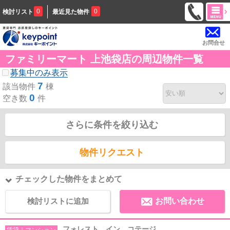
0
0
検討リスト
最近見た物件
お問合せ
ファミリーマート 上池袋店の周辺物件一覧
募集中のみ表示
7
該当物件
棟
0
空き数
件
さらに条件を絞り込む
物件リクエスト
チェックした物件をまとめて
検討リストに追加
お問い合わせ
フォレスト イン コテージ
賃貸｜マンション