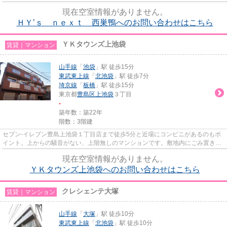
の内装を持つデザイナーズ。...
現在空室情報がありません。
ＨＹ’ｓ ｎｅｘｔ 西巣鴨へのお問い合わせはこちら
ＹＫタウンズ上池袋
賃貸｜マンション
山手線
「
池袋
」駅 徒歩15分
東武東上線
「
北池袋
」駅 徒歩7分
埼京線
「
板橋
」駅 徒歩15分
東京都
豊島区
上池袋
３丁目
-
築年数：築22年
階数：3階建
セブン-イレブン豊島上池袋１丁目店まで徒歩5分と近場にコンビニがあるのもポ
イント。上からの騒音がない、上階無しのマンションです。敷地内にごみ置き場
があります。新しい日々を送...
現在空室情報がありません。
ＹＫタウンズ上池袋へのお問い合わせはこちら
クレシェンテ大塚
賃貸｜マンション
山手線
「
大塚
」駅 徒歩10分
東武東上線
「
北池袋
」駅 徒歩10分