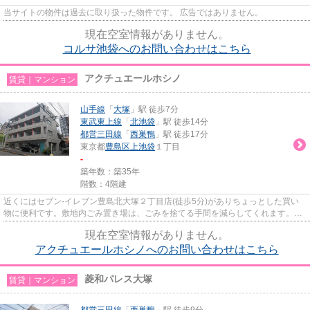
当サイトの物件は過去に取り扱った物件です。 広告ではありません。
現在空室情報がありません。
コルサ池袋へのお問い合わせはこちら
アクチュエールホシノ
賃貸｜マンション
山手線
「
大塚
」駅 徒歩7分
東武東上線
「
北池袋
」駅 徒歩14分
都営三田線
「
西巣鴨
」駅 徒歩17分
東京都
豊島区
上池袋
１丁目
-
築年数：築35年
階数：4階建
近くにはセブン-イレブン豊島北大塚２丁目店(徒歩5分)がありちょっとした買い
物に便利です。敷地内ごみ置き場は、ごみを捨てる手間を減らしてくれます。多
くの方にご好評をいただいて...
現在空室情報がありません。
アクチュエールホシノへのお問い合わせはこちら
菱和パレス大塚
賃貸｜マンション
都営三田線
「
西巣鴨
」駅 徒歩9分