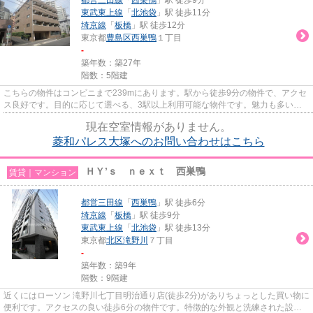
東武東上線
「
北池袋
」駅 徒歩11分
埼京線
「
板橋
」駅 徒歩12分
東京都
豊島区
西巣鴨
１丁目
-
築年数：築27年
階数：5階建
こちらの物件はコンビニまで239mにあります。駅から徒歩9分の物件で、アクセ
ス良好です。目的に応じて選べる、3駅以上利用可能な物件です。魅力も多い賃
貸物件はいかがでしょうか。都...
現在空室情報がありません。
菱和パレス大塚へのお問い合わせはこちら
ＨＹ’ｓ ｎｅｘｔ 西巣鴨
賃貸｜マンション
都営三田線
「
西巣鴨
」駅 徒歩6分
埼京線
「
板橋
」駅 徒歩9分
東武東上線
「
北池袋
」駅 徒歩13分
東京都
北区
滝野川
７丁目
-
築年数：築9年
階数：9階建
近くにはローソン 滝野川七丁目明治通り店(徒歩2分)がありちょっとした買い物に
便利です。アクセスの良い徒歩6分の物件です。特徴的な外観と洗練された設計