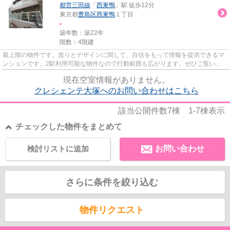
都営三田線
「
西巣鴨
」駅 徒歩12分
東京都
豊島区
西巣鴨
１丁目
-
築年数：築22年
階数：4階建
最上階の物件です。造りとデザインに関して、自信をもって情報を提供できるマ
ンションです。2駅利用可能な物件なので行動範囲も広がります。ぜひご覧いた
だきたい賃貸物件です。豊島区...
現在空室情報がありません。
クレシェンテ大塚へのお問い合わせはこちら
該当公開件数
7
棟
1-7
棟表示
チェックした物件をまとめて
検討リストに追加
お問い合わせ
さらに条件を絞り込む
物件リクエスト