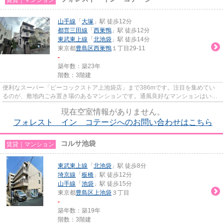
山手線
「
大塚
」駅 徒歩12分
都営三田線
「
西巣鴨
」駅 徒歩12分
東武東上線
「
北池袋
」駅 徒歩14分
東京都
豊島区
西巣鴨
１丁目29-11
-
築年数：築23年
階数：3階建
便利なスーパー「ピーコックストア上池袋店」まで386mです。注目を集めてい
るのが、敷地内ごみ置き場のあるマンションです。通風良好なマンションはいつ
でも気持ちの良い空間です。ぜ...
現在空室情報がありません。
フォレスト イン コテージへのお問い合わせはこちら
コルサ池袋
賃貸｜マンション
東武東上線
「
北池袋
」駅 徒歩8分
埼京線
「
板橋
」駅 徒歩12分
山手線
「
池袋
」駅 徒歩15分
東京都
豊島区
上池袋
３丁目
-
築年数：築19年
階数：3階建