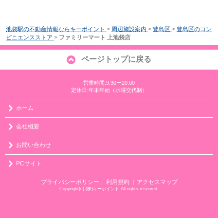
池袋駅の不動産情報ならキーポイント
>
周辺施設案内
>
豊島区
>
豊島区のコン
ビニエンスストア
>
ファミリーマート 上池袋店
ページトップに戻る
営業時間:9:30ー20:00
定休日:年末年始（水曜交代制）
ホーム
会社概要
お問い合わせ
PCサイト
プライバシーポリシー
利用規約
｜アクセスマップ
｜
Copyright(c) (株)キーポイント All rights reserved.