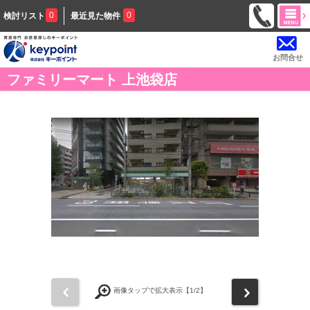
0
0
検討リスト
最近見た物件
お問合せ
ファミリーマート 上池袋店
前
次
画像タップで拡大表示【
1
/2】