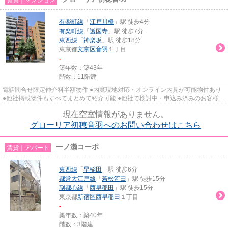
有楽町線
「
江戸川橋
」駅 徒歩4分
有楽町線
「
護国寺
」駅 徒歩7分
東西線
「
神楽坂
」駅 徒歩18分
東京都
文京区
音羽
１丁目
-
築年数：築43年
階数：11階建
電話問合せ限定仲介料半額物件 ●内覧現地対応・オンライン内見が可能物件あり
●他社掲載物件もすべてまとめて紹介可能 ●他社で検討中・申込み済みのお客様、
初期費用がさらに減額可能...
現在空室情報がありません。
グローリア初穂音羽へのお問い合わせはこちら
一ノ瀬コーポ
賃貸｜アパート
東西線
「
早稲田
」駅 徒歩6分
都営大江戸線
「
若松河田
」駅 徒歩15分
副都心線
「
西早稲田
」駅 徒歩15分
東京都
新宿区
西早稲田
１丁目
-
築年数：築40年
階数：3階建