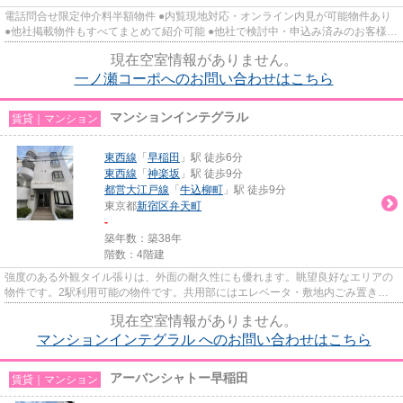
電話問合せ限定仲介料半額物件 ●内覧現地対応・オンライン内見が可能物件あり
●他社掲載物件もすべてまとめて紹介可能 ●他社で検討中・申込み済みのお客様、
初期費用がさらに減額可能...
現在空室情報がありません。
一ノ瀬コーポへのお問い合わせはこちら
マンションインテグラル
賃貸｜マンション
東西線
「
早稲田
」駅 徒歩6分
東西線
「
神楽坂
」駅 徒歩9分
都営大江戸線
「
牛込柳町
」駅 徒歩9分
東京都
新宿区
弁天町
-
築年数：築38年
階数：4階建
強度のある外観タイル張りは、外面の耐久性にも優れます。眺望良好なエリアの
物件です。2駅利用可能の物件です。共用部にはエレベータ・敷地内ごみ置き場
など様々な設備やサービスが揃...
現在空室情報がありません。
マンションインテグラル へのお問い合わせはこちら
アーバンシャトー早稲田
賃貸｜マンション