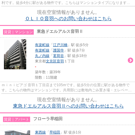
利です。徒歩4分に駅がある物件です。こちらはマンションタイプになります。
共用部にはエレベータ・敷地...
現在空室情報がありません。
ＯＬＩＯ音羽へのお問い合わせはこちら
東急ドエルアルス音羽Ⅱ
賃貸｜マンション
有楽町線
「
江戸川橋
」駅 徒歩5分
有楽町線
「
護国寺
」駅 徒歩7分
丸ノ内線
「
茗荷谷
」駅 徒歩18分
東京都
文京区
音羽
１丁目
-
築年数：築39年
階数：11階建
ｍｉｎｉピアゴ 音羽１丁目店まで105mです。徒歩5分の位置に駅がある物件で
す。こちらの物件はマンションです。共用部には敷地内ごみ置き場・エレベータ
などが揃っており、とても充実...
現在空室情報がありません。
東急ドエルアルス音羽Ⅱへのお問い合わせはこちら
フローラ早稲田
賃貸｜アパート
東西線
「
早稲田
」駅 徒歩1分