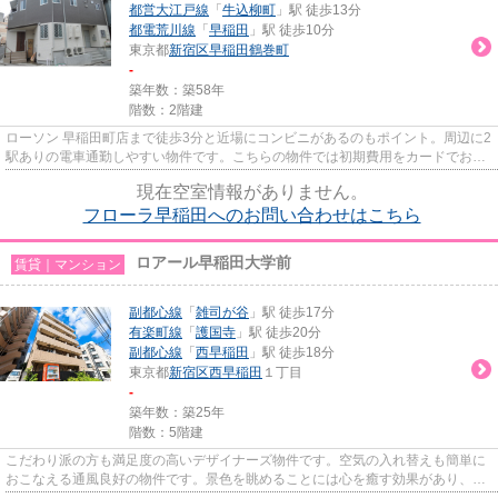
都営大江戸線
「
牛込柳町
」駅 徒歩13分
都電荒川線
「
早稲田
」駅 徒歩10分
東京都
新宿区
早稲田鶴巻町
-
築年数：築58年
階数：2階建
ローソン 早稲田町店まで徒歩3分と近場にコンビニがあるのもポイント。周辺に2
駅ありの電車通勤しやすい物件です。こちらの物件では初期費用をカードでお支
払いいただけます。新しい日...
現在空室情報がありません。
フローラ早稲田へのお問い合わせはこちら
ロアール早稲田大学前
賃貸｜マンション
副都心線
「
雑司が谷
」駅 徒歩17分
有楽町線
「
護国寺
」駅 徒歩20分
副都心線
「
西早稲田
」駅 徒歩18分
東京都
新宿区
西早稲田
１丁目
-
築年数：築25年
階数：5階建
こだわり派の方も満足度の高いデザイナーズ物件です。空気の入れ替えも簡単に
おこなえる通風良好の物件です。景色を眺めることには心を癒す効果があり、視
力低下の恐れも少なくしてく...