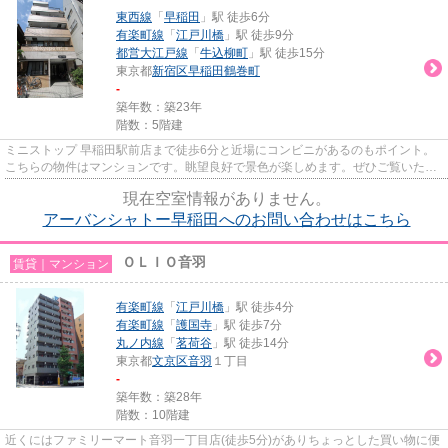
東西線
「
早稲田
」駅 徒歩6分
有楽町線
「
江戸川橋
」駅 徒歩9分
都営大江戸線
「
牛込柳町
」駅 徒歩15分
東京都
新宿区
早稲田鶴巻町
-
築年数：築23年
階数：5階建
ミニストップ 早稲田駅前店まで徒歩6分と近場にコンビニがあるのもポイント。
こちらの物件はマンションです。眺望良好で景色が楽しめます。ぜひご覧いただ
きたい賃貸物件です。より詳...
現在空室情報がありません。
アーバンシャトー早稲田へのお問い合わせはこちら
ＯＬＩＯ音羽
賃貸｜マンション
有楽町線
「
江戸川橋
」駅 徒歩4分
有楽町線
「
護国寺
」駅 徒歩7分
丸ノ内線
「
茗荷谷
」駅 徒歩14分
東京都
文京区
音羽
１丁目
-
築年数：築28年
階数：10階建
近くにはファミリーマート音羽一丁目店(徒歩5分)がありちょっとした買い物に便