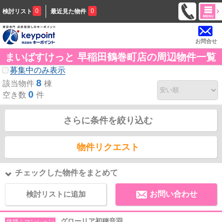
0
0
検討リスト
最近見た物件
お問合せ
まいばすけっと 早稲田鶴巻町店の周辺物件一覧
募集中のみ表示
8
該当物件
棟
0
空き数
件
さらに条件を絞り込む
物件リクエスト
チェックした物件をまとめて
検討リストに追加
お問い合わせ
グローリア初穂音羽
賃貸｜マンション