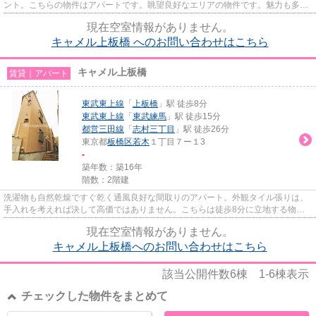
ント。こちらの物件はアパートです。眺望良好なエリアの物件です。魅力も多い
賃貸物件はいかがでしょうか。...
現在空室情報がありません。
キャメル上板橋 へのお問い合わせはこちら
キャメル上板橋
賃貸｜アパート
東武東上線
「
上板橋
」駅 徒歩8分
東武東上線
「
東武練馬
」駅 徒歩15分
都営三田線
「
志村三丁目
」駅 徒歩26分
東京都
板橋区
若木
１丁目７ー１3
-
築年数：築16年
階数：2階建
洗濯物も自然乾燥ですぐ乾く通風良好な間取りのアパート。外観タイル張りは、
手入れを考えれば決して高価ではありません。こちらは徒歩8分に立地する物件
です。賃貸物件です。室内環境...
現在空室情報がありません。
キャメル上板橋へのお問い合わせはこちら
該当公開件数
6
棟
1-6
棟表示
チェックした物件をまとめて