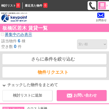
0
0
検討リスト
最近見た物件
お問合せ
板橋区若木 賃貸一覧
募集中のみ表示
6
該当物件
棟
0
空き数
件
さらに条件を絞り込む
物件リクエスト
チェックした物件をまとめて
検討リストに追加
お問い合わせ
クロス上板橋
賃貸｜アパート