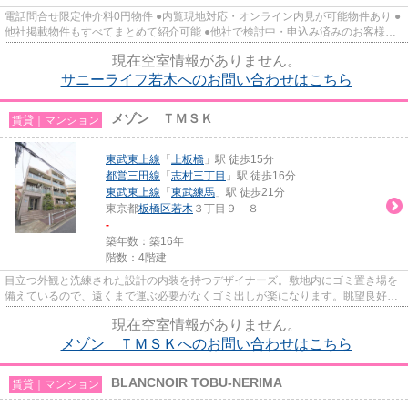
電話問合せ限定仲介料0円物件 ●内覧現地対応・オンライン内見が可能物件あり ●
他社掲載物件もすべてまとめて紹介可能 ●他社で検討中・申込み済みのお客様、
初期費用がさらに減額可能か...
現在空室情報がありません。
サニーライフ若木へのお問い合わせはこちら
メゾン ＴＭＳＫ
賃貸｜マンション
東武東上線
「
上板橋
」駅 徒歩15分
都営三田線
「
志村三丁目
」駅 徒歩16分
東武東上線
「
東武練馬
」駅 徒歩21分
東京都
板橋区
若木
３丁目９－８
-
築年数：築16年
階数：4階建
目立つ外観と洗練された設計の内装を持つデザイナーズ。敷地内にゴミ置き場を
備えているので、遠くまで運ぶ必要がなくゴミ出しが楽になります。眺望良好な
エリアの物件で魅力的です。...
現在空室情報がありません。
メゾン ＴＭＳＫへのお問い合わせはこちら
BLANCNOIR TOBU-NERIMA
賃貸｜マンション