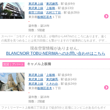
東武東上線
「
東武練馬
」駅 徒歩9分
東武東上線
「
上板橋
」駅 徒歩13分
都営三田線
「
志村三丁目
」駅 徒歩28分
東京都
板橋区
若木
１丁目
-
築年数：築14年
階数：5階建
スーパー「コモディイイダ 徳丸店」が物件から447mのところにあります。遠く
の風景を見つめることは視力回復にも繋がりますので健康的になれます。デザイ
ナーズ物件は独創的で、ご好評...
現在空室情報がありません。
BLANCNOIR TOBU-NERIMAへのお問い合わせはこちら
キャメル上板橋
賃貸｜アパート
東武東上線
「
上板橋
」駅 徒歩8分
東武東上線
「
東武練馬
」駅 徒歩14分
東武東上線
「
ときわ台
」駅 徒歩24分
東京都
板橋区
若木
１丁目
-
築年数：築16年
階数：2階建
ファミリーマート上板橋三丁目店まで徒歩5分と近場にコンビニがあるのもポイ