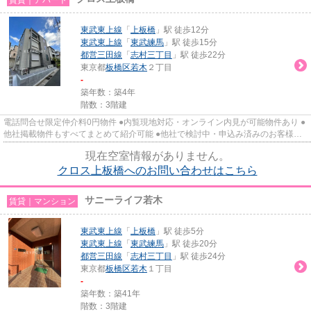
東武東上線
「
上板橋
」駅 徒歩12分
東武東上線
「
東武練馬
」駅 徒歩15分
都営三田線
「
志村三丁目
」駅 徒歩22分
東京都
板橋区
若木
２丁目
-
築年数：築4年
階数：3階建
電話問合せ限定仲介料0円物件 ●内覧現地対応・オンライン内見が可能物件あり ●
他社掲載物件もすべてまとめて紹介可能 ●他社で検討中・申込み済みのお客様、
初期費用がさらに減額可能か...
現在空室情報がありません。
クロス上板橋へのお問い合わせはこちら
サニーライフ若木
賃貸｜マンション
東武東上線
「
上板橋
」駅 徒歩5分
東武東上線
「
東武練馬
」駅 徒歩20分
都営三田線
「
志村三丁目
」駅 徒歩24分
東京都
板橋区
若木
１丁目
-
築年数：築41年
階数：3階建