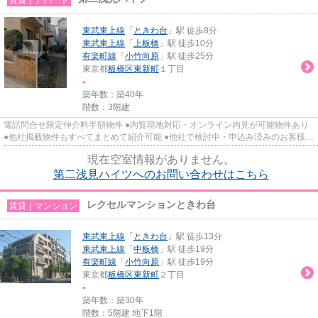
東武東上線
「
ときわ台
」駅 徒歩8分
東武東上線
「
上板橋
」駅 徒歩10分
有楽町線
「
小竹向原
」駅 徒歩25分
東京都
板橋区
東新町
１丁目
-
築年数：築40年
階数：3階建
電話問合せ限定仲介料半額物件 ●内覧現地対応・オンライン内見が可能物件あり
●他社掲載物件もすべてまとめて紹介可能 ●他社で検討中・申込み済みのお客様、
初期費用がさらに減額可能...
現在空室情報がありません。
第二浅見ハイツへのお問い合わせはこちら
レクセルマンションときわ台
賃貸｜マンション
東武東上線
「
ときわ台
」駅 徒歩13分
東武東上線
「
中板橋
」駅 徒歩19分
有楽町線
「
小竹向原
」駅 徒歩19分
東京都
板橋区
東新町
２丁目
-
築年数：築30年
階数：5階建 地下1階