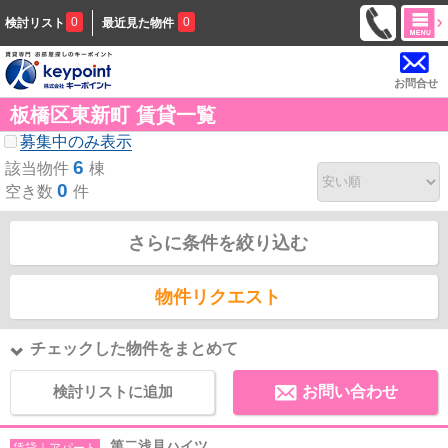
0
0
検討リスト
最近見た物件
お問合せ
板橋区東新町 賃貸一覧
募集中のみ表示
6
該当物件
棟
0
空き数
件
さらに条件を絞り込む
物件リクエスト
チェックした物件をまとめて
検討リストに追加
お問い合わせ
第二浅見ハイツ
賃貸｜アパート