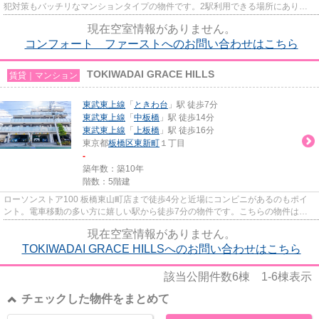
犯対策もバッチリなマンションタイプの物件です。2駅利用できる場所にあり、
行き先に合わせて使い分けができ...
現在空室情報がありません。
コンフォート ファーストへのお問い合わせはこちら
TOKIWADAI GRACE HILLS
賃貸｜マンション
東武東上線
「
ときわ台
」駅 徒歩7分
東武東上線
「
中板橋
」駅 徒歩14分
東武東上線
「
上板橋
」駅 徒歩16分
東京都
板橋区
東新町
１丁目
-
築年数：築10年
階数：5階建
ローソンストア100 板橋東山町店まで徒歩4分と近場にコンビニがあるのもポイ
ント。電車移動の多い方に嬉しい駅から徒歩7分の物件です。こちらの物件はマ
ンションです。共用部にはエレ...
現在空室情報がありません。
TOKIWADAI GRACE HILLSへのお問い合わせはこちら
該当公開件数
6
棟
1-6
棟表示
チェックした物件をまとめて