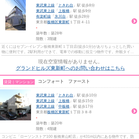
東武東上線
「
ときわ台
」駅 徒歩8分
東武東上線
「
上板橋
」駅 徒歩9分
有楽町線
「
氷川台
」駅 徒歩28分
東京都
板橋区
東新町
１丁目４-11
-
築年数：築28年
階数：3階建
近くにはセブン-イレブン板橋東新町１丁目店(徒歩1分)がありちょっとした買い
物に便利です。2駅利用ができて、電車での移動に役立つ物件です。外観タイル
張りは、手入れを考えれば決し...
現在空室情報がありません。
グランドヒルズ東新町へのお問い合わせはこちら
コンフォート ファースト
賃貸｜マンション
東武東上線
「
ときわ台
」駅 徒歩10分
東武東上線
「
上板橋
」駅 徒歩15分
東武東上線
「
中板橋
」駅 徒歩17分
東京都
板橋区
東新町
１丁目３８-8
-
築年数：築20年
階数：4階建
コンビニ「ローソンストア100 板橋東山町店」が431m以内にある物件です。防