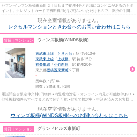
セブン-イレブン板橋東新町２丁目店まで徒歩4分と近場にコンビニがあるのもポ
イント。クレジットカードで初期費用がお支払いいただけるので、決済の手間が
軽減できます。外観タイル張...
現在空室情報がありません。
レクセルマンションときわ台へのお問い合わせはこちら
ウィンズ板橋(WINDS板橋)
賃貸｜マンション
東武東上線
「
ときわ台
」駅 徒歩13分
東武東上線
「
上板橋
」駅 徒歩15分
有楽町線
「
小竹向原
」駅 徒歩20分
東京都
板橋区
東新町
２丁目
-
築年数：築1年
階数：3階建 地下1階
電話問合せ限定仲介料0円物件 ●内覧現地対応・オンライン内見が可能物件あり ●
他社掲載物件もすべてまとめて紹介可能 ●他社で検討中・申込み済みのお客様、
初期費用がさらに減額可能か...
現在空室情報がありません。
ウィンズ板橋(WINDS板橋)へのお問い合わせはこちら
グランドヒルズ東新町
賃貸｜マンション