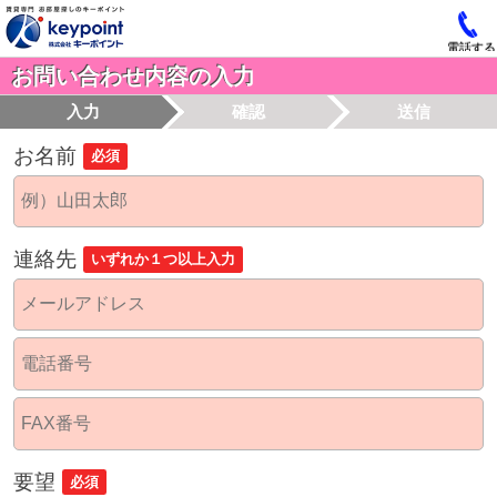
電話する
お問い合わせ内容の入力
入力
確認
送信
お名前
必須
連絡先
いずれか１つ以上入力
要望
必須