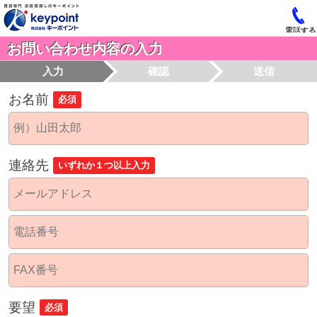
電話する
お問い合わせ内容の入力
入力
確認
送信
お名前
必須
連絡先
いずれか１つ以上入力
要望
必須