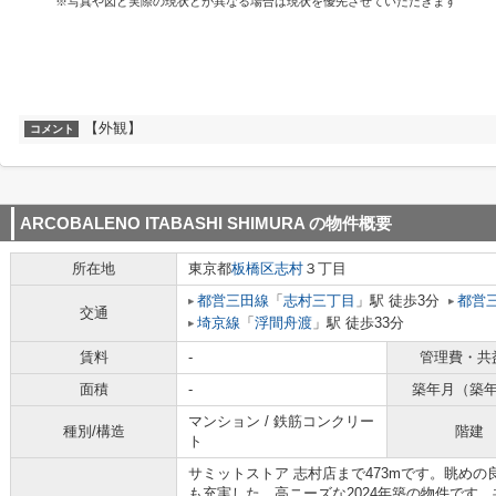
※写真や図と実際の現状とが異なる場合は現状を優先させていただきます
【外観】
コメント
ARCOBALENO ITABASHI SHIMURA
の物件概要
所在地
東京都
板橋区
志村
３丁目
都営三田線
「
志村三丁目
」駅 徒歩3分
都営
交通
埼京線
「
浮間舟渡
」駅 徒歩33分
賃料
-
管理費・共
面積
-
築年月（築
マンション / 鉄筋コンクリー
種別/構造
階建
ト
サミットストア 志村店まで473mです。眺め
も充実した、高ニーズな2024年築の物件です