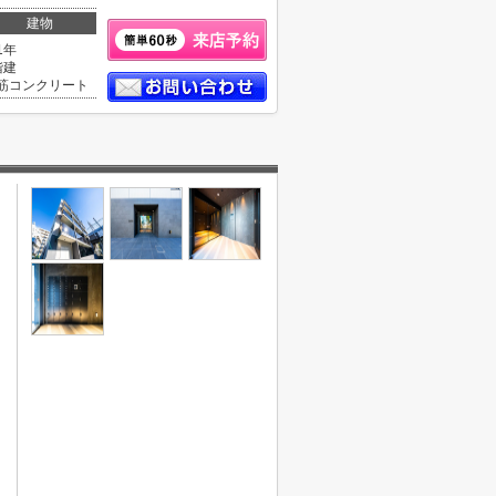
建物
1年
階建
筋コンクリート