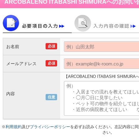
ARCOBALENO ITABASHI SHIMURA
へのお問い
お名前
必須
メールアドレス
必須
【ARCOBALENO ITABASHI SHIM
内容
任意
※
利用規約
及び
プライバシーポリシー
を必ずお読みください。左記内容に同
さい。