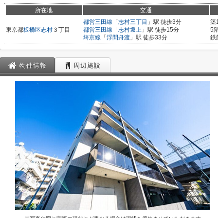
所在地
交通
都営三田線
「
志村三丁目
」駅 徒歩3分
築
東京都
板橋区
志村
３丁目
都営三田線
「
志村坂上
」駅 徒歩15分
5
埼京線
「
浮間舟渡
」駅 徒歩33分
鉄
物件情報
周辺施設