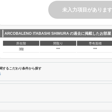
未入力項目がありま
ARCOBALENO ITABASHI SHIMURA
の過去に掲載したお部屋
所在階
間取り
専有面積
3階
***
***
URAに関するこだわり条件から探す
集