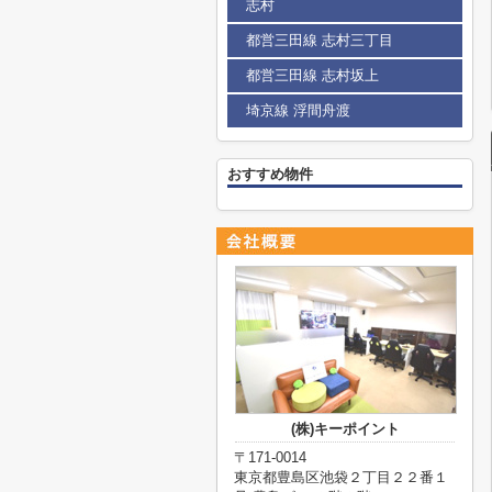
志村
都営三田線 志村三丁目
都営三田線 志村坂上
埼京線 浮間舟渡
おすすめ物件
(株)キーポイント
〒171-0014
東京都豊島区池袋２丁目２２番１