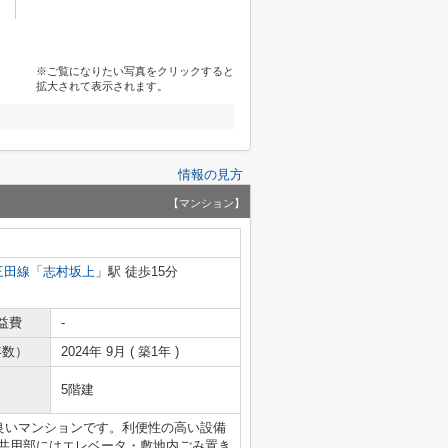
※ご覧になりたい写真をクリックすると
拡大されて表示されます。
情報の見方
【マンション】
三田線
「
志村坂上
」駅 徒歩15分
益費
-
年数）
2024年 9月 ( 築1年 )
5階建
の良いマンションです。利便性の高い設備
。共用部にはエレベータ・敷地内ごみ置き