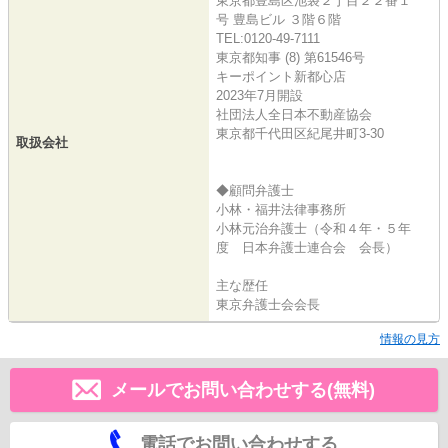
東京都豊島区池袋２丁目２２番１
号 豊島ビル ３階６階
TEL:0120-49-7111
東京都知事 (8) 第61546号
キーポイント新都心店
2023年7月開設
社団法人全日本不動産協会
東京都千代田区紀尾井町3-30
取扱会社
◆顧問弁護士
小林・福井法律事務所
小林元治弁護士（令和４年・５年
度 日本弁護士連合会 会長）
主な歴任
東京弁護士会会長
情報の見方
メールでお問い合わせする(無料)
電話でお問い合わせする