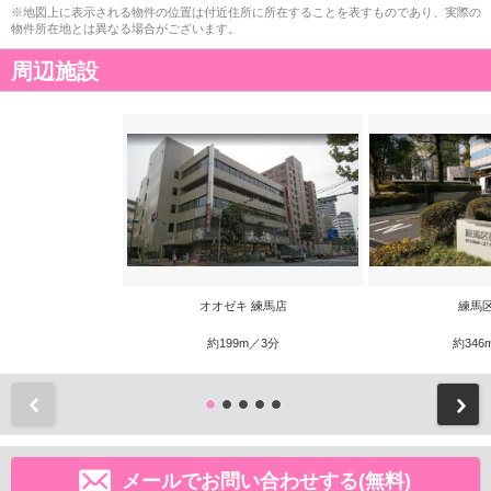
※地図上に表示される物件の位置は付近住所に所在することを表すものであり、実際の
物件所在地とは異なる場合がございます。
周辺施設
オオゼキ 練馬店
練馬
約199m／3分
約346
前
メールでお問い合わせする(無料)