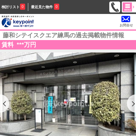
0
0
検討リスト
最近見た物件
お問合せ
藤和シテイスクエア練馬の過去掲載物件情報
賃料
***
万円