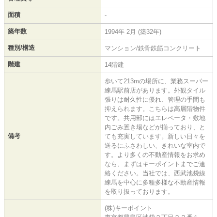
面積
-
築年数
1994年 2月 (築32年)
種別/構造
マンション/鉄骨鉄筋コンクリート
階建
14階建
歩いて213mの場所に、業務スーパー
練馬駅前店があります。外観タイル
張りは耐久性に優れ、管理の手間も
抑えられます。こちらは高層階物件
です。共用部にはエレベータ・敷地
内ごみ置き場などが揃っており、と
備考
ても充実しています。新しい日々を
送るにふさわしい、きれいな室内で
す。より多くの不動産情報をお求め
なら、まずはキーポイントまでご連
絡ください。当社では、西武池袋線
練馬を中心に多種多様な不動産情報
を取り扱っております。
(株)キーポイント