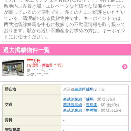
敷地内ごみ置き場・エレベータなど様々な設備やサービス
が揃っているので便利です。多くの方にご好評をいただい
ている、清潔感のある賃貸物件です。キーポイントでは、
西武池袋線練馬を中心に数多くの不動産情報を取り扱って
おります。駅から近い不動産をお求めの方は、キーポイン
トにお任せください。
過去掲載物件一覧
***
万円
(管理費・共益費 ***円)
敷：***｜礼：***
14階 / *** / ***
所在地
東京都
練馬区
練馬
３丁目
西武池袋線
「
練馬
」駅 徒歩5分
交通
西武豊島線
「
豊島園
」駅 徒歩9分
西武池袋線
「
中村橋
」駅 徒歩16分
賃料
-
管理費等
-