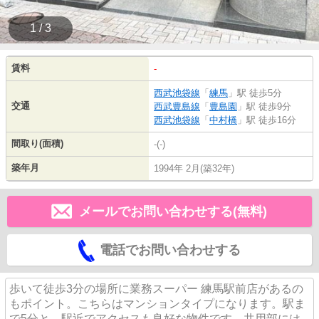
1 / 3
賃料
-
西武池袋線
「
練馬
」駅 徒歩5分
交通
西武豊島線
「
豊島園
」駅 徒歩9分
西武池袋線
「
中村橋
」駅 徒歩16分
間取り(面積)
-(-)
築年月
1994年 2月(築32年)
メールでお問い合わせする(無料)
電話でお問い合わせする
歩いて徒歩3分の場所に業務スーパー 練馬駅前店があるの
もポイント。こちらはマンションタイプになります。駅ま
で5分と、駅近でアクセスも良好な物件です。共用部には