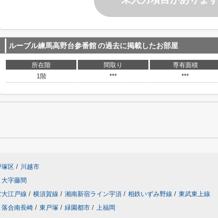
ルーブル練馬高野台参番館
の過去に掲載したお部屋
所在階
間取り
専有面積
1階
***
***
戸塚区
/
川越市
大字藤間
営大江戸線
/
横須賀線
/
湘南新宿ライン宇須
/
相鉄いずみ野線
/
東武東上線
落合南長崎
/
東戸塚
/
緑園都市
/
上福岡