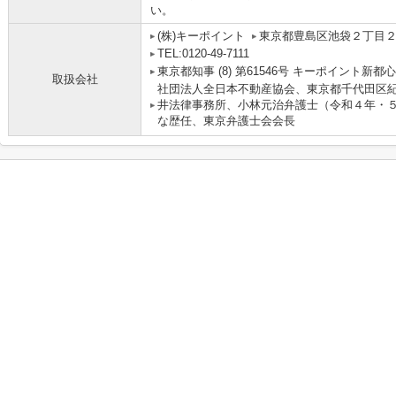
い。
(株)キーポイント
東京都豊島区池袋２丁目２
TEL:0120-49-7111
東京都知事 (8) 第61546号 キーポイント新都
取扱会社
社団法人全日本不動産協会、東京都千代田区紀
井法律事務所、小林元治弁護士（令和４年・
な歴任、東京弁護士会会長