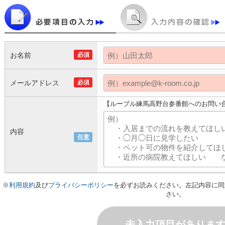
お名前
必須
メールアドレス
必須
【ルーブル練馬高野台参番館へのお問い
内容
任意
※
利用規約
及び
プライバシーポリシー
を必ずお読みください。左記内容に同
さい。
未入力項目がありま