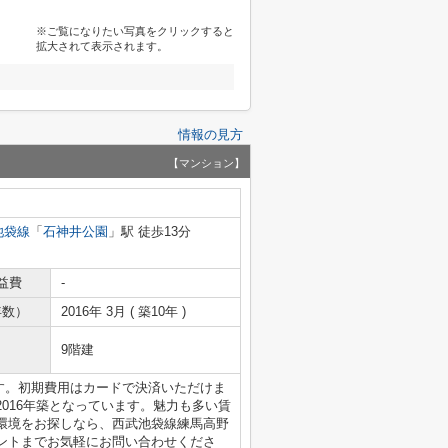
※ご覧になりたい写真をクリックすると
拡大されて表示されます。
情報の見方
【マンション】
池袋線
「
石神井公園
」駅 徒歩13分
益費
-
年数）
2016年 3月 ( 築10年 )
9階建
ます。初期費用はカードで決済いただけま
016年築となっています。魅力も多い賃
環境をお探しなら、西武池袋線練馬高野
ントまでお気軽にお問い合わせくださ