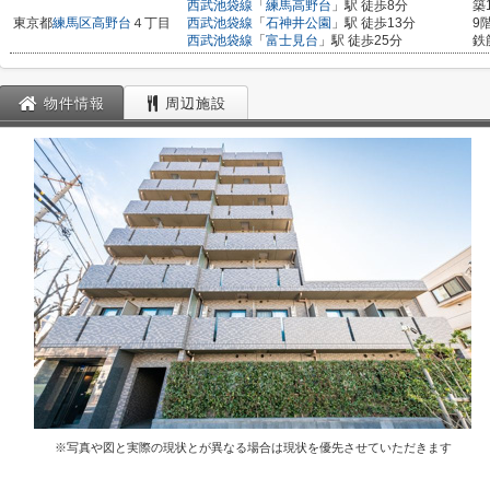
西武池袋線
「
練馬高野台
」駅 徒歩8分
築
東京都
練馬区
高野台
４丁目
西武池袋線
「
石神井公園
」駅 徒歩13分
9
西武池袋線
「
富士見台
」駅 徒歩25分
鉄
物件情報
周辺施設
※写真や図と実際の現状とが異なる場合は現状を優先させていただきます