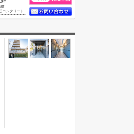
10年
階建
筋コンクリート