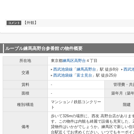
【外観】
コメント
ルーブル練馬高野台参番館
の物件概要
所在地
東京都
練馬区
高野台
４丁目
西武池袋線
「
練馬高野台
」駅 徒歩8分
西武
交通
西武池袋線
「
富士見台
」駅 徒歩25分
賃料
-
管理費・共
面積
-
築年月（築
マンション / 鉄筋コンクリー
種別/構造
階建
ト
歩いて326mの場所に、西友 高野台店があり
す。この物件は内観も綺麗で設備も充実した、2
備考
貸物件はいかがでしょうか。練馬区で新しい住
台駅近くでお求めください。いつでもキーポイ