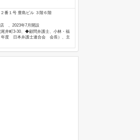
２番１号 豊島ビル ３階６階
心店 、2023年7月開設
尾井町3-30、◆顧問弁護士、小林・福
５年度 日本弁護士連合会 会長）、主