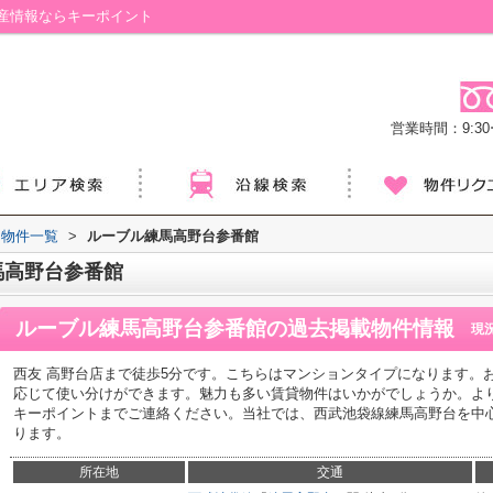
産情報ならキーポイント
営業時間：9:30ー
物件一覧
>
ルーブル練馬高野台参番館
馬高野台参番館
ルーブル練馬高野台参番館
の過去掲載物件情報
現
西友 高野台店まで徒歩5分です。こちらはマンションタイプになります。
応じて使い分けができます。魅力も多い賃貸物件はいかがでしょうか。よ
キーポイントまでご連絡ください。当社では、西武池袋線練馬高野台を中
ります。
所在地
交通