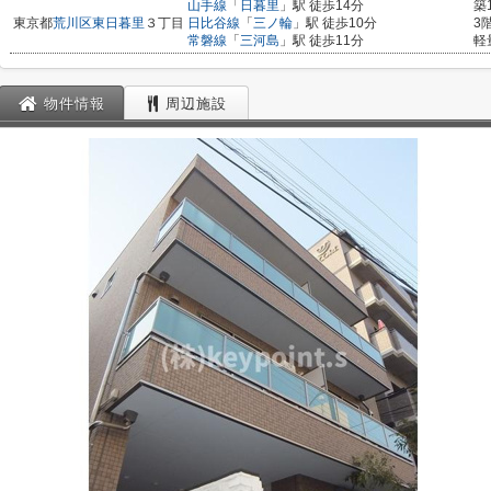
山手線
「
日暮里
」駅 徒歩14分
築
東京都
荒川区
東日暮里
３丁目
日比谷線
「
三ノ輪
」駅 徒歩10分
3
常磐線
「
三河島
」駅 徒歩11分
軽
物件情報
周辺施設