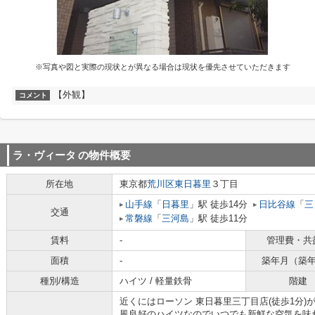
※写真や図と実際の現状とが異なる場合は現状を優先させていただきます
【外観】
コメント
ラ・ヴィータ
の物件概要
所在地
東京都
荒川区
東日暮里
３丁目
山手線
「
日暮里
」駅 徒歩14分
日比谷線
「
三
交通
常磐線
「
三河島
」駅 徒歩11分
賃料
-
管理費・共
面積
-
築年月（築
種別/構造
ハイツ / 軽量鉄骨
階建
近くにはローソン 東日暮里三丁目店(徒歩1分
風良好のハイツなのでいつでも新鮮な空気を味