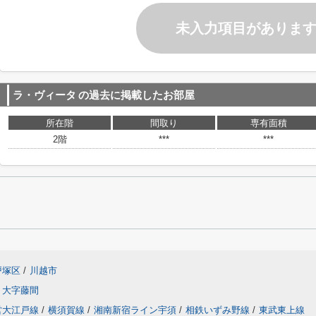
未入力項目がありま
ラ・ヴィータ
の過去に掲載したお部屋
所在階
間取り
専有面積
2階
***
***
戸塚区
/
川越市
大字藤間
営大江戸線
/
横須賀線
/
湘南新宿ライン宇須
/
相鉄いずみ野線
/
東武東上線