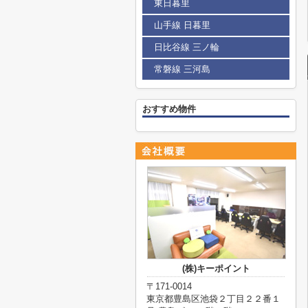
東日暮里
山手線 日暮里
日比谷線 三ノ輪
常磐線 三河島
おすすめ物件
(株)キーポイント
〒171-0014
東京都豊島区池袋２丁目２２番１