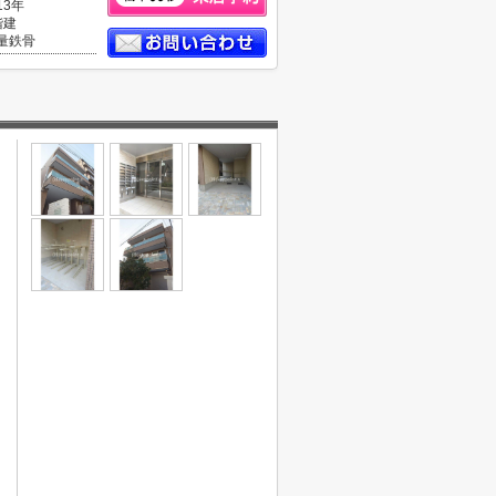
13年
階建
量鉄骨