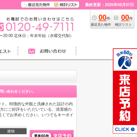
最終更新：2026年08月07日
00
00
件
件
最近見た物件
検討リスト
20:00
定休日：年末年始（水曜交代制）
問い合わせください。
ント。特徴的な外観と洗練された設計の内
の方にご好評をいただいている、清潔感の
近くでお求めください。いつでもキーポイ
建物