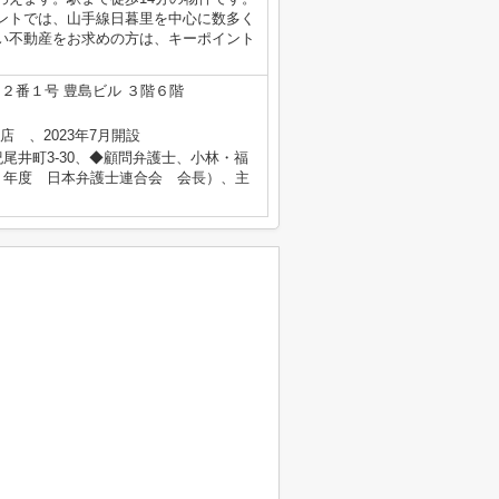
ントでは、山手線日暮里を中心に数多く
い不動産をお求めの方は、キーポイント
２番１号 豊島ビル ３階６階
心店 、2023年7月開設
尾井町3-30、◆顧問弁護士、小林・福
５年度 日本弁護士連合会 会長）、主