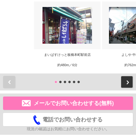
まいばすけっと板橋本町駅前店
よしや 
約480m／6分
約762
前
メールでお問い合わせする(無料)
電話でお問い合わせする
現況の確認はお気軽にお問い合わせください。