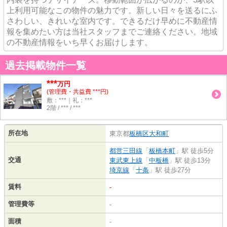
上利用可能なこの物件の魅力です。新しい日々を送るにふ
さわしい、きれいな室内です。できるだけ早めに不動産情
報を集めたい方は当社スタッフまでご連絡ください。地域
の不動産情報をいち早くお届けします。
過去掲載物件一覧
***
万円
(管理費・共益費 ***円)
敷：***｜礼：***
2階 / *** / ***
所在地
東京都
板橋区
大和町
都営三田線
「
板橋本町
」駅 徒歩5分
交通
東武東上線
「
中板橋
」駅 徒歩13分
埼京線
「
十条
」駅 徒歩27分
賃料
-
管理費等
-
面積
-