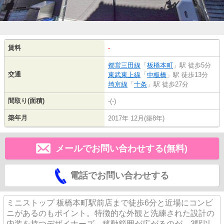
賃料
-
都営三田線
「
板橋本町
」駅 徒歩5分
交通
東武東上線
「
中板橋
」駅 徒歩13分
埼京線
「
十条
」駅 徒歩27分
間取り(面積)
-(-)
築年月
2017年 12月(築8年)
メールでお問い合わせする(無料)
電話でお問い合わせする
ミニストップ 板橋本町駅前店まで徒歩6分と近場にコンビ
ニがあるのもポイント。特徴的な外観と洗練された設計の
内装を持つデザイナーズ。移動範囲が広がるのが、3駅以