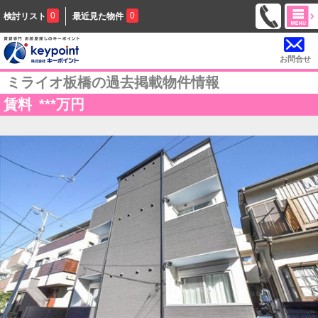
0
0
検討リスト
最近見た物件
お問合せ
ミライオ板橋の過去掲載物件情報
賃料
***
万円