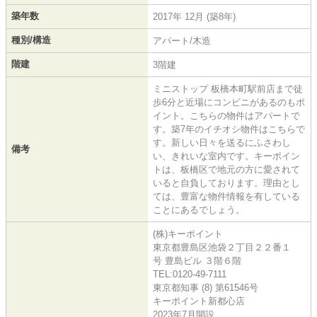
築年数
2017年 12月 (築8年)
種別/構造
アパート/木造
階建
3階建
ミニストップ 板橋本町駅前店まで徒
歩6分と近場にコンビニがあるのもポ
イント。こちらの物件はアパートで
す。築7年のイチオシ物件はこちらで
す。新しい日々を送るにふさわし
備考
い、きれいな室内です。キーポイン
トは、板橋区で地元の方に愛されて
いると自負しております。理由とし
ては、豊富な物件情報を有している
ことにあるでしょう。
(株)キーポイント
東京都豊島区池袋２丁目２２番１
号 豊島ビル ３階６階
TEL:0120-49-7111
東京都知事 (8) 第61546号
キーポイント新都心店
2023年7月開設