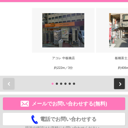
アコレ 中板橋店
板橋富士
約222m／3分
約406
前
メールでお問い合わせする(無料)
電話でお問い合わせする
現況の確認はお気軽にお問い合わせください。