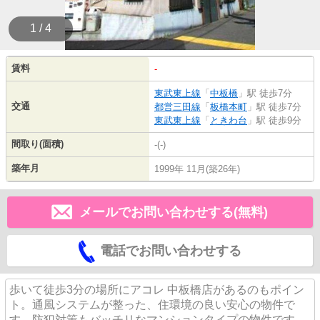
1 / 4
賃料
-
東武東上線
「
中板橋
」駅 徒歩7分
交通
都営三田線
「
板橋本町
」駅 徒歩7分
東武東上線
「
ときわ台
」駅 徒歩9分
間取り(面積)
-(-)
築年月
1999年 11月(築26年)
メールでお問い合わせする(無料)
電話でお問い合わせする
歩いて徒歩3分の場所にアコレ 中板橋店があるのもポイン
ト。通風システムが整った、住環境の良い安心の物件で
す。防犯対策もバッチリなマンションタイプの物件です。