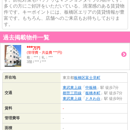
多くの方にご好評をいただいている、清潔感のある賃貸物
件です。キーポイントには、板橋区エリアの賃貸情報が豊
富です。もちろん、店舗へのご来店もお待ちしておりま
す。
過去掲載物件一覧
***
万円
(管理費・共益費 ***円)
敷：***｜礼：***
3階 / *** / ***
所在地
東京都
板橋区
富士見町
東武東上線
「
中板橋
」駅 徒歩7分
交通
都営三田線
「
板橋本町
」駅 徒歩7分
東武東上線
「
ときわ台
」駅 徒歩9分
賃料
-
管理費等
-
面積
-