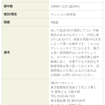
築年数
1999年 11月 (築26年)
種別/構造
マンション/鉄骨造
階建
4階建
歩いて徒歩3分の場所にアコレ 中板
橋店があるのもポイント。付近に駅
が2つあるので、経路を用途や行き先
によって選べる物件です。こちらは
マンションタイプになります。魅力
備考
も多い賃貸物件はいかがでしょう
か。キーポイントでは東武東上線中
板橋に近く、交通アクセス良好な不
動産情報を取り扱っております。詳
細情報などが気になるのであれば、
お気軽にお問い合わせください。
(株)キーポイント
東京都豊島区池袋２丁目２２番１
号 豊島ビル ３階６階
TEL:0120-49-7111
東京都知事 (8) 第61546号