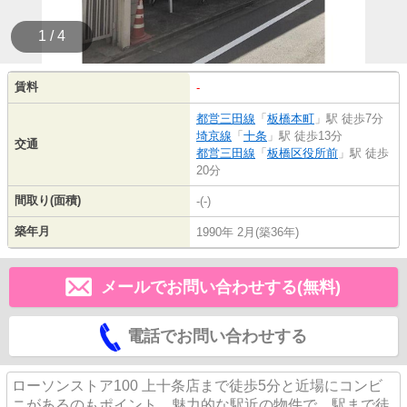
1 / 4
賃料
-
都営三田線
「
板橋本町
」駅 徒歩7分
埼京線
「
十条
」駅 徒歩13分
交通
都営三田線
「
板橋区役所前
」駅 徒歩
20分
間取り(面積)
-(-)
築年月
1990年 2月(築36年)
メールでお問い合わせする(無料)
電話でお問い合わせする
ローソンストア100 上十条店まで徒歩5分と近場にコンビ
ニがあるのもポイント。魅力的な駅近の物件で、駅まで徒