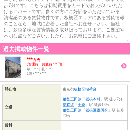
歩7分です。こちらは初期費用をカードでお支払いいただ
けるアパートです。多くの方にご好評をいただいている、
清潔感のある賃貸物件です。板橋区エリアにある賃貸情報
のことなら、地域に密着した当社へお任せ下さい。当社
は、多種多様な賃貸情報を取り扱っております。ご要望や
不明な点などございましたら、お気軽にご連絡下さい。
過去掲載物件一覧
***
万円
(管理費・共益費 ***円)
敷：***｜礼：***
1階 / *** / ***
所在地
東京都
板橋区
稲荷台
都営三田線
「
板橋本町
」駅 徒歩7分
埼京線
「
十条
」駅 徒歩13分
交通
都営三田線
「
板橋区役所前
」駅 徒歩
20分
賃料
-