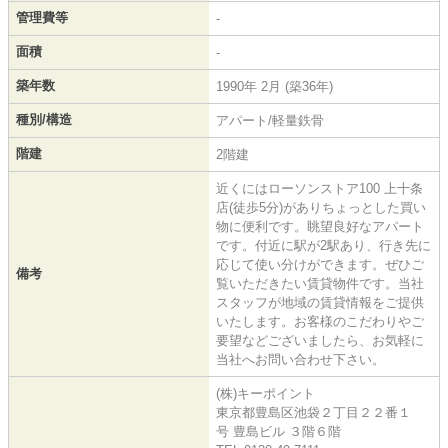
管理費等
-
面積
-
築年数
1990年 2月 (築36年)
種別/構造
アパート/軽量鉄骨
階建
2階建
近くにはローソンストア100 上十条
店(徒歩5分)がありちょっとした買い
物に便利です。眺望良好なアパート
です。付近に駅が2駅あり、行き先に
応じて使い分けができます。ぜひご
備考
覧いただきたい賃貸物件です。当社
スタッフが地域の賃貸情報をご提供
いたします。お客様のこだわりやご
要望などございましたら、お気軽に
当社へお問い合わせ下さい。
(株)キーポイント
東京都豊島区池袋２丁目２２番１
号 豊島ビル ３階６階