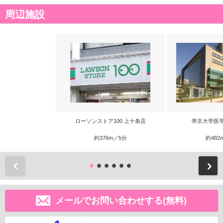
周辺施設
ローソンストア100 上十条店
帝京大学医
約376m／5分
約482
前
メールでお問い合わせする(無料)