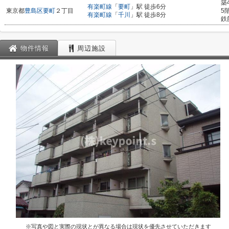
築
有楽町線
「
要町
」駅 徒歩6分
東京都
豊島区
要町
２丁目
5
有楽町線
「
千川
」駅 徒歩8分
鉄
物件情報
周辺施設
※写真や図と実際の現状とが異なる場合は現状を優先させていただきます