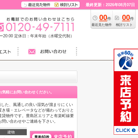
最終更新：2026年08月07日
00
00
件
件
最近見た物件
検討リスト
20:00
定休日：年末年始（水曜交代制）
お気軽にお問い合わせください。
も適した、風通しの良い湿気が溜まりにくい
置き場・エレベータなどが備わっておりと
賃貸物件です。豊島区エリアと有楽町線要
お問い合わせやご連絡を下さい。
建物