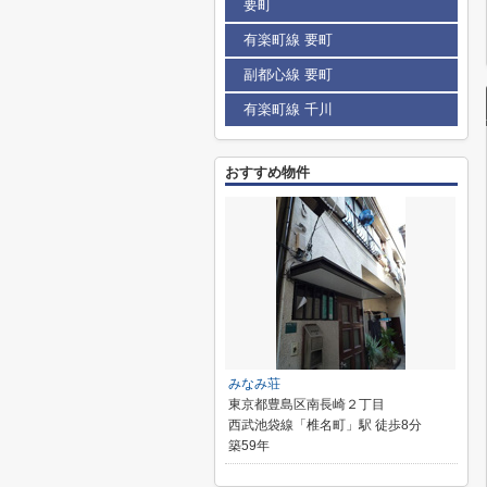
要町
有楽町線 要町
副都心線 要町
有楽町線 千川
おすすめ物件
みなみ荘
東京都豊島区南長崎２丁目
西武池袋線「椎名町」駅 徒歩8分
築59年