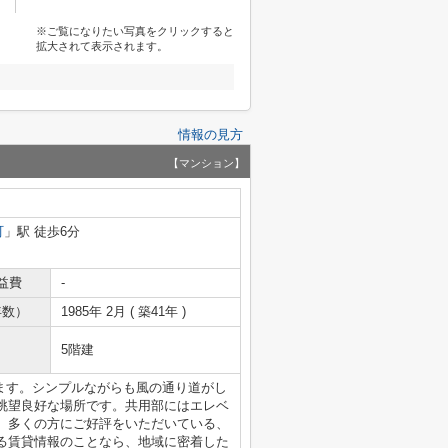
※ご覧になりたい写真をクリックすると
拡大されて表示されます。
情報の見方
【マンション】
町
」駅 徒歩6分
益費
-
年数）
1985年 2月 ( 築41年 )
5階建
ます。シンプルながらも風の通り道がし
眺望良好な場所です。共用部にはエレベ
。多くの方にご好評をいただいている、
る賃貸情報のことなら、地域に密着した