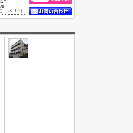
41年
階建
筋コンクリート