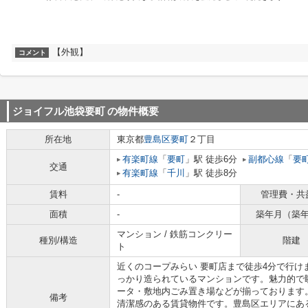
【外観】
コメント
ジョイフル池袋要町
の物件概要
所在地
東京都
豊島区
要町
２丁目
有楽町線
「
要町
」駅 徒歩6分
副都心線
「
要
交通
有楽町線
「
千川
」駅 徒歩8分
賃料
-
管理費・共
面積
-
築年月（築
マンション / 鉄筋コンクリー
種別/構造
階建
ト
近くのコープみらい 要町店まで徒歩4分で行け
っかり造られているマンションです。魅力的で
ータ・敷地内ごみ置き場などが揃っております
備考
清潔感のある賃貸物件です。豊島区エリアにあ