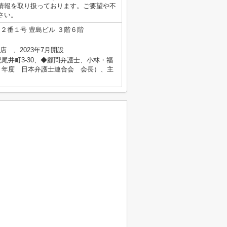
情報を取り扱っております。ご要望や不
さい。
２番１号 豊島ビル ３階６階
心店 、2023年7月開設
尾井町3-30、◆顧問弁護士、小林・福
５年度 日本弁護士連合会 会長）、主