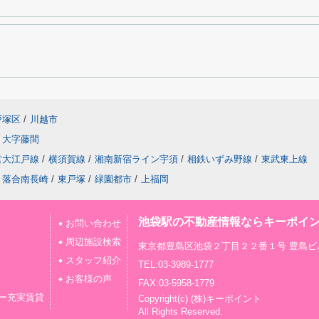
戸塚区
/
川越市
大字藤間
営大江戸線
/
横須賀線
/
湘南新宿ライン宇須
/
相鉄いずみ野線
/
東武東上線
落合南長崎
/
東戸塚
/
緑園都市
/
上福岡
池袋駅の不動産情報ならキーポイ
お問い合わせ
周辺施設検索
東京都豊島区池袋２丁目２２番１号 豊島ビ
スタッフ紹介
TEL:03-3989-1777
お客様の声
FAX:03-5958-1779
ー充実賃貸
Copyright(c) (株)キーポイント
All Rights Reserved.