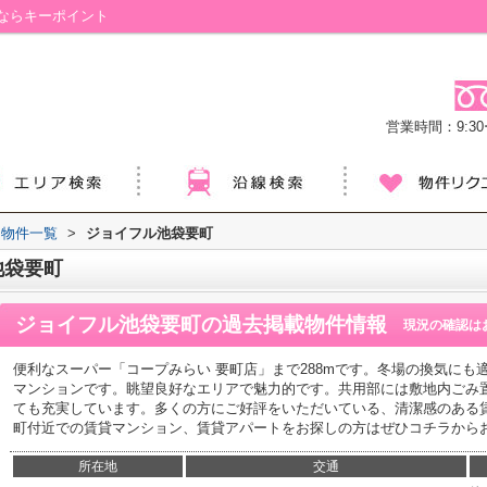
ならキーポイント
営業時間：9:30ー
物件一覧
>
ジョイフル池袋要町
池袋要町
ジョイフル池袋要町
の過去掲載物件情報
現況の確認は
便利なスーパー「コープみらい 要町店」まで288mです。冬場の換気に
マンションです。眺望良好なエリアで魅力的です。共用部には敷地内ごみ
ても充実しています。多くの方にご好評をいただいている、清潔感のある
町付近での賃貸マンション、賃貸アパートをお探しの方はぜひコチラから
所在地
交通