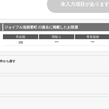
未入力項目がありま
ジョイフル池袋要町
の過去に掲載したお部屋
所在階
間取り
専有面積
3階
***
***
件から探す