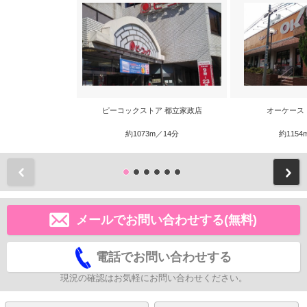
ピーコックストア 都立家政店
オーケース
約1073m／14分
約1154
前
メールでお問い合わせする(無料)
電話でお問い合わせする
現況の確認はお気軽にお問い合わせください。