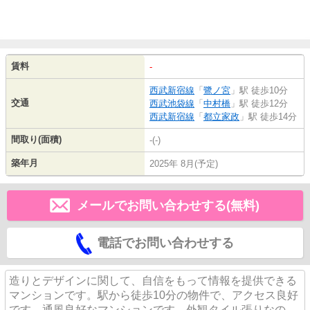
賃料
-
西武新宿線
「
鷺ノ宮
」駅 徒歩10分
交通
西武池袋線
「
中村橋
」駅 徒歩12分
西武新宿線
「
都立家政
」駅 徒歩14分
間取り(面積)
-(-)
築年月
2025年 8月(予定)
メールでお問い合わせする(無料)
電話でお問い合わせする
造りとデザインに関して、自信をもって情報を提供できる
マンションです。駅から徒歩10分の物件で、アクセス良好
です。通風良好なマンションです。外観タイル張りなの