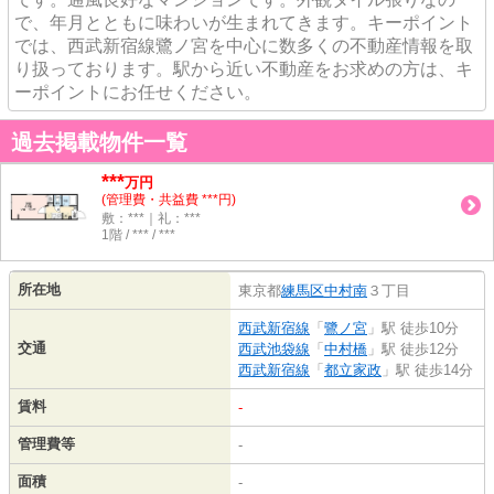
で、年月とともに味わいが生まれてきます。キーポイント
では、西武新宿線鷺ノ宮を中心に数多くの不動産情報を取
り扱っております。駅から近い不動産をお求めの方は、キ
ーポイントにお任せください。
過去掲載物件一覧
***
万円
(管理費・共益費 ***円)
敷：***｜礼：***
1階 / *** / ***
所在地
東京都
練馬区
中村南
３丁目
西武新宿線
「
鷺ノ宮
」駅 徒歩10分
交通
西武池袋線
「
中村橋
」駅 徒歩12分
西武新宿線
「
都立家政
」駅 徒歩14分
賃料
-
管理費等
-
面積
-