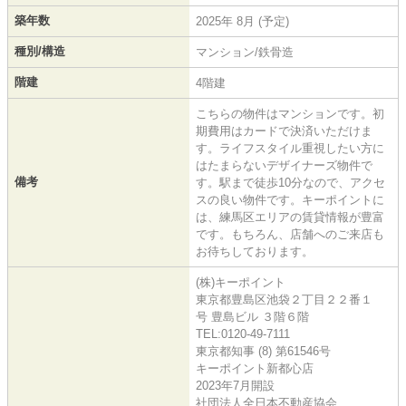
築年数
2025年 8月 (予定)
種別/構造
マンション/鉄骨造
階建
4階建
こちらの物件はマンションです。初
期費用はカードで決済いただけま
す。ライフスタイル重視したい方に
はたまらないデザイナーズ物件で
備考
す。駅まで徒歩10分なので、アクセ
スの良い物件です。キーポイントに
は、練馬区エリアの賃貸情報が豊富
です。もちろん、店舗へのご来店も
お待ちしております。
(株)キーポイント
東京都豊島区池袋２丁目２２番１
号 豊島ビル ３階６階
TEL:0120-49-7111
東京都知事 (8) 第61546号
キーポイント新都心店
2023年7月開設
社団法人全日本不動産協会