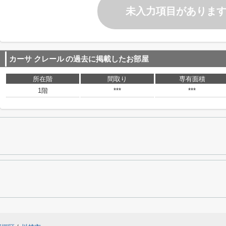
未入力項目がありま
カーサ クレール
の過去に掲載したお部屋
所在階
間取り
専有面積
1階
***
***