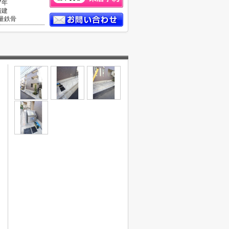
7年
階建
量鉄骨