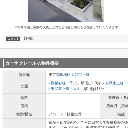
※写真や図と実際の現状とが異なる場合は現状を優先させていただきます
【外観】
コメント
カーサ クレール
の物件概要
所在地
東京都
板橋区
大谷口上町
副都心線
「
千川
」駅 徒歩13分
東武東上線
「
交通
東武東上線
「
大山
」駅 徒歩16分
賃料
-
管理費・共
面積
-
築年月（築
種別/構造
アパート / 軽量鉄骨
階建
家から徒歩3分のところに日本大学板橋病院が
ます。ニーズの高い、平成30年築の物件で、