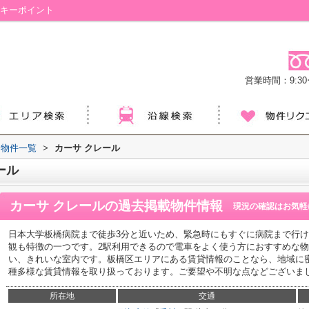
らキーポイント
営業時間：9:30ー
物件一覧
>
カーサ クレール
ール
カーサ クレール
の過去掲載物件情報
現況の確認はお気軽
日本大学板橋病院まで徒歩3分と近いため、緊急時にもすぐに病院まで行
観も特徴の一つです。2駅利用できるので電車をよく使う方におすすめな
い、きれいな室内です。板橋区エリアにある賃貸情報のことなら、地域に
種多様な賃貸情報を取り扱っております。ご要望や不明な点などございま
所在地
交通