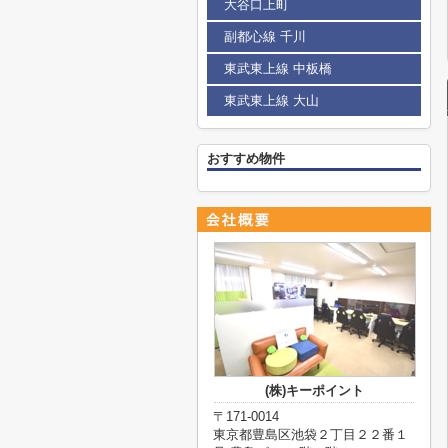
大谷口上町
副都心線 千川
東武東上線 中板橋
東武東上線 大山
おすすめ物件
(株)キーポイント
〒171-0014
東京都豊島区池袋２丁目２２番１