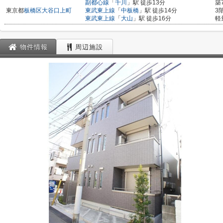
副都心線
「
千川
」駅 徒歩13分
築
東京都
板橋区
大谷口上町
東武東上線
「
中板橋
」駅 徒歩14分
3
東武東上線
「
大山
」駅 徒歩16分
軽
物件情報
周辺施設