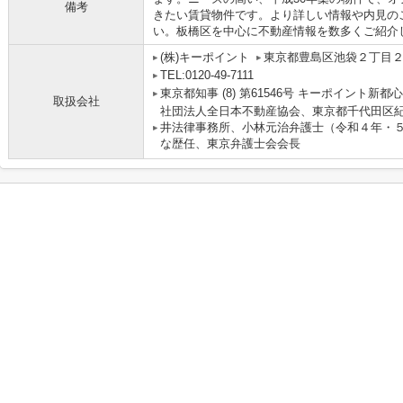
備考
きたい賃貸物件です。より詳しい情報や内見の
い。板橋区を中心に不動産情報を数多くご紹介
(株)キーポイント
東京都豊島区池袋２丁目２
TEL:0120-49-7111
東京都知事 (8) 第61546号 キーポイント新都
取扱会社
社団法人全日本不動産協会、東京都千代田区紀
井法律事務所、小林元治弁護士（令和４年・
な歴任、東京弁護士会会長