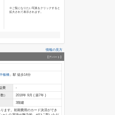
※ご覧になりたい写真をクリックすると
拡大されて表示されます。
情報の見方
【アパート】
中板橋
」駅 徒歩14分
益費
-
年数）
2018年 9月 ( 築7年 )
3階建
あります。初期費用のカード決済ができ
オシャレな室内が魅力的。ぜひご覧いただ