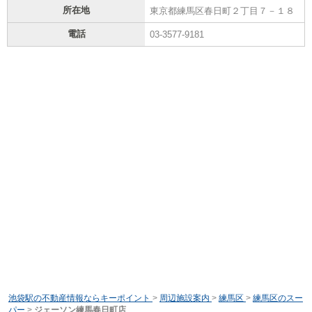
所在地
東京都練馬区春日町２丁目７－１８
電話
03-3577-9181
池袋駅の不動産情報ならキーポイント
>
周辺施設案内
>
練馬区
>
練馬区のスー
パー
>
ジェーソン練馬春日町店