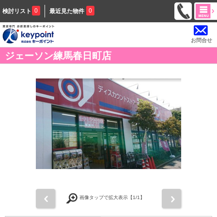
0
0
検討リスト
最近見た物件
お問合せ
ジェーソン練馬春日町店
前
次
画像タップで拡大表示【
1
/1】