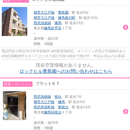
都営大江戸線
「
豊島園
」駅 徒歩5分
都営大江戸線
「
練馬春日町
」駅 徒歩15分
西武池袋線
「
練馬
」駅 徒歩15分
東京都
練馬区
早宮
３丁目
-
築年数：築23年
階数：3階建
電話問合せ限定仲介料半額物件 ●内覧現地対応・オンライン内見が可能物件あり
●他社掲載物件もすべてまとめて紹介可能 ●他社で検討中・申込み済みのお客様、
初期費用がさらに減額可能...
現在空室情報がありません。
ロックヒル豊島園へのお問い合わせはこちら
フラットＫＴ
賃貸｜マンション
西武池袋線
「
桜台
」駅 徒歩7分
都営大江戸線
「
練馬
」駅 徒歩4分
西武有楽町線
「
新桜台
」駅 徒歩14分
東京都
練馬区
桜台
４丁目
-
築年数：築35年
階数：3階建