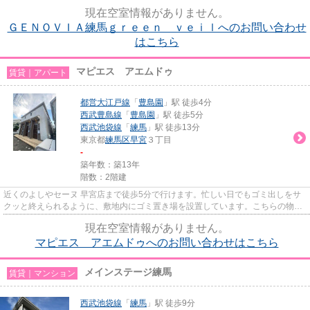
くしてくれます。2015年築の...
現在空室情報がありません。
ＧＥＮＯＶＩＡ練馬ｇｒｅｅｎ ｖｅｉｌへのお問い合わせ
はこちら
マピエス アエムドゥ
賃貸｜アパート
都営大江戸線
「
豊島園
」駅 徒歩4分
西武豊島線
「
豊島園
」駅 徒歩5分
西武池袋線
「
練馬
」駅 徒歩13分
東京都
練馬区
早宮
３丁目
-
築年数：築13年
階数：2階建
近くのよしやセーヌ 早宮店まで徒歩5分で行けます。忙しい日でもゴミ出しをサ
クッと終えられるように、敷地内にゴミ置き場を設置しています。こちらの物件
はアパートです。ぜひご覧い...
現在空室情報がありません。
マピエス アエムドゥへのお問い合わせはこちら
メインステージ練馬
賃貸｜マンション
西武池袋線
「
練馬
」駅 徒歩9分