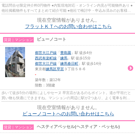
電話問合せ限定仲介料0円物件 ●内覧現地対応・オンライン内見が可能物件あり ●
他社掲載物件もすべてまとめて紹介可能 ●他社で検討中・申込み済みのお客様、
初期費用がさらに減額可能か...
現在空室情報がありません。
フラットＫＴへのお問い合わせはこちら
ビューノコート
賃貸｜マンション
都営大江戸線
「
豊島園
」駅 徒歩4分
西武有楽町線
「
練馬
」駅 徒歩15分
都営大江戸線
「
練馬春日町
」駅 徒歩14分
東京都
練馬区
早宮
３丁目５８-6
-
築年数：築12年
階数：3階建
歩いて徒歩5分の場所によしやセーヌ 早宮店があるのもポイント。道が平坦だと
買い物も快適にできますね。マンションの周辺に駅が2つあり、よく電車を利用
する方にピッタリです。多くの...
現在空室情報がありません。
ビューノコートへのお問い合わせはこちら
ヘスティアベッセル(ヘスティア・ベッセル)
賃貸｜マンション