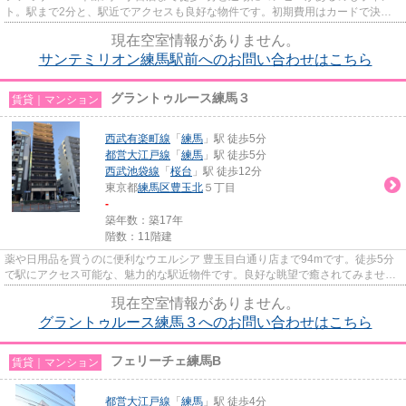
ト。駅まで2分と、駅近でアクセスも良好な物件です。初期費用はカードで決済
いただけます。共用部には敷地...
現在空室情報がありません。
サンテミリオン練馬駅前へのお問い合わせはこちら
グラントゥルース練馬３
賃貸｜マンション
西武有楽町線
「
練馬
」駅 徒歩5分
都営大江戸線
「
練馬
」駅 徒歩5分
西武池袋線
「
桜台
」駅 徒歩12分
東京都
練馬区
豊玉北
５丁目
-
築年数：築17年
階数：11階建
薬や日用品を買うのに便利なウエルシア 豊玉目白通り店まで94mです。徒歩5分
で駅にアクセス可能な、魅力的な駅近物件です。良好な眺望で癒されてみません
か。共用部にはエレベータ・敷...
現在空室情報がありません。
グラントゥルース練馬３へのお問い合わせはこちら
フェリーチェ練馬B
賃貸｜マンション
都営大江戸線
「
練馬
」駅 徒歩4分