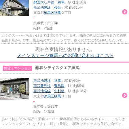
都営大江戸線
「
練馬
」駅 徒歩10分
西武池袋線
「
桜台
」駅 徒歩15分
東京都
練馬区
練馬
２丁目
-
築年数：築38年
階数：2階建
近くのスーパーあまいけまで徒歩6分で行けます。物件の周辺に2駅あるので移動
範囲も広がります。最上階のマンションです。多くの方にご好評をいただいてい
る、清潔感のある賃貸物件で...
現在空室情報がありません。
メインステージ練馬へのお問い合わせはこちら
藤和シテイスクエア練馬
賃貸｜マンション
西武池袋線
「
練馬
」駅 徒歩5分
西武豊島線
「
豊島園
」駅 徒歩9分
西武池袋線
「
中村橋
」駅 徒歩16分
東京都
練馬区
練馬
３丁目
-
築年数：築32年
階数：14階建
歩いて徒歩3分の場所に業務スーパー 練馬駅前店があるのもポイント。こちらは
マンションタイプになります。駅まで5分と、駅近でアクセスも良好な物件で
す。共用部には敷地内ごみ置き場...