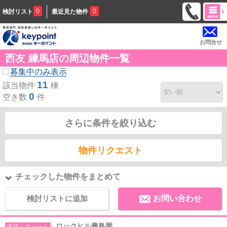
0
0
検討リスト
最近見た物件
お問合せ
西友 練馬店の周辺物件一覧
募集中のみ表示
11
該当物件
棟
0
空き数
件
さらに条件を絞り込む
物件リクエスト
チェックした物件をまとめて
検討リストに追加
お問い合わせ
ロックヒル豊島園
賃貸｜アパート