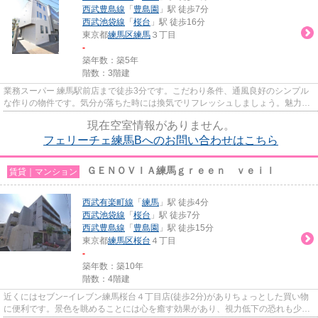
西武豊島線
「
豊島園
」駅 徒歩7分
西武池袋線
「
桜台
」駅 徒歩16分
東京都
練馬区
練馬
３丁目
-
築年数：築5年
階数：3階建
業務スーパー 練馬駅前店まで徒歩3分です。こだわり条件、通風良好のシンプル
な作りの物件です。気分が落ちた時には換気でリフレッシュしましょう。魅力的
で眺望良好な場所です。魅力...
現在空室情報がありません。
フェリーチェ練馬Bへのお問い合わせはこちら
ＧＥＮＯＶＩＡ練馬ｇｒｅｅｎ ｖｅｉｌ
賃貸｜マンション
西武有楽町線
「
練馬
」駅 徒歩4分
西武池袋線
「
桜台
」駅 徒歩7分
西武豊島線
「
豊島園
」駅 徒歩15分
東京都
練馬区
桜台
４丁目
-
築年数：築10年
階数：4階建
近くにはセブン−イレブン練馬桜台４丁目店(徒歩2分)がありちょっとした買い物
に便利です。景色を眺めることには心を癒す効果があり、視力低下の恐れも少な