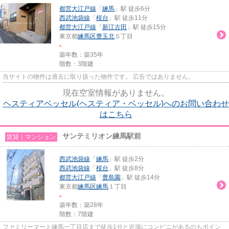
都営大江戸線
「
練馬
」駅 徒歩6分
西武池袋線
「
桜台
」駅 徒歩11分
都営大江戸線
「
新江古田
」駅 徒歩15分
東京都
練馬区
豊玉北
５丁目
-
築年数：築35年
階数：3階建
当サイトの物件は過去に取り扱った物件です。 広告ではありません。
現在空室情報がありません。
ヘスティアベッセル(ヘスティア・ベッセル)へのお問い合わせ
はこちら
サンテミリオン練馬駅前
賃貸｜マンション
西武池袋線
「
練馬
」駅 徒歩2分
西武池袋線
「
桜台
」駅 徒歩8分
都営大江戸線
「
豊島園
」駅 徒歩14分
東京都
練馬区
練馬
１丁目
-
築年数：築28年
階数：7階建
ファミリーマート練馬一丁目店まで徒歩1分と近場にコンビニがあるのもポイン