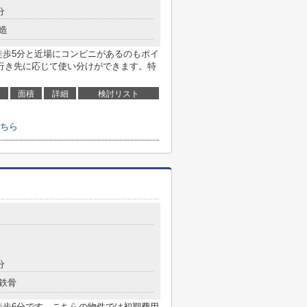
分
造
徒歩5分と近場にコンビニがあるのもポイ
行き先に応じて使い分けができます。特
面積
詳細
検討リスト
ちら
分
鉄骨
徒歩6分です。こちらの物件では初期費用