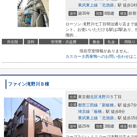
東武東上線
「
北池袋
」駅 徒歩14
築35年
8階建
鉄骨
築年
階数
構造
ローソン 滝野川七丁目明治通り店まで
ント。お使いいただける駅は2駅あり、
徴的...
所在階
賃料
管理費・共益費
敷金
礼金
間取り
現在空室情報がありません。
カスカータ西巣鴨へのお問い合わせはこ
ファイン滝野川Ｂ棟
東京都
北区
滝野川
５丁目
住所
交通
都営三田線
「
新板橋
」駅 徒歩7分
埼京線
「
板橋
」駅 徒歩8分
東武東上線
「
北池袋
」駅 徒歩15
築25年
3階建
軽量
築年
階数
構造
コープみらい ミニコープ滝野川店まで