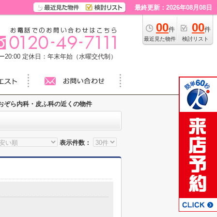
最終更新：2026年08月08日
00
00
件
件
最近見た物件
検討リスト
20:00
定休日：年末年始（水曜交代制）
おぞら内科・皮ふ科の近くの物件
表示件数：