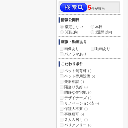
5
件が該当
情報公開日
指定しない
本日
3日以内
1週間以内
画像・動画あり
画像あり
動画あり
パノラマあり
こだわり条件
ペット飼育可
(-)
ペット専用設備
(-)
楽器相談
(-)
陽当り良好
(-)
閑静な住宅地
(-)
デザイナーズ
(-)
リノベーション済
(-)
保証人不要
(-)
事務所可
(-)
２人入居可
(-)
バリアフリー
(-)