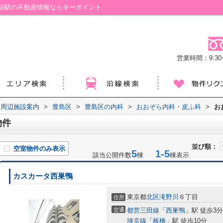
袋駅の不動産情報ならキーポイント
営業時間：9:30ー
周辺施設案内
>
豊島区
>
豊島区の内科
>
おおぞら内科・皮ふ科
>
お
物件
並び順：
空室物件のみ表示
5
1-5
該当公開件数
棟
棟表示
カスカータ西巣鴨
東京都
北区
滝野川
６丁目
住所
交通
都営三田線
「
西巣鴨
」駅 徒歩3分
埼京線
「
板橋
」駅 徒歩10分