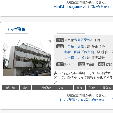
現在空室情報がありません。
MindNishi-sugamoへのお問い合わせは
トップ巣鴨
東京都
豊島区
巣鴨
５丁目
住所
交通
山手線
「
巣鴨
」駅 徒歩12分
都営三田線
「
西巣鴨
」駅 徒歩10
山手線
「
大塚
」駅 徒歩16分
築38年
3階建
鉄筋
築年
階数
構造
歩いて徒歩7分の場所にくすりの福太郎
関して、自信をもって情報を提供できる
タ...
所在階
賃料
管理費・共益費
敷金
礼金
間取り
現在空室情報がありません。
トップ巣鴨へのお問い合わせはこち