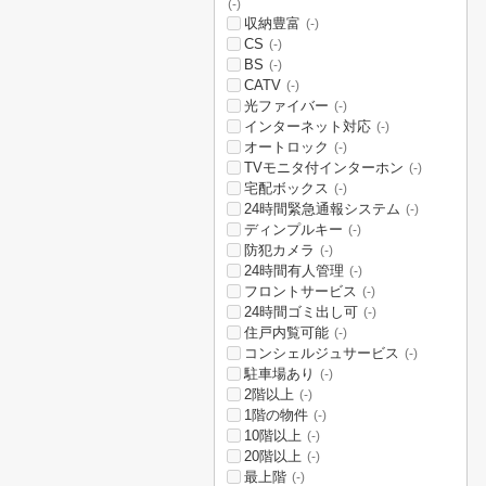
(-)
収納豊富
(-)
CS
(-)
BS
(-)
CATV
(-)
光ファイバー
(-)
インターネット対応
(-)
オートロック
(-)
TVモニタ付インターホン
(-)
宅配ボックス
(-)
24時間緊急通報システム
(-)
ディンプルキー
(-)
防犯カメラ
(-)
24時間有人管理
(-)
フロントサービス
(-)
24時間ゴミ出し可
(-)
住戸内覧可能
(-)
コンシェルジュサービス
(-)
駐車場あり
(-)
2階以上
(-)
1階の物件
(-)
10階以上
(-)
20階以上
(-)
最上階
(-)