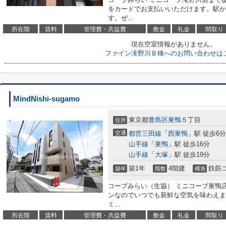
をカードでお支払いいただけます。駅か
す。ぜ...
所在階
賃料
管理費・共益費
敷金
礼金
間取り
現在空室情報がありません。
ファイン滝野川Ｂ棟へのお問い合わせは
MindNishi-sugamo
東京都
豊島区
巣鴨
５丁目
住所
交通
都営三田線
「
西巣鴨
」駅 徒歩6分
山手線
「
巣鴨
」駅 徒歩16分
山手線
「
大塚
」駅 徒歩19分
築1年
4階建
鉄筋
築年
階数
構造
コープみらい（生協） ミニコープ巣鴨
ンなのでいつでも新鮮な空気を味わえま
ミ...
所在階
賃料
管理費・共益費
敷金
礼金
間取り