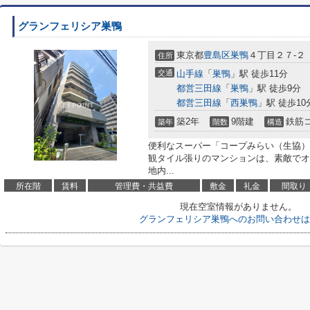
グランフェリシア巣鴨
東京都
豊島区
巣鴨
４丁目２７-２
住所
交通
山手線
「
巣鴨
」駅 徒歩11分
都営三田線
「
巣鴨
」駅 徒歩9分
都営三田線
「
西巣鴨
」駅 徒歩10
築2年
9階建
鉄筋
築年
階数
構造
便利なスーパー「コープみらい（生協） 
観タイル張りのマンションは、素敵でオ
地内...
所在階
賃料
管理費・共益費
敷金
礼金
間取り
現在空室情報がありません。
グランフェリシア巣鴨へのお問い合わせは