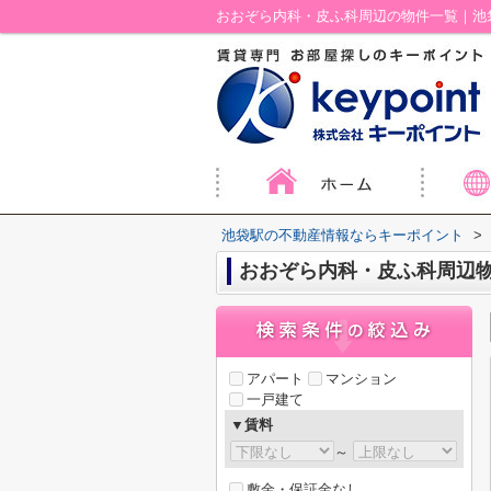
おおぞら内科・皮ふ科周辺の物件一覧｜池
池袋駅の不動産情報ならキーポイント
>
おおぞら内科・皮ふ科周辺
アパート
マンション
一戸建て
▼賃料
～
敷金・保証金なし