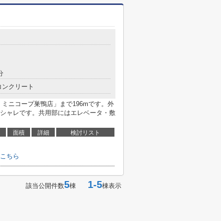
分
コンクリート
ミニコープ巣鴨店」まで196mです。外
シャレです。共用部にはエレベータ・敷
面積
詳細
検討リスト
こちら
5
1-5
該当公開件数
棟
棟表示