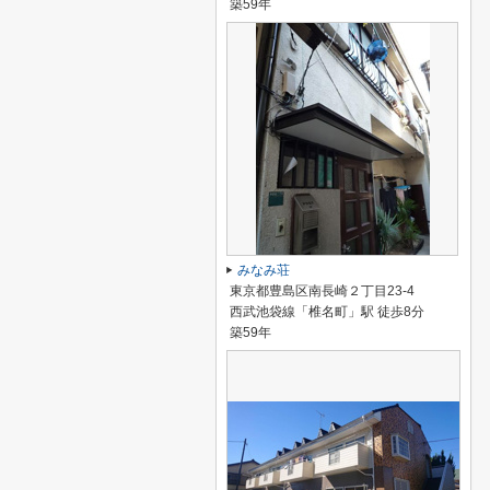
築59年
みなみ荘
東京都豊島区南長崎２丁目23-4
西武池袋線「椎名町」駅 徒歩8分
築59年