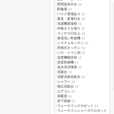
照明器具付き
(-)
駐輪場
(-)
バイク置場あり
(-)
家具・家電付き
(-)
洗濯機置場有
(-)
外観タイル張り
(-)
コンロ２口以上
(-)
食器洗い乾燥機
(-)
システムキッチン
(-)
対面式キッチン
(-)
バス・トイレ別
(-)
追焚機能浴室
(-)
浴室乾燥機
(-)
温水洗浄便座
(-)
洗面台
(-)
洗髪洗面化粧台
(-)
シャワー
(-)
独立洗面台
(-)
エアコン
(-)
床暖房
(-)
床下収納
(-)
ウォークインクロゼット
(-)
ウォークインシューズクロゼット