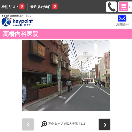
0
0
検討リスト
最近見た物件
お問合せ
高橋内科医院
前
次
画像タップで拡大表示【
1
/2】