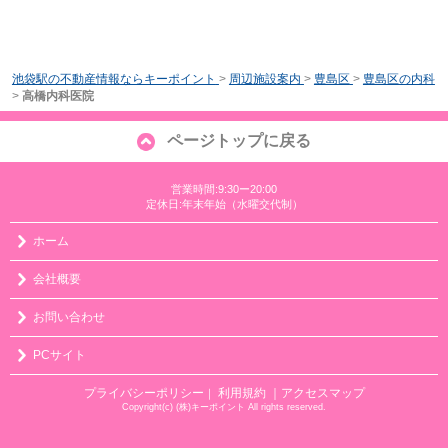
池袋駅の不動産情報ならキーポイント
>
周辺施設案内
>
豊島区
>
豊島区の内科
>
高橋内科医院
ページトップに戻る
営業時間:9:30ー20:00
定休日:年末年始（水曜交代制）
ホーム
会社概要
お問い合わせ
PCサイト
プライバシーポリシー
利用規約
｜アクセスマップ
｜
Copyright(c) (株)キーポイント All rights reserved.