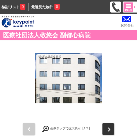
0
0
検討リスト
最近見た物件
お問合せ
医療社団法人敬悠会 副都心病院
前
次
画像タップで拡大表示【
1
/3】