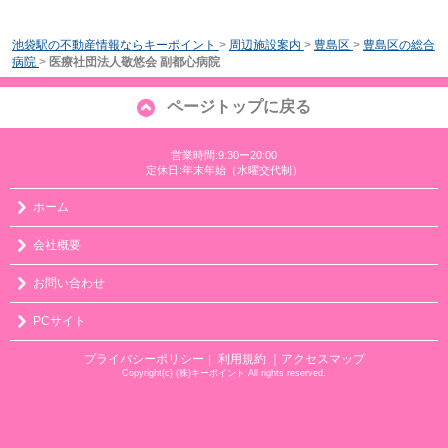
池袋駅の不動産情報ならキーポイント
>
周辺施設案内
>
豊島区
>
豊島区の総合
病院
>
医療社団法人敬悠会 副都心病院
ページトップに戻る
営業時間:9:30ー20:00
定休日:年末年始（水曜交代制）
ホーム
会社概要
お問い合わせ
PCサイト
プライバシーポリシー
利用規約
｜アクセスマップ
｜
Copyright(c) (株)キーポイント All rights reserved.