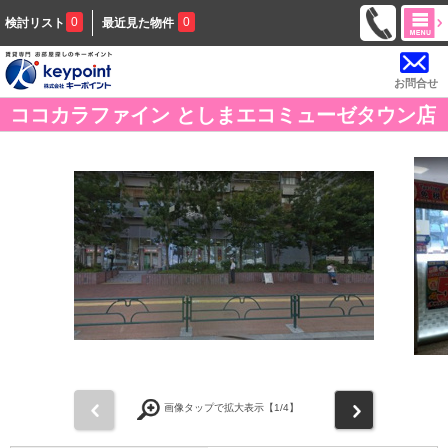
0
0
検討リスト
最近見た物件
お問合せ
ココカラファイン としまエコミューゼタウン店
前
次
画像タップで拡大表示【
1
/4】