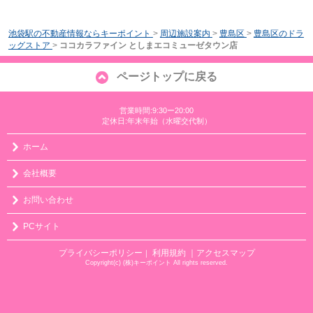
池袋駅の不動産情報ならキーポイント
>
周辺施設案内
>
豊島区
>
豊島区のドラ
ッグストア
>
ココカラファイン としまエコミューゼタウン店
ページトップに戻る
営業時間:9:30ー20:00
定休日:年末年始（水曜交代制）
ホーム
会社概要
お問い合わせ
PCサイト
プライバシーポリシー
利用規約
｜アクセスマップ
｜
Copyright(c) (株)キーポイント All rights reserved.