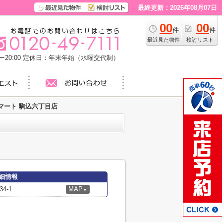
最終更新：2026年08月07日
00
00
件
件
最近見た物件
検討リスト
20:00
定休日：年末年始（水曜交代制）
マート 駒込六丁目店
細情報
4-1
MAP
▼