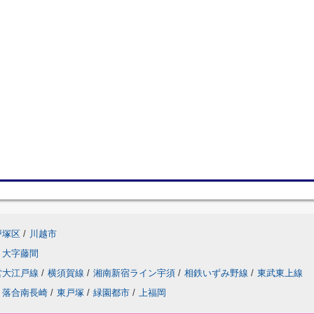
戸塚区
/
川越市
大字藤間
営大江戸線
/
横須賀線
/
湘南新宿ライン宇須
/
相鉄いずみ野線
/
東武東上線
落合南長崎
/
東戸塚
/
緑園都市
/
上福岡