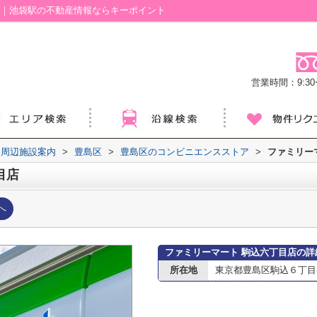
ジ｜池袋駅の不動産情報ならキーポイント
営業時間：9:30ー
周辺施設案内
>
豊島区
>
豊島区のコンビニエンスストア
>
ファミリー
目店
へ
ファミリーマート 駒込六丁目店の詳
所在地
東京都豊島区駒込６丁目3