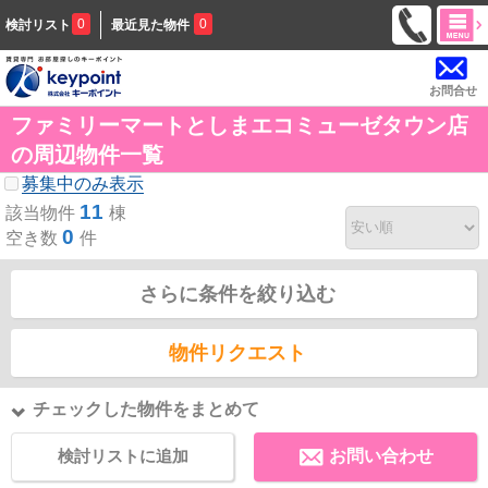
0
0
検討リスト
最近見た物件
お問合せ
ファミリーマートとしまエコミューゼタウン店
の周辺物件一覧
募集中のみ表示
11
該当物件
棟
0
空き数
件
さらに条件を絞り込む
物件リクエスト
チェックした物件をまとめて
検討リストに追加
お問い合わせ