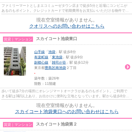
ファミリーマートとしまエコミューゼタウン店まで徒歩5分と近場にコンビニが
あるのもポイント。クレジットカードで初期費用をお支払いいただける物件で
す。空気の入れ替えができる風通...
現在空室情報がありません。
クオリスへのお問い合わせはこちら
スカイコート池袋東口
賃貸｜マンション
山手線
「
池袋
」駅 徒歩8分
有楽町線
「
東池袋
」駅 徒歩9分
副都心線
「
雑司が谷
」駅 徒歩12分
東京都
豊島区
南池袋
２丁目
-
築年数：築26年
階数：11階建
歩いて徒歩7分の場所にオレンジマートオークラがあるのもポイント。ご利用で
きる駅は3駅以上あり、お出かけに便利な立地となっています。駅から徒歩8分の
物件で、アクセス良好です。共...
現在空室情報がありません。
スカイコート池袋東口へのお問い合わせはこちら
スカイコート池袋第２
賃貸｜マンション