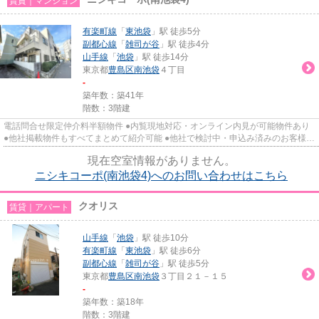
賃貸｜マンション
有楽町線
「
東池袋
」駅 徒歩5分
副都心線
「
雑司が谷
」駅 徒歩4分
山手線
「
池袋
」駅 徒歩14分
東京都
豊島区
南池袋
４丁目
-
築年数：築41年
階数：3階建
電話問合せ限定仲介料半額物件 ●内覧現地対応・オンライン内見が可能物件あり
●他社掲載物件もすべてまとめて紹介可能 ●他社で検討中・申込み済みのお客様、
初期費用がさらに減額可能...
現在空室情報がありません。
ニシキコーポ(南池袋4)へのお問い合わせはこちら
クオリス
賃貸｜アパート
山手線
「
池袋
」駅 徒歩10分
有楽町線
「
東池袋
」駅 徒歩6分
副都心線
「
雑司が谷
」駅 徒歩5分
東京都
豊島区
南池袋
３丁目２１－１５
-
築年数：築18年
階数：3階建