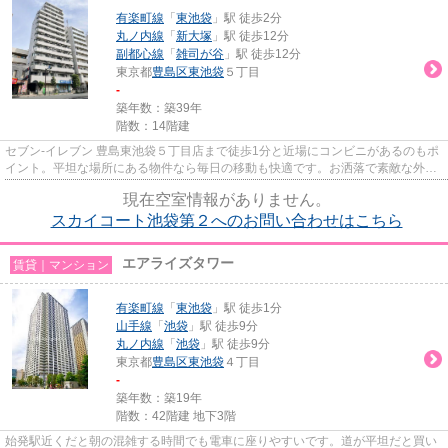
有楽町線
「
東池袋
」駅 徒歩2分
丸ノ内線
「
新大塚
」駅 徒歩12分
副都心線
「
雑司が谷
」駅 徒歩12分
東京都
豊島区
東池袋
５丁目
-
築年数：築39年
階数：14階建
セブン-イレブン 豊島東池袋５丁目店まで徒歩1分と近場にコンビニがあるのもポ
イント。平坦な場所にある物件なら毎日の移動も快適です。お洒落で素敵な外観
タイル張りの物件です。共用...
現在空室情報がありません。
スカイコート池袋第２へのお問い合わせはこちら
エアライズタワー
賃貸｜マンション
有楽町線
「
東池袋
」駅 徒歩1分
山手線
「
池袋
」駅 徒歩9分
丸ノ内線
「
池袋
」駅 徒歩9分
東京都
豊島区
東池袋
４丁目
-
築年数：築19年
階数：42階建 地下3階
始発駅近くだと朝の混雑する時間でも電車に座りやすいです。道が平坦だと買い