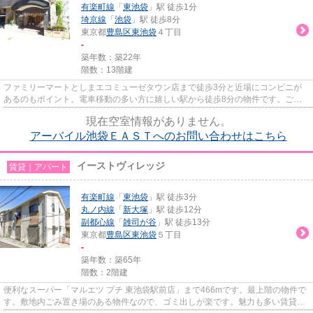
有楽町線
「
東池袋
」駅 徒歩1分
埼京線
「
池袋
」駅 徒歩8分
東京都
豊島区
東池袋
４丁目
-
築年数：築22年
階数：13階建
ファミリーマートとしまエコミューゼタウン店まで徒歩3分と近場にコンビニが
あるのもポイント。電車移動の多い方に嬉しい駅から徒歩8分の物件です。ご利
用可能な駅が2つあり、行き先に...
現在空室情報がありません。
アーバイル池袋ＥＡＳＴへのお問い合わせはこちら
イーストヴィレッジ
賃貸｜アパート
有楽町線
「
東池袋
」駅 徒歩3分
丸ノ内線
「
新大塚
」駅 徒歩12分
副都心線
「
雑司が谷
」駅 徒歩13分
東京都
豊島区
東池袋
５丁目
-
築年数：築65年
階数：2階建
便利なスーパー「マルエツ プチ 東池袋駅前店」まで466mです。最上階の物件で
す。敷地内ごみ置き場のある物件なので、ゴミ出しが楽です。魅力も多い賃貸物