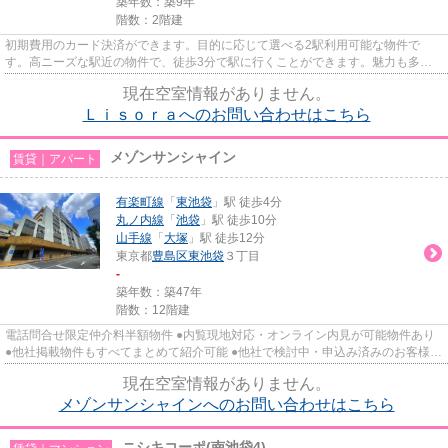
築年数：築9年
階数：2階建
初期費用のカード決済ができます。目的に応じて選べる2駅利用可能な物件で
す。高ニーズな駅近の物件で、徒歩3分で駅に行くことができます。魅力も多い
賃貸物件はいかがでしょうか。キ...
現在空室情報がありません。
Ｌｉｓｏｒａへのお問い合わせはこちら
メゾンサンシャイン
賃貸｜アパート
有楽町線
「
東池袋
」駅 徒歩4分
丸ノ内線
「
池袋
」駅 徒歩10分
山手線
「
大塚
」駅 徒歩12分
東京都
豊島区
東池袋
３丁目
-
築年数：築47年
階数：12階建
電話問合せ限定仲介料半額物件 ●内覧現地対応・オンライン内見が可能物件あり
●他社掲載物件もすべてまとめて紹介可能 ●他社で検討中・申込み済みのお客様、
初期費用がさらに減額可能...
現在空室情報がありません。
メゾンサンシャインへのお問い合わせはこちら
ニシキコーポ(南池袋4)