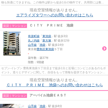
物も快適にできますね。この物件は駅から徒歩1分の物件です。共用部には敷地
内ごみ置き場・エレベータなど...
現在空室情報がありません。
エアライズタワーへのお問い合わせはこちら
ＣＩＴＹ ＰＲＩＭＥ 池袋
賃貸｜マンション
有楽町線
「
東池袋
」駅 徒歩3分
丸ノ内線
「
新大塚
」駅 徒歩12分
山手線
「
池袋
」駅 徒歩14分
東京都
豊島区
東池袋
５丁目
-
築年数：築37年
階数：9階建
セブン-イレブン 豊島東池袋５丁目店まで徒歩1分と近場にコンビニがあるのもポ
イント。造りとデザインに関して、自信をもって情報を提供できるマンションで
す。風通しが良好なので、夏...
現在空室情報がありません。
ＣＩＴＹ ＰＲＩＭＥ 池袋へのお問い合わせはこちら
アーバイル池袋ＥＡＳＴ
賃貸｜マンション
山手線
「
池袋
」駅 徒歩8分