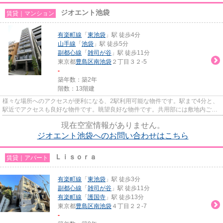
ジオエント池袋
賃貸｜マンション
有楽町線
「
東池袋
」駅 徒歩4分
山手線
「
池袋
」駅 徒歩5分
副都心線
「
雑司が谷
」駅 徒歩11分
東京都
豊島区
南池袋
２丁目３２-5
-
築年数：築2年
階数：13階建
様々な場所へのアクセスが便利になる、2駅利用可能な物件です。駅まで4分と、
駅近でアクセスも良好な物件です。眺望良好な物件です。共用部には敷地内ごみ
置き場・エレベータなどが揃...
現在空室情報がありません。
ジオエント池袋へのお問い合わせはこちら
Ｌｉｓｏｒａ
賃貸｜アパート
有楽町線
「
東池袋
」駅 徒歩3分
副都心線
「
雑司が谷
」駅 徒歩11分
有楽町線
「
護国寺
」駅 徒歩13分
東京都
豊島区
南池袋
４丁目２２-7
-