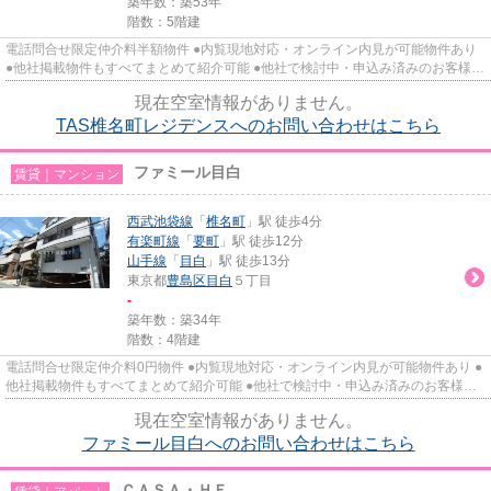
築年数：築53年
階数：5階建
電話問合せ限定仲介料半額物件 ●内覧現地対応・オンライン内見が可能物件あり
●他社掲載物件もすべてまとめて紹介可能 ●他社で検討中・申込み済みのお客様、
初期費用がさらに減額可能...
現在空室情報がありません。
TAS椎名町レジデンスへのお問い合わせはこちら
ファミール目白
賃貸｜マンション
西武池袋線
「
椎名町
」駅 徒歩4分
有楽町線
「
要町
」駅 徒歩12分
山手線
「
目白
」駅 徒歩13分
東京都
豊島区
目白
５丁目
-
築年数：築34年
階数：4階建
電話問合せ限定仲介料0円物件 ●内覧現地対応・オンライン内見が可能物件あり ●
他社掲載物件もすべてまとめて紹介可能 ●他社で検討中・申込み済みのお客様、
初期費用がさらに減額可能か...
現在空室情報がありません。
ファミール目白へのお問い合わせはこちら
ＣＡＳＡ・ＨＥ