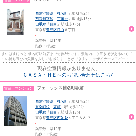
賃貸｜アパート
西武池袋線
「
椎名町
」駅 徒歩2分
西武新宿線
「
下落合
」駅 徒歩15分
山手線
「
目白
」駅 徒歩17分
東京都
豊島区
目白
５丁目
-
築年数：築14年
階数：2階建
まいばすけっと 椎名町駅前店まで徒歩3分です。敷地内ごみ置き場があるのでゴ
ミの持ち運びの負担を少しでも減らすことができます。デザイナーズアパートは
独創的で、ご好評いただいて...
現在空室情報がありません。
ＣＡＳＡ・ＨＥへのお問い合わせはこちら
フェニックス椎名町駅前
賃貸｜マンション
西武池袋線
「
椎名町
」駅 徒歩2分
有楽町線
「
要町
」駅 徒歩12分
山手線
「
目白
」駅 徒歩17分
東京都
豊島区
西池袋
４丁目３８-７
-
築年数：築14年
階数：12階建