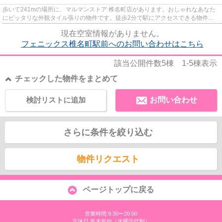
歩いて241mの場所に、マルマンストア 椎名町店があります。おしゃれなあなた
にピッタリな外観タイル張りの物件です。徒歩2分で駅にアクセスできる物件で
す。共用部にはエレベータ・敷...
現在空室情報がありません。
フェニックス椎名町駅前へのお問い合わせはこちら
該当公開件数
5
棟
1-5
棟表示
チェックした物件をまとめて
検討リストに追加
お問い合わせ
さらに条件を絞り込む
物件リクエスト
ページトップに戻る
営業時間:9:30ー20:00
定休日:年末年始（水曜交代制）