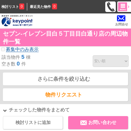
0
0
検討リスト
最近見た物件
お問合せ
セブン-イレブン目白５丁目目白通り店の周辺物
件一覧
募集中のみ表示
5
該当物件
棟
0
空き数
件
さらに条件を絞り込む
物件リクエスト
チェックした物件をまとめて
検討リストに追加
お問い合わせ