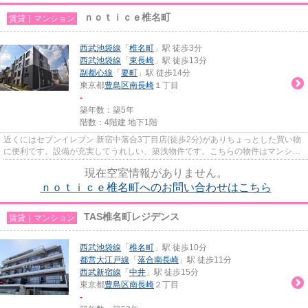
ｎｏｔｉｃｅ椎名町
賃貸｜マンション
西武池袋線
「
椎名町
」駅 徒歩3分
西武池袋線
「
東長崎
」駅 徒歩13分
副都心線
「
要町
」駅 徒歩14分
東京都
豊島区
南長崎
１丁目
-
築年数：築5年
階数：4階建 地下1階
近くにはセブンイレブン 新宿中落合3丁目店(徒歩2分)がありちょっとした買い物
に便利です。設備が充実してうれしい、築浅物件です。こちらの物件はマンショ
ンです。魅力も多い賃貸物件...
現在空室情報がありません。
ｎｏｔｉｃｅ椎名町へのお問い合わせはこちら
TAS椎名町レジデンス
賃貸｜マンション
西武池袋線
「
椎名町
」駅 徒歩10分
都営大江戸線
「
落合南長崎
」駅 徒歩11分
西武新宿線
「
中井
」駅 徒歩15分
東京都
豊島区
南長崎
２丁目
-