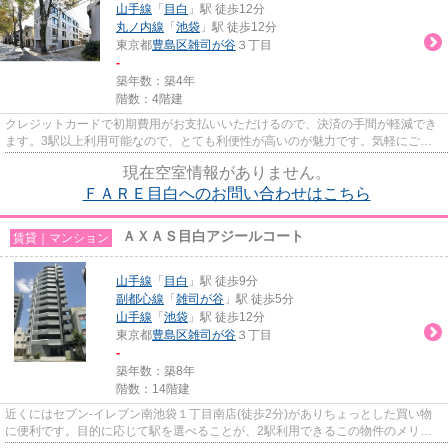
山手線
「
目白
」駅 徒歩12分
丸ノ内線
「
池袋
」駅 徒歩12分
東京都
豊島区
雑司が谷
３丁目
-
築年数：築4年
階数：4階建
クレジットカードで初期費用がお支払いいただけるので、決済の手間が軽減でき
ます。3駅以上利用可能なので、とても利便性が高いのが魅力です。気軽にごみ
を捨てることができて便利な敷...
現在空室情報がありません。
ＦＡＲＥ目白へのお問い合わせはこちら
ＡＸＡＳ目白アジールコート
賃貸｜マンション
山手線
「
目白
」駅 徒歩9分
副都心線
「
雑司が谷
」駅 徒歩5分
山手線
「
池袋
」駅 徒歩12分
東京都
豊島区
雑司が谷
３丁目
-
築年数：築8年
階数：14階建
近くにはセブン-イレブン南池袋１丁目南店(徒歩2分)がありちょっとした買い物
に便利です。目的に応じて駅を選べることが、2駅利用できるこの物件のメリッ
トです。風通しの良い物件は利...