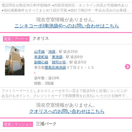
電話問合せ限定仲介料半額物件 ●内覧現地対応・オンライン内見が可能物件あり
●他社掲載物件もすべてまとめて紹介可能 ●他社で検討中・申込み済みのお客様、
初期費用がさらに減額可能...
現在空室情報がありません。
ニシキコーポ(南池袋4)へのお問い合わせはこちら
クオリス
賃貸｜アパート
山手線
「
池袋
」駅 徒歩10分
有楽町線
「
東池袋
」駅 徒歩6分
副都心線
「
雑司が谷
」駅 徒歩5分
東京都
豊島区
南池袋
３丁目２１－１５
-
築年数：築18年
階数：3階建
ファミリーマートとしまエコミューゼタウン店まで徒歩5分と近場にコンビニが
あるのもポイント。クレジットカードで初期費用をお支払いいただける物件で
す。空気の入れ替えができる風通...
現在空室情報がありません。
クオリスへのお問い合わせはこちら
三浦パーク
賃貸｜マンション