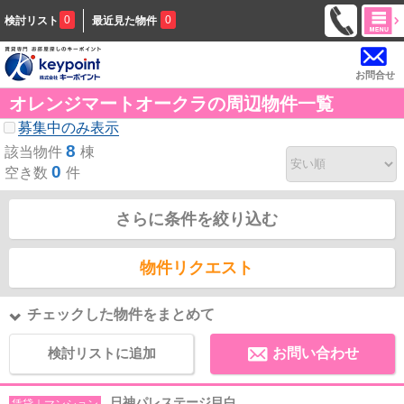
0
0
検討リスト
最近見た物件
お問合せ
オレンジマートオークラの周辺物件一覧
募集中のみ表示
8
該当物件
棟
0
空き数
件
さらに条件を絞り込む
物件リクエスト
チェックした物件をまとめて
検討リストに追加
お問い合わせ
日神パレステージ目白
賃貸｜マンション