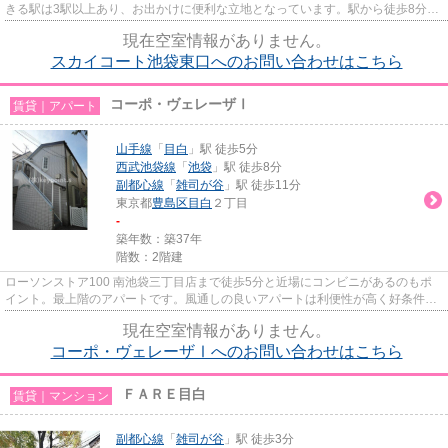
きる駅は3駅以上あり、お出かけに便利な立地となっています。駅から徒歩8分の
物件で、アクセス良好です。共...
現在空室情報がありません。
スカイコート池袋東口へのお問い合わせはこちら
コーポ・ヴェレーザⅠ
賃貸｜アパート
山手線
「
目白
」駅 徒歩5分
西武池袋線
「
池袋
」駅 徒歩8分
副都心線
「
雑司が谷
」駅 徒歩11分
東京都
豊島区
目白
２丁目
-
築年数：築37年
階数：2階建
ローソンストア100 南池袋三丁目店まで徒歩5分と近場にコンビニがあるのもポ
イント。最上階のアパートです。風通しの良いアパートは利便性が高く好条件で
す。魅力も多い賃貸物件はいか...
現在空室情報がありません。
コーポ・ヴェレーザⅠへのお問い合わせはこちら
ＦＡＲＥ目白
賃貸｜マンション
副都心線
「
雑司が谷
」駅 徒歩3分