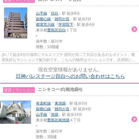
山手線
「
目白
」駅 徒歩8分
副都心線
「
雑司が谷
」駅 徒歩2分
都電荒川線
「
学習院下
」駅 徒歩4分
東京都
豊島区
目白
１丁目
-
築年数：築31年
階数：10階建
歩いて徒歩5分の場所にマルエツプチ 雑司が谷二丁目店があるのもポイント。眺
望良好なマンションで魅力的です。こちらの物件はマンションです。共用部には
敷地内ごみ置き場・エレベー...
現在空室情報がありません。
日神パレステージ目白へのお問い合わせはこちら
ニシキコーポ(南池袋4)
賃貸｜マンション
有楽町線
「
東池袋
」駅 徒歩5分
副都心線
「
雑司が谷
」駅 徒歩4分
山手線
「
池袋
」駅 徒歩14分
東京都
豊島区
南池袋
４丁目
-
築年数：築41年
階数：3階建