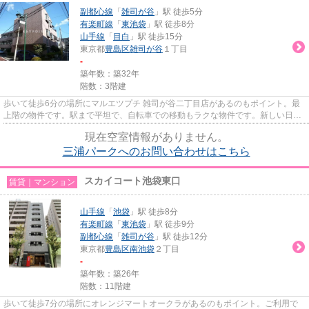
副都心線
「
雑司が谷
」駅 徒歩5分
有楽町線
「
東池袋
」駅 徒歩8分
山手線
「
目白
」駅 徒歩15分
東京都
豊島区
雑司が谷
１丁目
-
築年数：築32年
階数：3階建
歩いて徒歩6分の場所にマルエツプチ 雑司が谷二丁目店があるのもポイント。最
上階の物件です。駅まで平坦で、自転車での移動もラクな物件です。新しい日々
を送るにふさわしい、きれい...
現在空室情報がありません。
三浦パークへのお問い合わせはこちら
スカイコート池袋東口
賃貸｜マンション
山手線
「
池袋
」駅 徒歩8分
有楽町線
「
東池袋
」駅 徒歩9分
副都心線
「
雑司が谷
」駅 徒歩12分
東京都
豊島区
南池袋
２丁目
-
築年数：築26年
階数：11階建
歩いて徒歩7分の場所にオレンジマートオークラがあるのもポイント。ご利用で