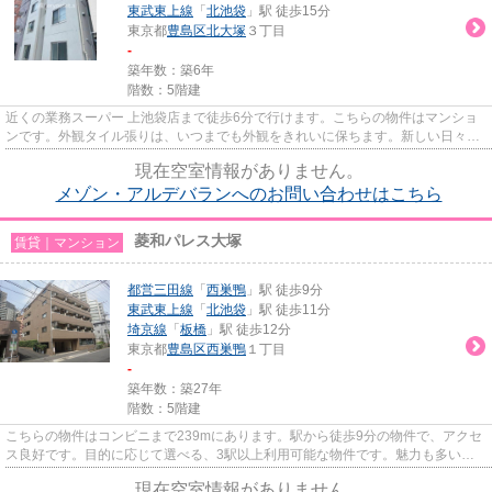
東武東上線
「
北池袋
」駅 徒歩15分
東京都
豊島区
北大塚
３丁目
-
築年数：築6年
階数：5階建
近くの業務スーパー 上池袋店まで徒歩6分で行けます。こちらの物件はマンショ
ンです。外観タイル張りは、いつまでも外観をきれいに保ちます。新しい日々を
送るにふさわしい、きれいな...
現在空室情報がありません。
メゾン・アルデバランへのお問い合わせはこちら
菱和パレス大塚
賃貸｜マンション
都営三田線
「
西巣鴨
」駅 徒歩9分
東武東上線
「
北池袋
」駅 徒歩11分
埼京線
「
板橋
」駅 徒歩12分
東京都
豊島区
西巣鴨
１丁目
-
築年数：築27年
階数：5階建
こちらの物件はコンビニまで239mにあります。駅から徒歩9分の物件で、アクセ
ス良好です。目的に応じて選べる、3駅以上利用可能な物件です。魅力も多い賃
貸物件はいかがでしょうか。都...
現在空室情報がありません。