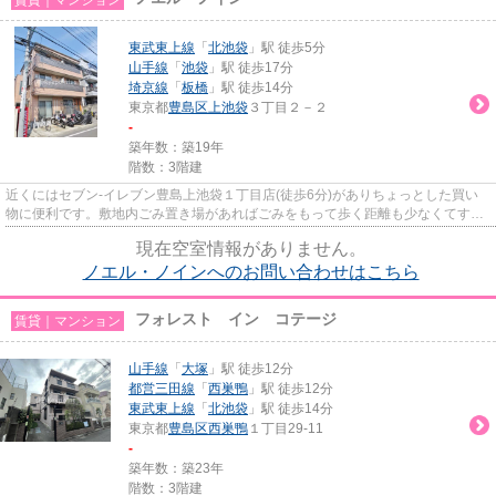
東武東上線
「
北池袋
」駅 徒歩5分
山手線
「
池袋
」駅 徒歩17分
埼京線
「
板橋
」駅 徒歩14分
東京都
豊島区
上池袋
３丁目２－２
-
築年数：築19年
階数：3階建
近くにはセブン-イレブン豊島上池袋１丁目店(徒歩6分)がありちょっとした買い
物に便利です。敷地内ごみ置き場があればごみをもって歩く距離も少なくてすみ
ます。こちらはマンションタ...
現在空室情報がありません。
ノエル・ノインへのお問い合わせはこちら
フォレスト イン コテージ
賃貸｜マンション
山手線
「
大塚
」駅 徒歩12分
都営三田線
「
西巣鴨
」駅 徒歩12分
東武東上線
「
北池袋
」駅 徒歩14分
東京都
豊島区
西巣鴨
１丁目29-11
-
築年数：築23年
階数：3階建