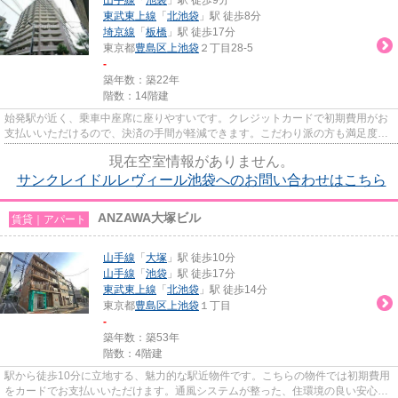
東武東上線
「
北池袋
」駅 徒歩8分
埼京線
「
板橋
」駅 徒歩17分
東京都
豊島区
上池袋
２丁目28-5
-
築年数：築22年
階数：14階建
始発駅が近く、乗車中座席に座りやすいです。クレジットカードで初期費用がお
支払いいただけるので、決済の手間が軽減できます。こだわり派の方も満足度の
高いデザイナーズ物件です。...
現在空室情報がありません。
サンクレイドルレヴィール池袋へのお問い合わせはこちら
ANZAWA大塚ビル
賃貸｜アパート
山手線
「
大塚
」駅 徒歩10分
山手線
「
池袋
」駅 徒歩17分
東武東上線
「
北池袋
」駅 徒歩14分
東京都
豊島区
上池袋
１丁目
-
築年数：築53年
階数：4階建
駅から徒歩10分に立地する、魅力的な駅近物件です。こちらの物件では初期費用
をカードでお支払いいただけます。通風システムが整った、住環境の良い安心の