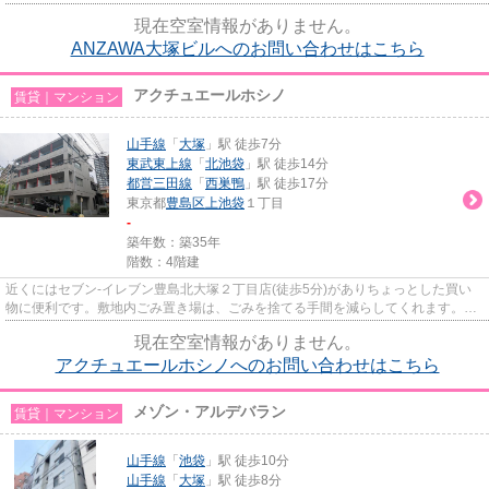
物件です。魅力も多い賃貸物...
現在空室情報がありません。
ANZAWA大塚ビルへのお問い合わせはこちら
アクチュエールホシノ
賃貸｜マンション
山手線
「
大塚
」駅 徒歩7分
東武東上線
「
北池袋
」駅 徒歩14分
都営三田線
「
西巣鴨
」駅 徒歩17分
東京都
豊島区
上池袋
１丁目
-
築年数：築35年
階数：4階建
近くにはセブン-イレブン豊島北大塚２丁目店(徒歩5分)がありちょっとした買い
物に便利です。敷地内ごみ置き場は、ごみを捨てる手間を減らしてくれます。多
くの方にご好評をいただいて...
現在空室情報がありません。
アクチュエールホシノへのお問い合わせはこちら
メゾン・アルデバラン
賃貸｜マンション
山手線
「
池袋
」駅 徒歩10分
山手線
「
大塚
」駅 徒歩8分