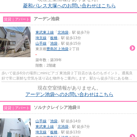
菱和パレス大塚へのお問い合わせはこちら
アーデン池袋
賃貸｜アパート
東武東上線
「
北池袋
」駅 徒歩7分
埼京線
「
板橋
」駅 徒歩13分
山手線
「
池袋
」駅 徒歩15分
東京都
豊島区
上池袋
２丁目
-
築年数：築39年
階数：2階建
歩いて徒歩6分の場所にminiピアゴ 東池袋２丁目店があるのもポイント。通風良
好で常に新鮮な空気を送り込む物件をご案内します。駅から徒歩7分にある物件
なので、電車利用が多い方にオ...
現在空室情報がありません。
アーデン池袋へのお問い合わせはこちら
ソルナクレイシア池袋Ⅱ
賃貸｜アパート
山手線
「
池袋
」駅 徒歩14分
東武東上線
「
北池袋
」駅 徒歩7分
埼京線
「
板橋
」駅 徒歩13分