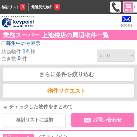
0
0
検討リスト
最近見た物件
お問合せ
業務スーパー 上池袋店の周辺物件一覧
募集中のみ表示
14
該当物件
棟
0
空き数
件
さらに条件を絞り込む
物件リクエスト
チェックした物件をまとめて
検討リストに追加
お問い合わせ
ノエル・ノイン
賃貸｜マンション