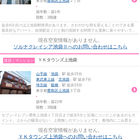
東京都
豊島区
上池袋
２丁目
-
築年数：築1年
階数：3階建
徒歩6分歩けば上池袋郵便局があります。さわやかな朝を迎えることのできる通
風良好なアパート。始発駅近くだと朝の混雑する時間でも電車に座りやすいで
す。駅まで徒歩14分でアクセス可...
現在空室情報がありません。
ソルナクレイシア池袋Ⅱへのお問い合わせはこちら
ＹＫタウンズ上池袋
賃貸｜マンション
山手線
「
池袋
」駅 徒歩15分
東武東上線
「
北池袋
」駅 徒歩7分
埼京線
「
板橋
」駅 徒歩15分
東京都
豊島区
上池袋
３丁目
-
築年数：築22年
階数：3階建
セブン-イレブン豊島上池袋１丁目店まで徒歩5分と近場にコンビニがあるのもポ
イント。上からの騒音がない、上階無しのマンションです。敷地内にごみ置き場
があります。新しい日々を送...
現在空室情報がありません。
ＹＫタウンズ上池袋へのお問い合わせはこちら