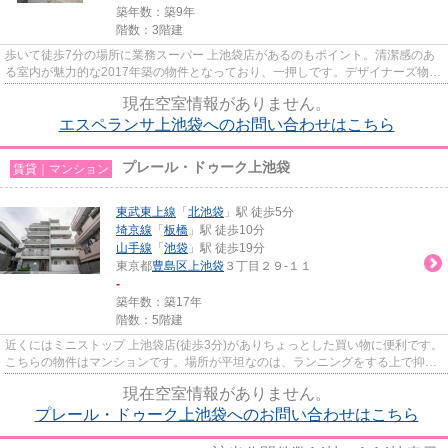
築年数：築9年
階数：3階建
歩いて徒歩7分の場所に業務スーパー 上池袋店があるのもポイント。清潔感のあ
る室内が魅力的な2017年築の物件となっており、一押しです。デザイナーズ物件
は独創的で、ご好評いただい...
現在空室情報がありません。
エスペランサ上池袋へのお問い合わせはこちら
プレール・ドゥーク上池袋
賃貸｜マンション
東武東上線
「
北池袋
」駅 徒歩5分
埼京線
「
板橋
」駅 徒歩10分
山手線
「
池袋
」駅 徒歩19分
東京都
豊島区
上池袋
３丁目２９-１１
-
築年数：築17年
階数：5階建
近くにはミニストップ 上池袋店(徒歩3分)がありちょっとした買い物に便利です。
こちらの物件はマンションです。場所が平坦なのは、ランニングをする上で抑え
たいポイントですね。共用...
現在空室情報がありません。
プレール・ドゥーク上池袋へのお問い合わせはこちら