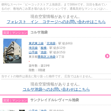
便利なスーパー「ピーコックストア上池袋店」まで386mです。注目を集めてい
るのが、敷地内ごみ置き場のあるマンションです。通風良好なマンションはいつ
でも気持ちの良い空間です。ぜ...
現在空室情報がありません。
フォレスト イン コテージへのお問い合わせはこちら
コルサ池袋
賃貸｜マンション
東武東上線
「
北池袋
」駅 徒歩8分
埼京線
「
板橋
」駅 徒歩12分
山手線
「
池袋
」駅 徒歩15分
東京都
豊島区
上池袋
３丁目
-
築年数：築19年
階数：3階建
当サイトの物件は過去に取り扱った物件です。 広告ではありません。
現在空室情報がありません。
コルサ池袋へのお問い合わせはこちら
サンクレイドルレヴィール池袋
賃貸｜マンション
山手線
「
池袋
」駅 徒歩9分