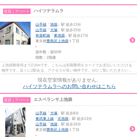
ハイツテラムラ
賃貸｜アパート
山手線
「
池袋
」駅 徒歩13分
山手線
「
大塚
」駅 徒歩15分
有楽町線
「
東池袋
」駅 徒歩17分
東京都
豊島区
上池袋
１丁目
-
築年数：築50年
階数：2階建
上池袋郵便局まで216mです。こちらは初期費用をカードでお支払いいただける
物件です。近くに2駅ある、アクセスが良い物件です。ぜひご覧いただきたい賃
貸物件です。キーポイントには、...
現在空室情報がありません。
ハイツテラムラへのお問い合わせはこちら
エスペランサ上池袋
賃貸｜アパート
山手線
「
大塚
」駅 徒歩8分
東武東上線
「
北池袋
」駅 徒歩13分
山手線
「
池袋
」駅 徒歩16分
東京都
豊島区
上池袋
１丁目
-