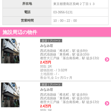
所在地
東京都豊島区長崎２丁目１３
電話
03-3956-5131
営業時間
10：00～22：00
施設周辺の物件
賃貸｜アパート
みなみ荘
西武池袋線「椎名町」駅 徒歩8分
西武池袋線「東長崎」駅 徒歩10分
都営大江戸線「落合南長崎」駅 徒歩13分
2.4万円
間取:
1R
建物面積:
- / 3.02坪
土地面積:
- / -
敷金/礼金:
1ヶ月/1ヶ月
賃貸｜アパート
みなみ荘
西武池袋線「椎名町」駅 徒歩8分
西武池袋線「東長崎」駅 徒歩10分
都営大江戸線「落合南長崎」駅 徒歩13分
2.4万円
間取:
1R