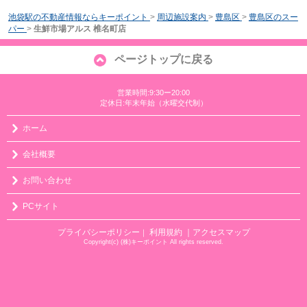
池袋駅の不動産情報ならキーポイント
>
周辺施設案内
>
豊島区
>
豊島区のスー
パー
>
生鮮市場アルス 椎名町店
ページトップに戻る
営業時間:9:30ー20:00
定休日:年末年始（水曜交代制）
ホーム
会社概要
お問い合わせ
PCサイト
プライバシーポリシー
利用規約
｜アクセスマップ
｜
Copyright(c) (株)キーポイント All rights reserved.