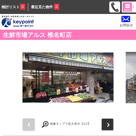
0
0
検討リスト
最近見た物件
お問合せ
生鮮市場アルス 椎名町店
前
次
画像タップで拡大表示【
1
/2】