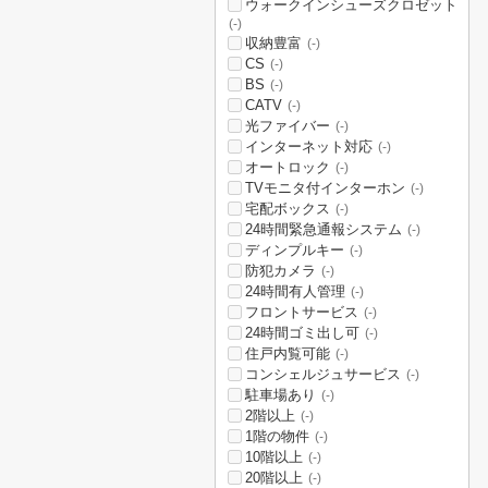
ウォークインシューズクロゼット
(-)
収納豊富
(-)
CS
(-)
BS
(-)
CATV
(-)
光ファイバー
(-)
インターネット対応
(-)
オートロック
(-)
TVモニタ付インターホン
(-)
宅配ボックス
(-)
24時間緊急通報システム
(-)
ディンプルキー
(-)
防犯カメラ
(-)
24時間有人管理
(-)
フロントサービス
(-)
24時間ゴミ出し可
(-)
住戸内覧可能
(-)
コンシェルジュサービス
(-)
駐車場あり
(-)
2階以上
(-)
1階の物件
(-)
10階以上
(-)
20階以上
(-)