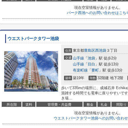
現在空室情報がありません。
パーク西池へのお問い合わせはこち
ウエストパークタワー池袋
東京都
豊島区
西池袋
３丁目
住所
交通
山手線
「
池袋
」駅 徒歩2分
山手線
「
目白
」駅 徒歩13分
有楽町線
「
要町
」駅 徒歩13分
築19年
32階建 地下2階
築年
階数
歩いて335mの場所に、成城石井 Ech
混雑する時間でも電車に座りやすいです
き場...
所在階
賃料
管理費・共益費
敷金
礼金
間取り
現在空室情報がありません。
ウエストパークタワー池袋へのお問い合わせ