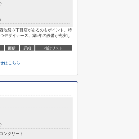
分
造
 西池袋３丁目店があるのもポイント。特
つデザイナーズ。築5年の設備が充実し
面積
詳細
検討リスト
せはこちら
分
コンクリート