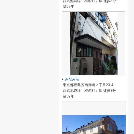
西武池袋線「椎名町」駅 徒歩8分
築59年
みなみ荘
東京都豊島区南長崎２丁目23-4
西武池袋線「椎名町」駅 徒歩8分
築59年