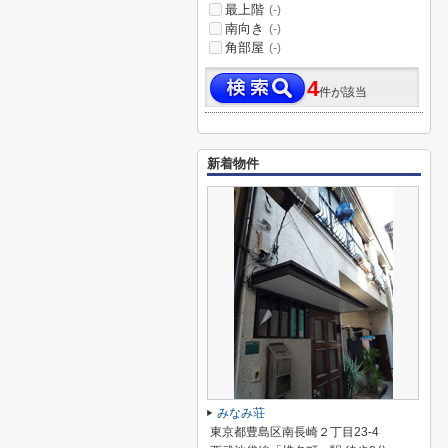
最上階
(-)
南向き
(-)
角部屋
(-)
4
件が該当
新着物件
みなみ荘
東京都豊島区南長崎２丁目23-4