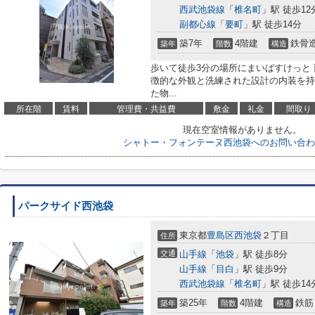
西武池袋線
「
椎名町
」駅 徒歩12
副都心線
「
要町
」駅 徒歩14分
築7年
4階建
鉄骨
築年
階数
構造
歩いて徒歩3分の場所にまいばすけっと
徴的な外観と洗練された設計の内装を持
た物...
所在階
賃料
管理費・共益費
敷金
礼金
間取り
現在空室情報がありません。
シャトー・フォンテーヌ西池袋へのお問い合わ
パークサイド西池袋
東京都
豊島区
西池袋
２丁目
住所
交通
山手線
「
池袋
」駅 徒歩8分
山手線
「
目白
」駅 徒歩9分
西武池袋線
「
椎名町
」駅 徒歩14
築25年
4階建
鉄筋
築年
階数
構造