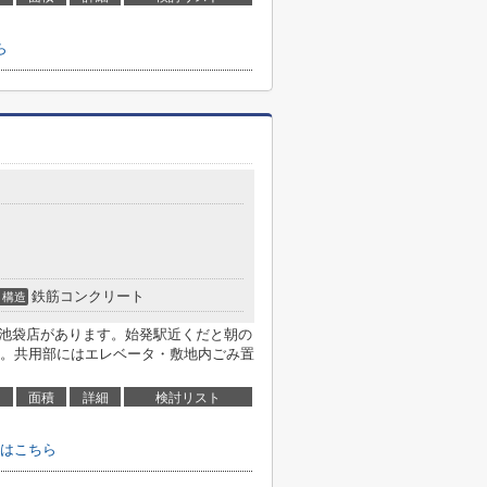
ら
鉄筋コンクリート
構造
ika池袋店があります。始発駅近くだと朝の
。共用部にはエレベータ・敷地内ごみ置
面積
詳細
検討リスト
はこちら