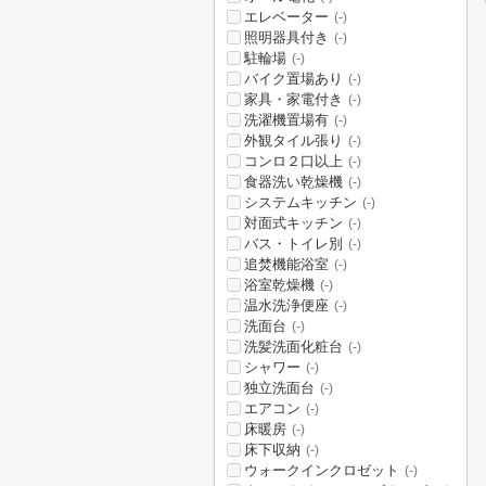
エレベーター
(-)
照明器具付き
(-)
駐輪場
(-)
バイク置場あり
(-)
家具・家電付き
(-)
洗濯機置場有
(-)
外観タイル張り
(-)
コンロ２口以上
(-)
食器洗い乾燥機
(-)
システムキッチン
(-)
対面式キッチン
(-)
バス・トイレ別
(-)
追焚機能浴室
(-)
浴室乾燥機
(-)
温水洗浄便座
(-)
洗面台
(-)
洗髪洗面化粧台
(-)
シャワー
(-)
独立洗面台
(-)
エアコン
(-)
床暖房
(-)
床下収納
(-)
ウォークインクロゼット
(-)