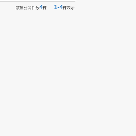
4
1-4
該当公開件数
棟
棟表示