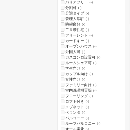
バリアフリー
(-)
分割可
(-)
分譲タイプ
(-)
管理人常駐
(-)
眺望良好
(-)
二世帯住宅
(-)
フリーレント
(-)
カードキー
(-)
オープンハウス
(-)
外国人可
(-)
ガスコンロ設置可
(-)
ルームシェア可
(-)
学生向け
(-)
カップル向け
(-)
女性向け
(-)
ファミリー向け
(-)
室内洗濯機置場
(-)
フローリング
(-)
ロフト付き
(-)
メゾネット
(-)
ベランダ
(-)
バルコニー
(-)
ルーフバルコニー
(-)
オール電化
(-)