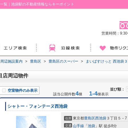
件一覧｜池袋駅の不動産情報ならキーポイント
営業時間：9:30ー
周辺施設案内
>
豊島区
>
豊島区のスーパー
>
まいばすけっと 西池袋
目店周辺物件
並び順：
空室物件のみ表示
4
1-4
該当公開件数
棟
棟表示
シャトー・フォンテーヌ西池袋
東京都
豊島区
西池袋
３丁目５－7
住所
交通
山手線
「
池袋
」駅 徒歩8分