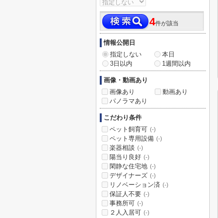
4
件が該当
情報公開日
指定しない
本日
3日以内
1週間以内
画像・動画あり
画像あり
動画あり
パノラマあり
こだわり条件
ペット飼育可
(-)
ペット専用設備
(-)
楽器相談
(-)
陽当り良好
(-)
閑静な住宅地
(-)
デザイナーズ
(-)
リノベーション済
(-)
保証人不要
(-)
事務所可
(-)
２人入居可
(-)