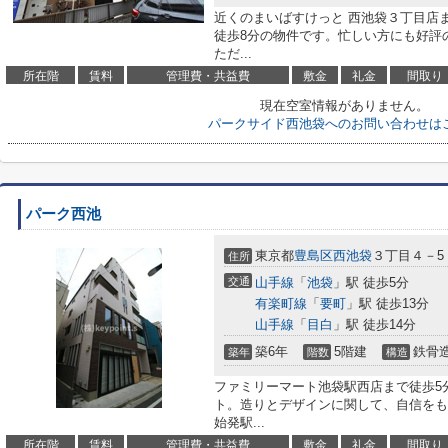
近くのまいばすけっと 西池袋３丁目店
徒歩8分の物件です。忙しい方にも好評
ただ...
所在階
賃料
管理費・共益費
敷金
礼金
間取り
現在空室情報がありません。
パークサイド西池袋へのお問い合わせは
パーク西池
東京都
豊島区
西池袋
３丁目４－5
住所
交通
山手線
「
池袋
」駅 徒歩5分
有楽町線
「
要町
」駅 徒歩13分
山手線
「
目白
」駅 徒歩14分
築6年
5階建
鉄骨
築年
階数
構造
ファミリーマート池袋駅西店まで徒歩5
ト。造りとデザインに関して、自信をも
始発駅...
所在階
賃料
管理費・共益費
敷金
礼金
間取り