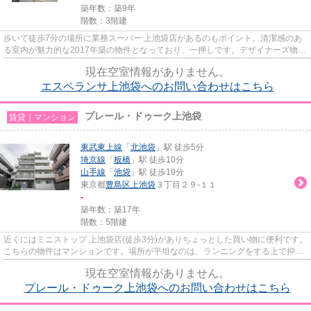
築年数：築9年
階数：3階建
歩いて徒歩7分の場所に業務スーパー 上池袋店があるのもポイント。清潔感のあ
る室内が魅力的な2017年築の物件となっており、一押しです。デザイナーズ物件
は独創的で、ご好評いただい...
現在空室情報がありません。
エスペランサ上池袋へのお問い合わせはこちら
プレール・ドゥーク上池袋
賃貸｜マンション
東武東上線
「
北池袋
」駅 徒歩5分
埼京線
「
板橋
」駅 徒歩10分
山手線
「
池袋
」駅 徒歩19分
東京都
豊島区
上池袋
３丁目２９-１１
-
築年数：築17年
階数：5階建
近くにはミニストップ 上池袋店(徒歩3分)がありちょっとした買い物に便利です。
こちらの物件はマンションです。場所が平坦なのは、ランニングをする上で抑え
たいポイントですね。共用...
現在空室情報がありません。
プレール・ドゥーク上池袋へのお問い合わせはこちら