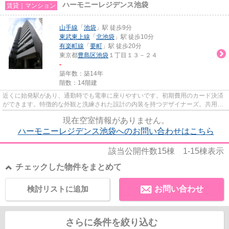
ハーモニーレジデンス池袋
賃貸｜マンション
山手線
「
池袋
」駅 徒歩9分
東武東上線
「
北池袋
」駅 徒歩10分
有楽町線
「
要町
」駅 徒歩20分
東京都
豊島区
池袋
１丁目１３－２４
-
築年数：築14年
階数：14階建
近くに始発駅があり、通勤時でも電車に座りやすいです。初期費用のカード決済
ができます。特徴的な外観と洗練された設計の内装を持つデザイナーズ。共用部
には敷地内ごみ置き場・エレ...
現在空室情報がありません。
ハーモニーレジデンス池袋へのお問い合わせはこちら
該当公開件数
15
棟
1-15
棟表示
チェックした物件をまとめて
検討リストに追加
お問い合わせ
さらに条件を絞り込む