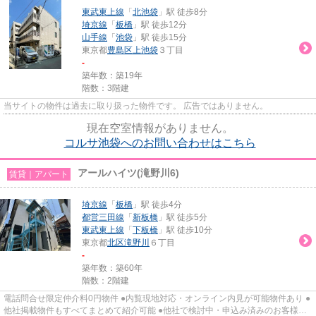
東武東上線
「
北池袋
」駅 徒歩8分
埼京線
「
板橋
」駅 徒歩12分
山手線
「
池袋
」駅 徒歩15分
東京都
豊島区
上池袋
３丁目
-
築年数：築19年
階数：3階建
当サイトの物件は過去に取り扱った物件です。 広告ではありません。
現在空室情報がありません。
コルサ池袋へのお問い合わせはこちら
アールハイツ(滝野川6)
賃貸｜アパート
埼京線
「
板橋
」駅 徒歩4分
都営三田線
「
新板橋
」駅 徒歩5分
東武東上線
「
下板橋
」駅 徒歩10分
東京都
北区
滝野川
６丁目
-
築年数：築60年
階数：2階建
電話問合せ限定仲介料0円物件 ●内覧現地対応・オンライン内見が可能物件あり ●
他社掲載物件もすべてまとめて紹介可能 ●他社で検討中・申込み済みのお客様、