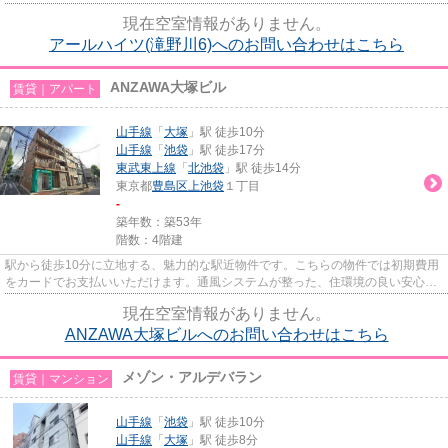
初期費用がさらに減額可能か...
現在空室情報がありません。
アールハイツ(滝野川6)へのお問い合わせはこちら
ANZAWA大塚ビル
賃貸｜アパート
山手線
「
大塚
」駅 徒歩10分
山手線
「
池袋
」駅 徒歩17分
東武東上線
「
北池袋
」駅 徒歩14分
東京都
豊島区
上池袋
１丁目
-
築年数：築53年
階数：4階建
駅から徒歩10分に立地する、魅力的な駅近物件です。こちらの物件では初期費用
をカードでお支払いいただけます。通風システムが整った、住環境の良い安心の
物件です。魅力も多い賃貸物...
現在空室情報がありません。
ANZAWA大塚ビルへのお問い合わせはこちら
メゾン・アルデバラン
賃貸｜マンション
山手線
「
池袋
」駅 徒歩10分
山手線
「
大塚
」駅 徒歩8分