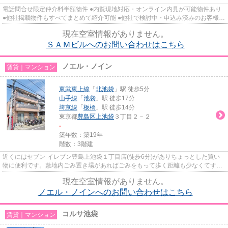
電話問合せ限定仲介料半額物件 ●内覧現地対応・オンライン内見が可能物件あり
●他社掲載物件もすべてまとめて紹介可能 ●他社で検討中・申込み済みのお客様、
初期費用がさらに減額可能...
現在空室情報がありません。
ＳＡＭビルへのお問い合わせはこちら
ノエル・ノイン
賃貸｜マンション
東武東上線
「
北池袋
」駅 徒歩5分
山手線
「
池袋
」駅 徒歩17分
埼京線
「
板橋
」駅 徒歩14分
東京都
豊島区
上池袋
３丁目２－２
-
築年数：築19年
階数：3階建
近くにはセブン-イレブン豊島上池袋１丁目店(徒歩6分)がありちょっとした買い
物に便利です。敷地内ごみ置き場があればごみをもって歩く距離も少なくてすみ
ます。こちらはマンションタ...
現在空室情報がありません。
ノエル・ノインへのお問い合わせはこちら
コルサ池袋
賃貸｜マンション