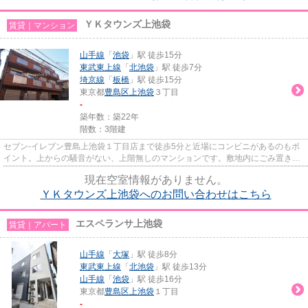
ＹＫタウンズ上池袋
賃貸｜マンション
山手線
「
池袋
」駅 徒歩15分
東武東上線
「
北池袋
」駅 徒歩7分
埼京線
「
板橋
」駅 徒歩15分
東京都
豊島区
上池袋
３丁目
-
築年数：築22年
階数：3階建
セブン-イレブン豊島上池袋１丁目店まで徒歩5分と近場にコンビニがあるのもポ
イント。上からの騒音がない、上階無しのマンションです。敷地内にごみ置き場
があります。新しい日々を送...
現在空室情報がありません。
ＹＫタウンズ上池袋へのお問い合わせはこちら
エスペランサ上池袋
賃貸｜アパート
山手線
「
大塚
」駅 徒歩8分
東武東上線
「
北池袋
」駅 徒歩13分
山手線
「
池袋
」駅 徒歩16分
東京都
豊島区
上池袋
１丁目
-