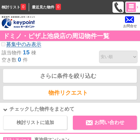
0
0
検討リスト
最近見た物件
お問合せ
ドミノ・ピザ上池袋店の周辺物件一覧
募集中のみ表示
15
該当物件
棟
0
空き数
件
さらに条件を絞り込む
物件リクエスト
チェックした物件をまとめて
検討リストに追加
お問い合わせ
東池袋マンション
賃貸｜アパート