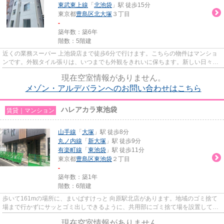
東武東上線
「
北池袋
」駅 徒歩15分
東京都
豊島区
北大塚
３丁目
-
築年数：築6年
階数：5階建
近くの業務スーパー 上池袋店まで徒歩6分で行けます。こちらの物件はマンショ
ンです。外観タイル張りは、いつまでも外観をきれいに保ちます。新しい日々を
送るにふさわしい、きれいな...
現在空室情報がありません。
メゾン・アルデバランへのお問い合わせはこちら
ハレアカラ東池袋
賃貸｜マンション
山手線
「
大塚
」駅 徒歩8分
丸ノ内線
「
新大塚
」駅 徒歩9分
有楽町線
「
東池袋
」駅 徒歩11分
東京都
豊島区
東池袋
２丁目
-
築年数：築1年
階数：6階建
歩いて161mの場所に、まいばすけっと 向原駅北店があります。地域のゴミ捨て
場まで行かずにサッとゴミ出しできるように、共用部にゴミ捨て場を設置してお
ります。こだわり派も満足でき...
現在空室情報がありません。