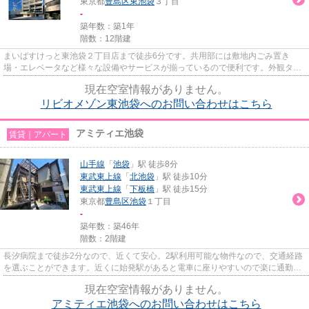
東京都
豊島区
東池袋
３丁目
-
築年数：築1年
階数：12階建
まいばすけっと東池袋２丁目店まで徒歩6分です。共用部には敷地内ごみ置き
場・エレベータなど様々な設備やサービスが揃っているので便利です。外観タイ
ル張りは、ランニングコストがあ...
現在空室情報がありません。
リビオメゾン東池袋へのお問い合わせはこちら
アミティエ池袋
賃貸｜アパート
山手線
「
池袋
」駅 徒歩8分
東武東上線
「
北池袋
」駅 徒歩10分
東武東上線
「
下板橋
」駅 徒歩15分
東京都
豊島区
池袋
１丁目
-
築年数：築46年
階数：2階建
長汐病院まで徒歩2分なので、近くて安心。2駅利用可能な物件なので、交通経路
を選ぶことができます。近くに始発駅があると電車に座りやすいので楽に通勤が
できます。ぜひご覧いただき...
現在空室情報がありません。
アミティエ池袋へのお問い合わせはこちら