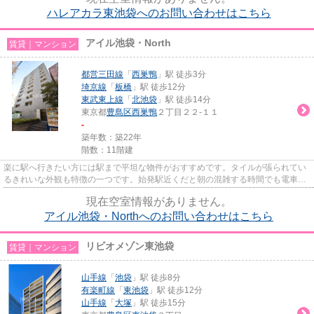
ハレアカラ東池袋へのお問い合わせはこちら
アイル池袋・North
賃貸｜マンション
都営三田線
「
西巣鴨
」駅 徒歩3分
埼京線
「
板橋
」駅 徒歩12分
東武東上線
「
北池袋
」駅 徒歩14分
東京都
豊島区
西巣鴨
２丁目２２-１１
-
築年数：築22年
階数：11階建
楽に駅へ行きたい方には駅まで平坦な物件がおすすめです。タイルが張られてい
るきれいな外観も特徴の一つです。始発駅近くだと朝の混雑する時間でも電車に
座りやすいです。共用部には...
現在空室情報がありません。
アイル池袋・Northへのお問い合わせはこちら
リビオメゾン東池袋
賃貸｜マンション
山手線
「
池袋
」駅 徒歩8分
有楽町線
「
東池袋
」駅 徒歩12分
山手線
「
大塚
」駅 徒歩15分