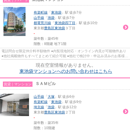
有楽町線
「
東池袋
」駅 徒歩7分
山手線
「
池袋
」駅 徒歩7分
都電荒川線
「
東池袋四丁目
」駅 徒歩10分
東京都
豊島区
東池袋
３丁目
-
築年数：築45年
階数：8階建 地下1階
電話問合せ限定仲介料半額物件 ●内覧現地対応・オンライン内見が可能物件あり
●他社掲載物件もすべてまとめて紹介可能 ●他社で検討中・申込み済みのお客様、
初期費用がさらに減額可能...
現在空室情報がありません。
東池袋マンションへのお問い合わせはこちら
ＳＡＭビル
賃貸｜マンション
山手線
「
大塚
」駅 徒歩6分
有楽町線
「
東池袋
」駅 徒歩9分
埼京線
「
池袋
」駅 徒歩12分
東京都
豊島区
東池袋
２丁目
-
築年数：築35年
階数：10階建