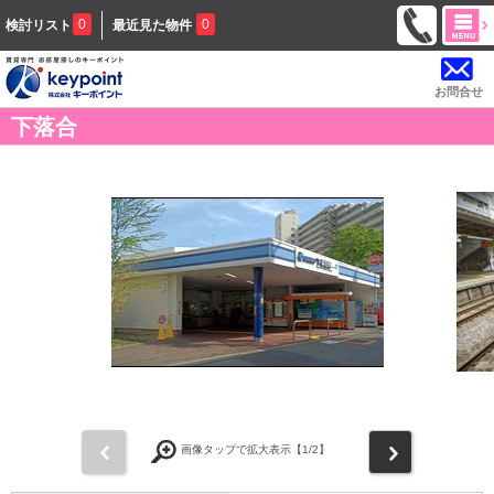
0
0
検討リスト
最近見た物件
お問合せ
下落合
前
次
画像タップで拡大表示【
1
/2】