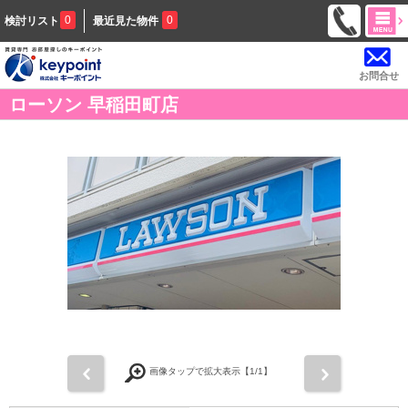
0
0
検討リスト
最近見た物件
お問合せ
ローソン 早稲田町店
前
次
画像タップで拡大表示【
1
/1】