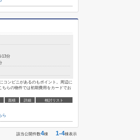
歩13分
分
場にコンビニがあるのもポイント。周辺に
こちらの物件では初期費用をカードでお
面積
詳細
検討リスト
ちら
4
1-4
該当公開件数
棟
棟表示