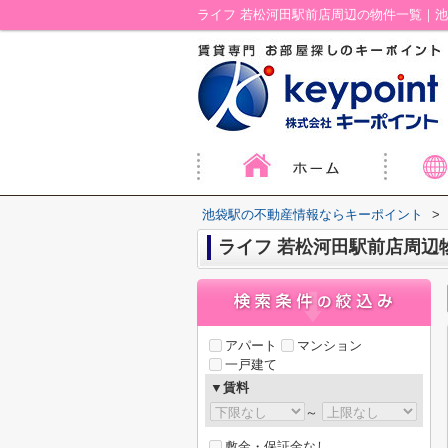
ライフ 若松河田駅前店周辺の物件一覧｜
池袋駅の不動産情報ならキーポイント
>
ライフ 若松河田駅前店周辺
アパート
マンション
一戸建て
▼賃料
～
敷金・保証金なし