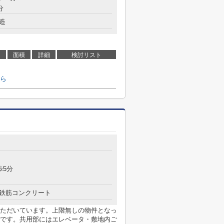
分
造
面積
詳細
検討リスト
ら
歩5分
鉄筋コンクリート
ただいています。上階無しの物件となっ
です。共用部にはエレベータ・敷地内ご