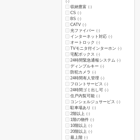
(-)
収納豊富
(-)
CS
(-)
BS
(-)
CATV
(-)
光ファイバー
(-)
インターネット対応
(-)
オートロック
(-)
TVモニタ付インターホン
(-)
宅配ボックス
(-)
24時間緊急通報システム
(-)
ディンプルキー
(-)
防犯カメラ
(-)
24時間有人管理
(-)
フロントサービス
(-)
24時間ゴミ出し可
(-)
住戸内覧可能
(-)
コンシェルジュサービス
(-)
駐車場あり
(-)
2階以上
(-)
1階の物件
(-)
10階以上
(-)
20階以上
(-)
最上階
(-)