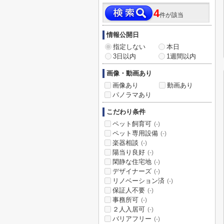
4
件が該当
情報公開日
指定しない
本日
3日以内
1週間以内
画像・動画あり
画像あり
動画あり
パノラマあり
こだわり条件
ペット飼育可
(-)
ペット専用設備
(-)
楽器相談
(-)
陽当り良好
(-)
閑静な住宅地
(-)
デザイナーズ
(-)
リノベーション済
(-)
保証人不要
(-)
事務所可
(-)
２人入居可
(-)
バリアフリー
(-)