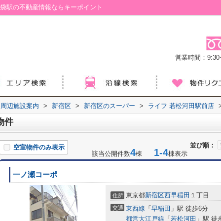
池袋駅の不動産情報ならキーポイント
営業時間：9:30ー
周辺施設案内
>
新宿区
>
新宿区のスーパー
>
ライフ 若松河田駅前店
物件
並び順：
空室物件のみ表示
4
1-4
該当公開件数
棟
棟表示
一ノ瀬コーポ
東京都
新宿区
西早稲田
１丁目
住所
交通
東西線
「
早稲田
」駅 徒歩6分
都営大江戸線
「
若松河田
」駅 徒