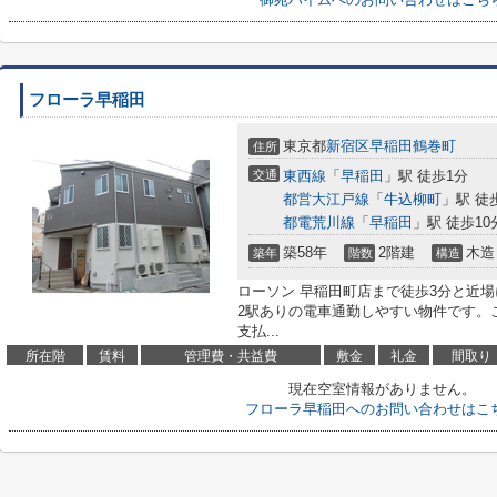
フローラ早稲田
東京都
新宿区
早稲田鶴巻町
住所
交通
東西線
「
早稲田
」駅 徒歩1分
都営大江戸線
「
牛込柳町
」駅 徒
都電荒川線
「
早稲田
」駅 徒歩10
築58年
2階建
木造
築年
階数
構造
ローソン 早稲田町店まで徒歩3分と近
2駅ありの電車通勤しやすい物件です。
支払...
所在階
賃料
管理費・共益費
敷金
礼金
間取り
現在空室情報がありません。
フローラ早稲田へのお問い合わせはこ