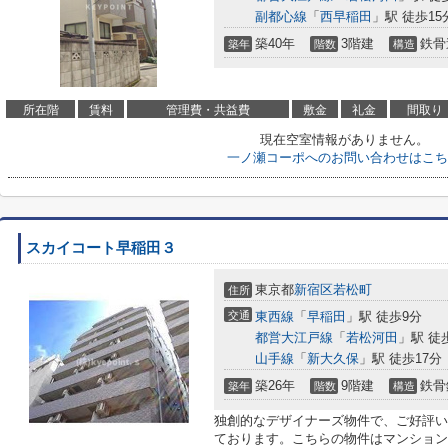
副都心線
「
西早稲田
」駅 徒歩15
築40年
3階建
鉄骨
築年
階数
構造
所在階
賃料
管理費・共益費
敷金
礼金
間取り
現在空室情報がありません。
一ノ瀬コーポへのお問い合わせはこち
スカイコート早稲田３
東京都
新宿区
若松町
住所
交通
東西線
「
早稲田
」駅 徒歩9分
都営大江戸線
「
若松河田
」駅 徒
山手線
「
新大久保
」駅 徒歩17分
築26年
9階建
鉄骨
築年
階数
構造
独創的なデザイナーズ物件で、ご好評い
ております。こちらの物件はマンション